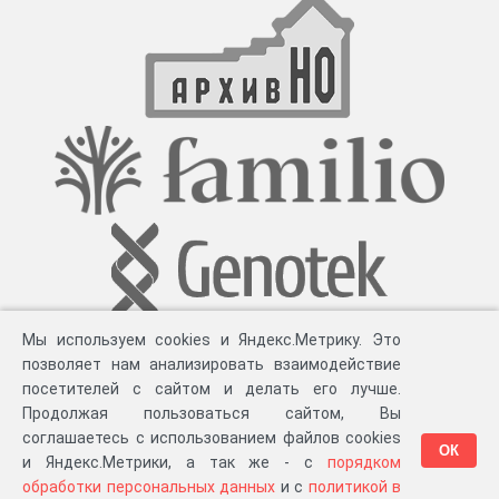
Мы используем cookies и Яндекс.Метрику. Это
позволяет нам анализировать взаимодействие
посетителей с сайтом и делать его лучше.
Продолжая пользоваться сайтом, Вы
соглашаетесь с использованием файлов cookies
ОК
и Яндекс.Метрики, а так же - с
порядком
обработки персональных данных
и с
политикой в
Разработка компании «
Великіе предки
», 2023-2026 гг.
Блог
.
Суть проекта
.