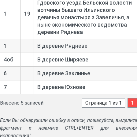
Гдовского уезда Бельской волости
вотчины бышаго Ильинского
1
19
девичья монастыря з Завеличья, а
ныне экономического ведомства
деревни Ряднева
1
В деревне Рядневе
4об
В деревне Ширяеве
6
В деревне Заклинье
7
В деревне Юхнове
Внесено 5 записей
Страница 1 из 1
1
Если Вы обнаружили ошибку в описи, пожалуйста, выделите
фрагмент и нажмите CTRL+ENTER для внесения
исправления!