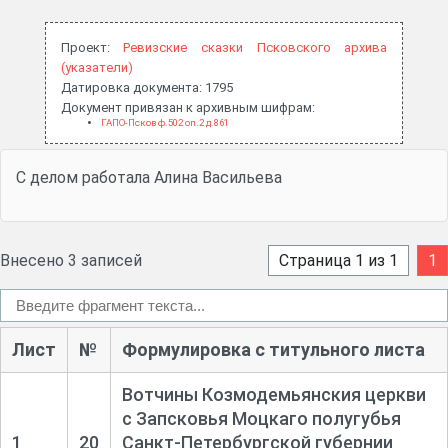
Проект:
Ревизские сказки Псковского архива
(указатели)
Датировка документа: 1795
Документ привязан к архивным шифрам:
ГАПО-Псков ф.502 оп.2 д.861
С делом работала Алина Васильева
Внесено 3 записей
Страница 1 из 1
1
Лист
№
Формулировка с титульного листа
Вотчины Козмодемьянския церкви
с Запсковья Моцкаго полугубья
1
20
Санкт-
Петербургской губернии