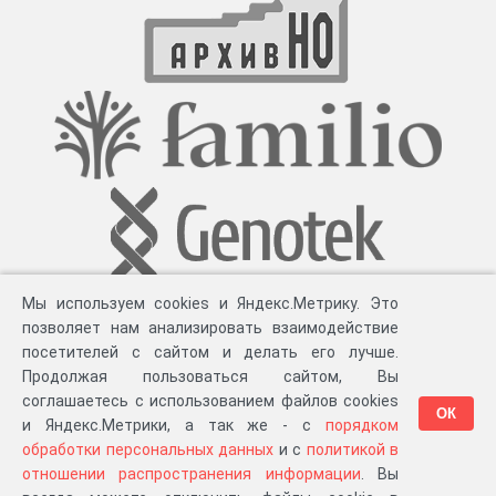
Мы используем cookies и Яндекс.Метрику. Это
позволяет нам анализировать взаимодействие
посетителей с сайтом и делать его лучше.
Продолжая пользоваться сайтом, Вы
соглашаетесь с использованием файлов cookies
ОК
и Яндекс.Метрики, а так же - с
порядком
обработки персональных данных
и с
политикой в
Разработка компании «
Великіе предки
», 2023-2026 гг.
Блог
.
Суть проекта
.
отношении распространения информации
. Вы
Персональные данные
.
Распространение информации
.
ЧаВО
.
Сборка 111.46