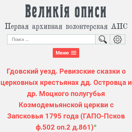
Великія описи
Первая архивная волонтерская АИС
Меню
Гдовский уезд. Ревизские сказки о
церковных крестьянах дд. Островца и
др. Моцкого полугубья
Козмодемьянской церкви с
Запсковья 1795 года (ГАПО-Псков
ф.502 оп.2 д.861)