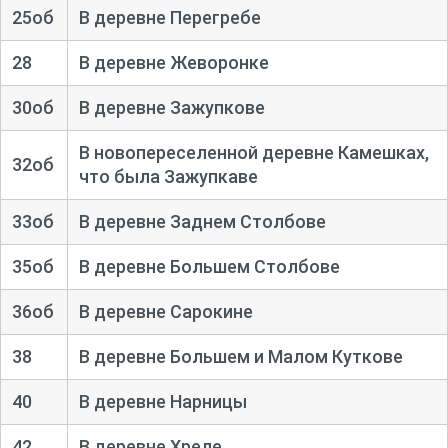
25об
В деревне Перегребе
28
В деревне Жеворонке
30об
В деревне Зажупкове
В новопереселенной деревне Камешках,
32об
что была Зажупкаве
33об
В деревне Заднем Столбове
35об
В деревне Большем Столбове
36об
В деревне Сарокине
38
В деревне Большем и Малом Куткове
40
В деревне Нарницы
42
В деревне Хреле