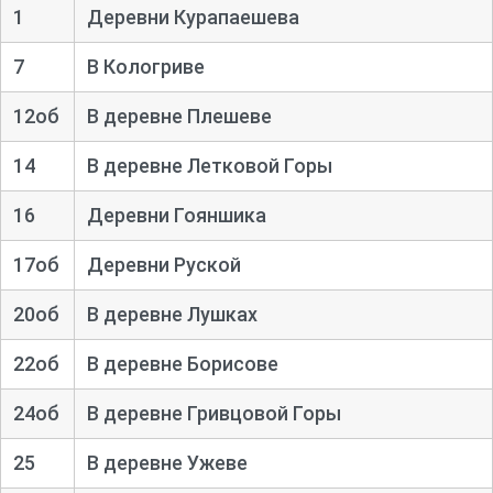
1
Деревни Курапаешева
7
В Кологриве
12об
В деревне Плешеве
14
В деревне Летковой Горы
16
Деревни Гояншика
17об
Деревни Руской
20об
В деревне Лушках
22об
В деревне Борисове
24об
В деревне Гривцовой Горы
25
В деревне Ужеве