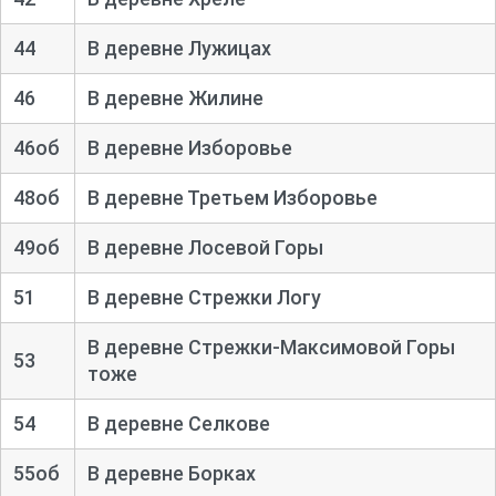
44
В деревне Лужицах
46
В деревне Жилине
46об
В деревне Изборовье
48об
В деревне Третьем Изборовье
49об
В деревне Лосевой Горы
51
В деревне Стрежки Логу
В деревне Стрежки-
Максимовой Горы
53
тоже
54
В деревне Селкове
55об
В деревне Борках