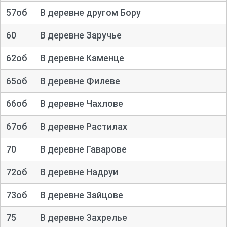
57об
В деревне другом Бору
60
В деревне Заручье
62об
В деревне Каменце
65об
В деревне Филеве
66об
В деревне Чахлове
67об
В деревне Растилах
70
В деревне Гаварове
72об
В деревне Надруи
73об
В деревне Зайцове
75
В деревне Захрелье