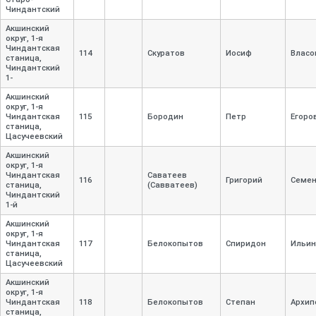
Чиндантский
Акшинский
округ, 1-
я
Чиндантская
114
Скуратов
Иосиф
Власо
станица,
Чиндантский
1-
Акшинский
округ, 1-
я
Чиндантская
115
Бородин
Петр
Егоро
станица,
Цасучеевский
Акшинский
округ, 1-
я
Чиндантская
Саватеев
116
Григорий
Семе
станица,
(Савватеев)
Чиндантский
1-
й
Акшинский
округ, 1-
я
Чиндантская
117
Белокопытов
Спиридон
Ильин
станица,
Цасучеевский
Акшинский
округ, 1-
я
Чиндантская
118
Белокопытов
Степан
Архип
станица,