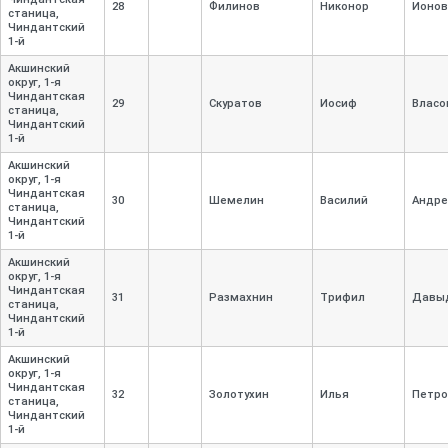
28
Филинов
Никонор
Ионов
станица,
Чиндантский
1-
й
Акшинский
округ, 1-
я
Чиндантская
29
Скуратов
Иосиф
Власо
станица,
Чиндантский
1-
й
Акшинский
округ, 1-
я
Чиндантская
30
Шемелин
Василий
Андре
станица,
Чиндантский
1-
й
Акшинский
округ, 1-
я
Чиндантская
31
Размахнин
Трифил
Давы
станица,
Чиндантский
1-
й
Акшинский
округ, 1-
я
Чиндантская
32
Золотухин
Илья
Петро
станица,
Чиндантский
1-
й