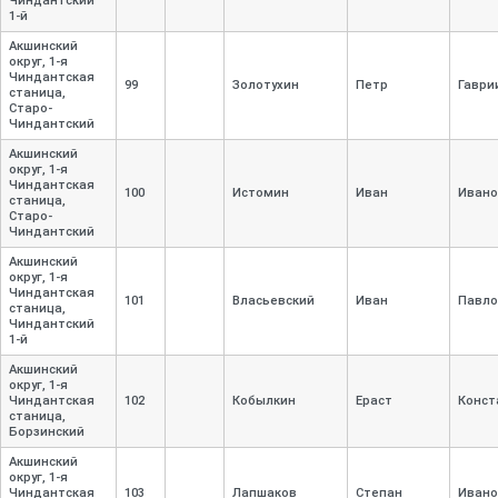
Чиндантский
1-
й
Акшинский
округ, 1-
я
Чиндантская
99
Золотухин
Петр
Гаври
станица,
Старо-
Чиндантский
Акшинский
округ, 1-
я
Чиндантская
100
Истомин
Иван
Ивано
станица,
Старо-
Чиндантский
Акшинский
округ, 1-
я
Чиндантская
101
Власьевский
Иван
Павло
станица,
Чиндантский
1-
й
Акшинский
округ, 1-
я
Чиндантская
102
Кобылкин
Ераст
Конст
станица,
Борзинский
Акшинский
округ, 1-
я
Чиндантская
103
Лапшаков
Степан
Ивано