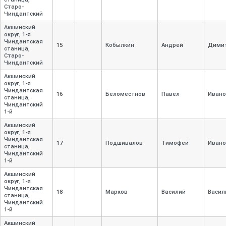
Старо-
Чиндантский
Акшинский
округ, 1-
я
Чиндантская
15
Кобылкин
Андрей
Дими
станица,
Старо-
Чиндантский
Акшинский
округ, 1-
я
Чиндантская
16
Беломестнов
Павел
Ивано
станица,
Чиндантский
1-
й
Акшинский
округ, 1-
я
Чиндантская
17
Подшивалов
Тимофей
Ивано
станица,
Чиндантский
1-
й
Акшинский
округ, 1-
я
Чиндантская
18
Марков
Василий
Васил
станица,
Чиндантский
1-
й
Акшинский