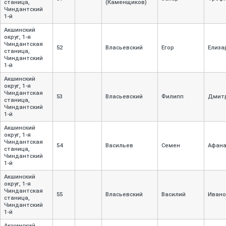
станица,
(Каменщиков)
Чиндантский
1-
й
Акшинский
округ, 1-
я
Чиндантская
52
Власьевский
Егор
Елиза
станица,
Чиндантский
1-
й
Акшинский
округ, 1-
я
Чиндантская
53
Власьевский
Филипп
Дмит
станица,
Чиндантский
1-
й
Акшинский
округ, 1-
я
Чиндантская
54
Васильев
Семен
Афана
станица,
Чиндантский
1-
й
Акшинский
округ, 1-
я
Чиндантская
55
Власьевский
Василий
Ивано
станица,
Чиндантский
1-
й
Акшинский