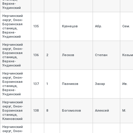
Верхне-
Ундинский
Нерчинский
округ, Онон-
Борзинская
135
Кузнецов
Абр.
Сем.
станица,
Верхне-
Ундинский
Нерчинский
округ, Онон-
Борзинская
136
2
Лесков
Степан
Козьм
станица,
Верхне-
Ундинский
Нерчинский
округ, Онон-
Борзинская
137
1
Пазников
Захар
Ив.
станица,
Верхне-
Ундинский
Нерчинский
округ, Онон-
Борзинская
138
8
Богомолов
Алексей
М.
станица,
Клиновский
Нерчинский
округ, Онон-