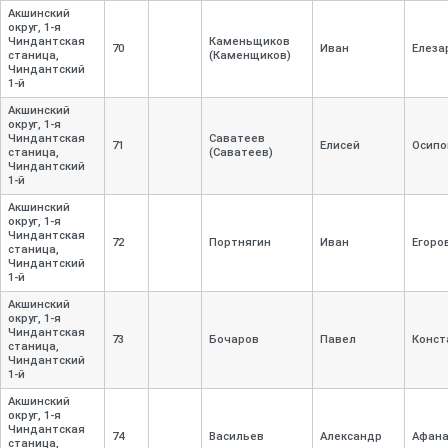
Акшинский
округ, 1-
я
Чиндантская
Каменьщиков
70
Иван
Елеза
станица,
(Каменщиков)
Чиндантский
1-
й
Акшинский
округ, 1-
я
Чиндантская
Саватеев
71
Елисей
Осипо
станица,
(Саватеев)
Чиндантский
1-
й
Акшинский
округ, 1-
я
Чиндантская
72
Портнягин
Иван
Егоро
станица,
Чиндантский
1-
й
Акшинский
округ, 1-
я
Чиндантская
73
Бочаров
Павел
Конст
станица,
Чиндантский
1-
й
Акшинский
округ, 1-
я
Чиндантская
74
Васильев
Александр
Афана
станица,