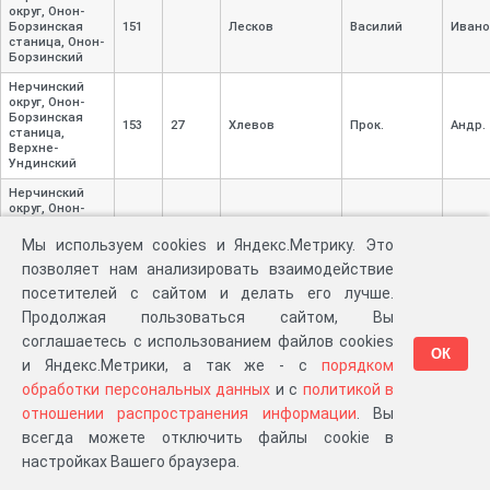
округ, Онон-
Борзинская
151
Лесков
Василий
Ивано
станица, Онон-
Борзинский
Нерчинский
округ, Онон-
Борзинская
153
27
Хлевов
Прок.
Андр.
станица,
Верхне-
Ундинский
Нерчинский
округ, Онон-
Борзинская
154
11
Балагуров
Ерофей
Ис.
станица,
Мы используем cookies и Яндекс.Метрику. Это
Верхне-
позволяет нам анализировать взаимодействие
Ундинский
посетителей с сайтом и делать его лучше.
Нерчинский
округ, Онон-
Продолжая пользоваться сайтом, Вы
Борзинская
Тредьяков
155
15
Кирил
Егор.
соглашаетесь с использованием файлов cookies
станица,
(Третьяков)
ОК
Верхне-
и Яндекс.Метрики, а так же - с
порядком
Ундинский
обработки персональных данных
и с
политикой в
Нерчинский
отношении распространения информации
. Вы
округ, Онон-
всегда можете отключить файлы cookie в
Борзинская
156
22
Балагуров
Яков
Мир.
станица,
настройках Вашего браузера.
Верхне-
Ундинский