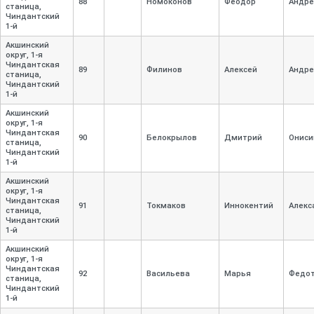
88
Номоконов
Феодор
Андре
станица,
Чиндантский
1-
й
Акшинский
округ, 1-
я
Чиндантская
89
Филинов
Алексей
Андре
станица,
Чиндантский
1-
й
Акшинский
округ, 1-
я
Чиндантская
90
Белокрылов
Дмитрий
Ониси
станица,
Чиндантский
1-
й
Акшинский
округ, 1-
я
Чиндантская
91
Токмаков
Иннокентий
Алекс
станица,
Чиндантский
1-
й
Акшинский
округ, 1-
я
Чиндантская
92
Васильева
Марья
Федо
станица,
Чиндантский
1-
й