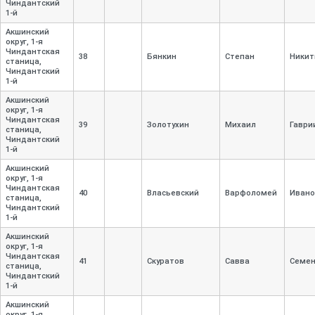
Чиндантский
1-
й
Акшинский
округ, 1-
я
Чиндантская
38
Бянкин
Степан
Никит
станица,
Чиндантский
1-
й
Акшинский
округ, 1-
я
Чиндантская
39
Золотухин
Михаил
Гаври
станица,
Чиндантский
1-
й
Акшинский
округ, 1-
я
Чиндантская
40
Власьевский
Варфоломей
Ивано
станица,
Чиндантский
1-
й
Акшинский
округ, 1-
я
Чиндантская
41
Скуратов
Савва
Семе
станица,
Чиндантский
1-
й
Акшинский
округ, 1-
я