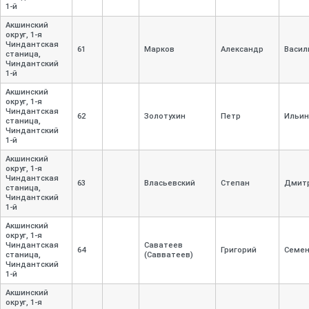
1-
й
Акшинский
округ, 1-
я
Чиндантская
61
Марков
Александр
Васил
станица,
Чиндантский
1-
й
Акшинский
округ, 1-
я
Чиндантская
62
Золотухин
Петр
Ильин
станица,
Чиндантский
1-
й
Акшинский
округ, 1-
я
Чиндантская
63
Власьевский
Степан
Дмит
станица,
Чиндантский
1-
й
Акшинский
округ, 1-
я
Чиндантская
Саватеев
64
Григорий
Семе
станица,
(Савватеев)
Чиндантский
1-
й
Акшинский
округ, 1-
я