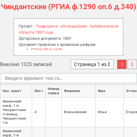
Чиндантские (РГИА ф.1290 оп.6 д.340)
Проект:
Подворное обследование Забайкальской
области 1897 года
Датировка документа: 1897
Документ привязан к архивным шифрам:
РГИА ф.1290 оп.6 д.340
Внесено 1325 записей
Страница 1 из 2
1
2
Номер
Нас. пункт
Лист
Фамилия
Имя
Отчес
семьи
Акшинский
округ, 1-
я
Чиндантская
4
Власьевский
Илья
Егоро
станица,
Чиндантский
1-
й
Акшинский
округ, 1-
я