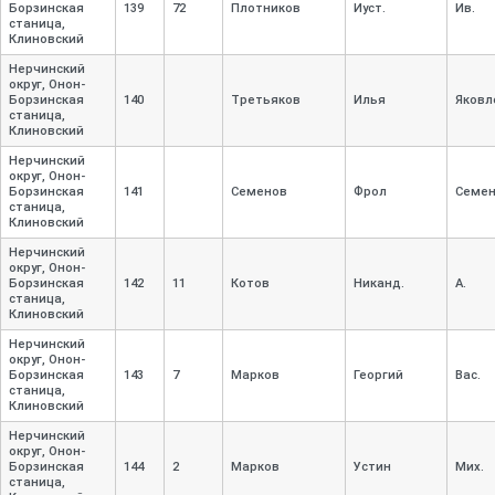
Борзинская
139
72
Плотников
Иуст.
Ив.
станица,
Клиновский
Нерчинский
округ, Онон-
Борзинская
140
Третьяков
Илья
Яковл
станица,
Клиновский
Нерчинский
округ, Онон-
Борзинская
141
Семенов
Фрол
Семе
станица,
Клиновский
Нерчинский
округ, Онон-
Борзинская
142
11
Котов
Никанд.
А.
станица,
Клиновский
Нерчинский
округ, Онон-
Борзинская
143
7
Марков
Георгий
Вас.
станица,
Клиновский
Нерчинский
округ, Онон-
Борзинская
144
2
Марков
Устин
Мих.
станица,