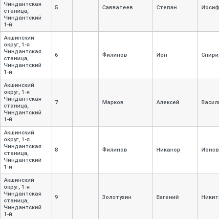
Чиндантская
5
Савватеев
Степан
Иоси
станица,
Чиндантский
1-
й
Акшинский
округ, 1-
я
Чиндантская
6
Филинов
Ион
Спири
станица,
Чиндантский
1-
й
Акшинский
округ, 1-
я
Чиндантская
7
Марков
Алексей
Васил
станица,
Чиндантский
1-
й
Акшинский
округ, 1-
я
Чиндантская
8
Филинов
Никанор
Ионов
станица,
Чиндантский
1-
й
Акшинский
округ, 1-
я
Чиндантская
9
Золотухин
Евгений
Никит
станица,
Чиндантский
1-
й