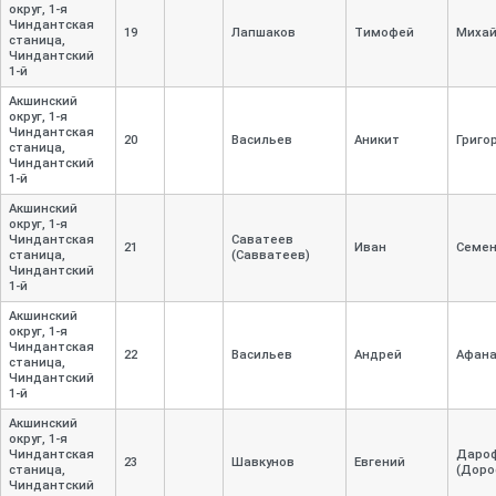
округ, 1-
я
Чиндантская
19
Лапшаков
Тимофей
Михай
станица,
Чиндантский
1-
й
Акшинский
округ, 1-
я
Чиндантская
20
Васильев
Аникит
Григо
станица,
Чиндантский
1-
й
Акшинский
округ, 1-
я
Чиндантская
Саватеев
21
Иван
Семе
станица,
(Савватеев)
Чиндантский
1-
й
Акшинский
округ, 1-
я
Чиндантская
22
Васильев
Андрей
Афана
станица,
Чиндантский
1-
й
Акшинский
округ, 1-
я
Чиндантская
Даро
23
Шавкунов
Евгений
станица,
(Доро
Чиндантский