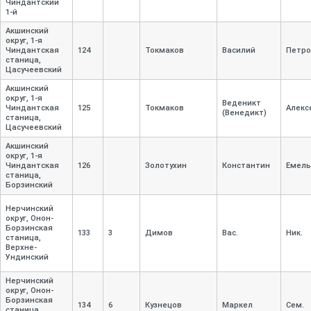
Чиндантский
1-
й
Акшинский
округ, 1-
я
Чиндантская
124
Токмаков
Василий
Петро
станица,
Цасучеевский
Акшинский
округ, 1-
я
Веденикт
Чиндантская
125
Токмаков
Алекс
(Венедикт)
станица,
Цасучеевский
Акшинский
округ, 1-
я
Чиндантская
126
Золотухин
Константин
Емель
станица,
Борзинский
Нерчинский
округ, Онон-
Борзинская
133
3
Димов
Вас.
Ник.
станица,
Верхне-
Ундинский
Нерчинский
округ, Онон-
Борзинская
134
6
Кузнецов
Маркел
Сем.
станица,