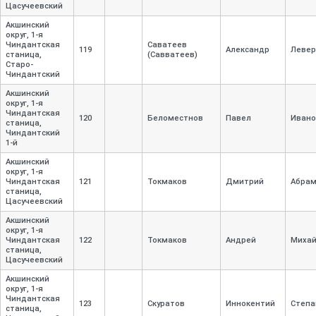
Цасучеевский
Акшинский
округ, 1-
я
Чиндантская
Саватеев
119
Александр
Левер
станица,
(Савватеев)
Старо-
Чиндантский
Акшинский
округ, 1-
я
Чиндантская
120
Беломестнов
Павел
Ивано
станица,
Чиндантский
1-
й
Акшинский
округ, 1-
я
Чиндантская
121
Токмаков
Дмитрий
Абра
станица,
Цасучеевский
Акшинский
округ, 1-
я
Чиндантская
122
Токмаков
Андрей
Михай
станица,
Цасучеевский
Акшинский
округ, 1-
я
Чиндантская
123
Скуратов
Иннокентий
Степа
станица,