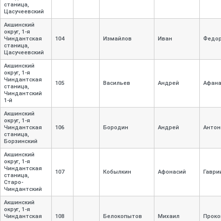
станица,
Цасучеевский
Акшинский
округ, 1-
я
Чиндантская
104
Измайлов
Иван
Федо
станица,
Цасучеевский
Акшинский
округ, 1-
я
Чиндантская
105
Васильев
Андрей
Афана
станица,
Чиндантский
1-
й
Акшинский
округ, 1-
я
Чиндантская
106
Бородин
Андрей
Антон
станица,
Борзинский
Акшинский
округ, 1-
я
Чиндантская
107
Кобылкин
Афонасий
Гаври
станица,
Старо-
Чиндантский
Акшинский
округ, 1-
я
Чиндантская
108
Белокопытов
Михаил
Проко