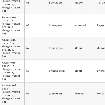
Чиндантская
65
Васильев
Павел
Петро
станица,
Чиндантский
1-
й
Акшинский
округ, 1-
я
Чиндантская
66
Шавкунов
Алексей
Федо
станица,
Чиндантский
1-
й
Акшинский
округ, 1-
я
Чиндантская
67
Золотухин
Иван
Матв
станица,
Чиндантский
1-
й
Акшинский
округ, 1-
я
Чиндантская
68
Власьевский
Иван
Флего
станица,
Чиндантский
1-
й
Акшинский
округ, 1-
я
Чиндантская
69
Шемелин
Михаил
Конст
станица,
Чиндантский
1-
й