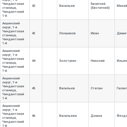
Чиндантская
Евсигней
42
Васильев
Михай
станица,
(Евстигней)
Чиндантский
1-
й
Акшинский
округ, 1-
я
Чиндантская
43
Лоншаков
Иван
Дими
станица,
Чиндантский
1-
й
Акшинский
округ, 1-
я
Чиндантская
44
Золотухин
Николай
Ильин
станица,
Чиндантский
1-
й
Акшинский
округ, 1-
я
Чиндантская
45
Васильев
Степан
Галак
станица,
Чиндантский
1-
й
Акшинский
округ, 1-
я
Чиндантская
46
Васильева
Домна
Феодо
станица,
Чиндантский
1-
й