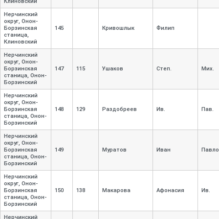
Клиновский
Нерчинский
округ, Онон-
Борзинская
145
Кривошлык
Филип
станица,
Клиновский
Нерчинский
округ, Онон-
Борзинская
147
115
Ушаков
Степ.
Мих.
станица, Онон-
Борзинский
Нерчинский
округ, Онон-
Борзинская
148
129
Раздобреев
Ив.
Пав.
станица, Онон-
Борзинский
Нерчинский
округ, Онон-
Борзинская
149
Муратов
Иван
Павло
станица, Онон-
Борзинский
Нерчинский
округ, Онон-
Борзинская
150
138
Макарова
Афонасия
Ив.
станица, Онон-
Борзинский
Нерчинский