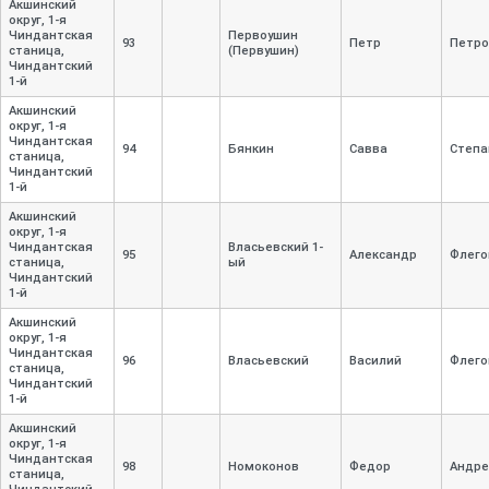
Акшинский
округ, 1-
я
Чиндантская
Первоушин
93
Петр
Петро
станица,
(Первушин)
Чиндантский
1-
й
Акшинский
округ, 1-
я
Чиндантская
94
Бянкин
Савва
Степа
станица,
Чиндантский
1-
й
Акшинский
округ, 1-
я
Чиндантская
Власьевский 1-
95
Александр
Флего
станица,
ый
Чиндантский
1-
й
Акшинский
округ, 1-
я
Чиндантская
96
Власьевский
Василий
Флего
станица,
Чиндантский
1-
й
Акшинский
округ, 1-
я
Чиндантская
98
Номоконов
Федор
Андре
станица,