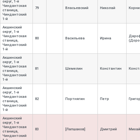
округ, 1-
я
Чиндантская
79
Власьевский
Николай
Корни
станица,
Чиндантский
1-
й
Акшинский
округ, 1-
я
Чиндантская
Даро
80
Васильева
Ирина
станица,
(Доро
Чиндантский
1-
й
Акшинский
округ, 1-
я
Чиндантская
81
Шемелин
Константин
Конст
станица,
Чиндантский
1-
й
Акшинский
округ, 1-
я
Чиндантская
82
Портнягин
Петр
Григо
станица,
Чиндантский
1-
й
Акшинский
округ, 1-
я
Чиндантская
83
[Лапшаков]
Дмитрий
Михай
станица,
Чиндантский