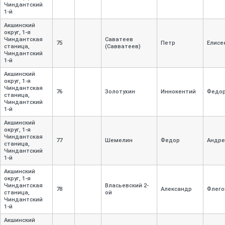
Чиндантский
1-
й
Акшинский
округ, 1-
я
Чиндантская
Саватеев
75
Петр
Елисе
станица,
(Савватеев)
Чиндантский
1-
й
Акшинский
округ, 1-
я
Чиндантская
76
Золотухин
Иннокентий
Федо
станица,
Чиндантский
1-
й
Акшинский
округ, 1-
я
Чиндантская
77
Шемелин
Федор
Андре
станица,
Чиндантский
1-
й
Акшинский
округ, 1-
я
Чиндантская
Власьевский 2-
78
Александр
Флего
станица,
ой
Чиндантский
1-
й
Акшинский