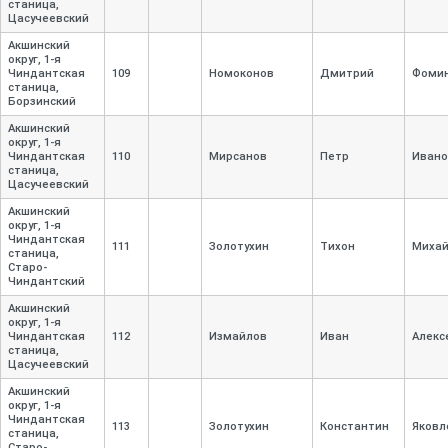
станица,
Цасучеевский
Акшинский
округ, 1-
я
Чиндантская
109
Номоконов
Дмитрий
Фоми
станица,
Борзинский
Акшинский
округ, 1-
я
Чиндантская
110
Мирсанов
Петр
Ивано
станица,
Цасучеевский
Акшинский
округ, 1-
я
Чиндантская
111
Золотухин
Тихон
Михай
станица,
Старо-
Чиндантский
Акшинский
округ, 1-
я
Чиндантская
112
Измайлов
Иван
Алекс
станица,
Цасучеевский
Акшинский
округ, 1-
я
Чиндантская
113
Золотухин
Константин
Яковл
станица,
Старо-