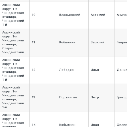
Акшинский
округ, 1-
я
Чиндантская
10
Власьевский
Артемий
Анипа
станица,
Чиндантский
1-
й
Акшинский
округ, 1-
я
Чиндантская
11
Кобылкин
Василий
Гаври
станица,
Старо-
Чиндантский
Акшинский
округ, 1-
я
Чиндантская
12
Лебедев
Илья
Дани
станица,
Чиндантский
1-
й
Акшинский
округ, 1-
я
Чиндантская
13
Портнягин
Петр
Григо
станица,
Чиндантский
1-
й
Акшинский
округ, 1-
я
Чиндантская
14
Кобылкин
Иван
Филип
станица,