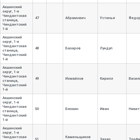
Акшинский
округ, 1-
я
Чиндантская
47
Абрамович
Устинья
Федо
станица,
Чиндантский
1-
й
Акшинский
округ, 1-
я
Чиндантская
48
Базаров
Лундуп
станица,
Чиндантский
1-
й
Акшинский
округ, 1-
я
Чиндантская
49
Измайлов
Кирилл
Васил
станица,
Чиндантский
1-
й
Акшинский
округ, 1-
я
Чиндантская
50
Бянкин
Иван
Никит
станица,
Чиндантский
1-
й
Акшинский
округ, 1-
я
Чиндантская
Каменьщиков
51
Захар
Троф