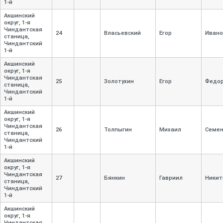
1-
й
Акшинский
округ, 1-
я
Чиндантская
24
Власьевский
Егор
Ивано
станица,
Чиндантский
1-
й
Акшинский
округ, 1-
я
Чиндантская
25
Золотухин
Егор
Федо
станица,
Чиндантский
1-
й
Акшинский
округ, 1-
я
Чиндантская
26
Толпыгин
Михаил
Семе
станица,
Чиндантский
1-
й
Акшинский
округ, 1-
я
Чиндантская
27
Бянкин
Гавриил
Никит
станица,
Чиндантский
1-
й
Акшинский
округ, 1-
я
Чиндантская