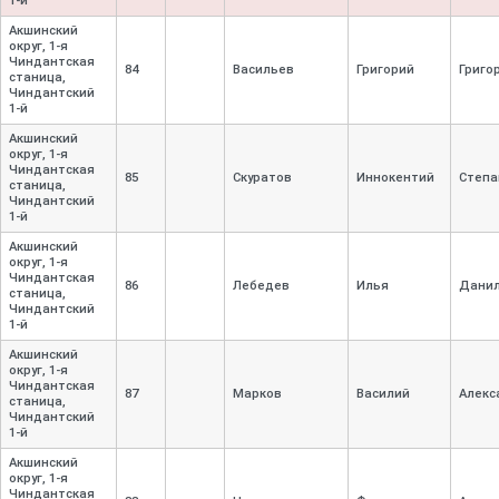
1-
й
Акшинский
округ, 1-
я
Чиндантская
84
Васильев
Григорий
Григо
станица,
Чиндантский
1-
й
Акшинский
округ, 1-
я
Чиндантская
85
Скуратов
Иннокентий
Степа
станица,
Чиндантский
1-
й
Акшинский
округ, 1-
я
Чиндантская
86
Лебедев
Илья
Дани
станица,
Чиндантский
1-
й
Акшинский
округ, 1-
я
Чиндантская
87
Марков
Василий
Алекс
станица,
Чиндантский
1-
й
Акшинский
округ, 1-
я
Чиндантская