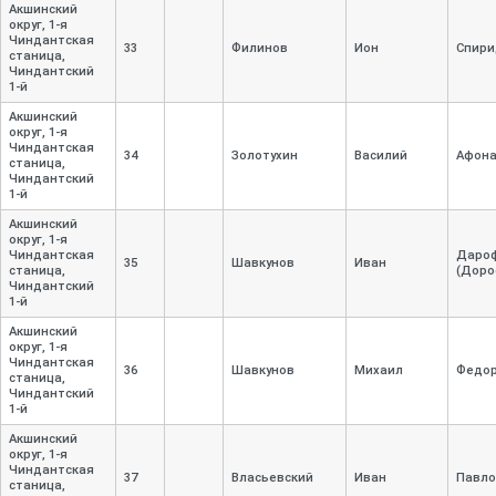
Акшинский
округ, 1-
я
Чиндантская
33
Филинов
Ион
Спири
станица,
Чиндантский
1-
й
Акшинский
округ, 1-
я
Чиндантская
34
Золотухин
Василий
Афона
станица,
Чиндантский
1-
й
Акшинский
округ, 1-
я
Чиндантская
Даро
35
Шавкунов
Иван
станица,
(Доро
Чиндантский
1-
й
Акшинский
округ, 1-
я
Чиндантская
36
Шавкунов
Михаил
Федо
станица,
Чиндантский
1-
й
Акшинский
округ, 1-
я
Чиндантская
37
Власьевский
Иван
Павло
станица,