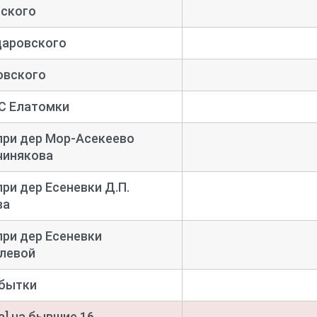
вского
даровского
овского
С Елатомки
при дер Мор-
Асекеево
чинякова
при дер Есеневки Д.П.
ва
при дер Есеневки
елевой
абытки
а] на бывшие 16