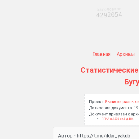
заголовков
4292054
Главная
Архивы
Статистические 
Буг
Проект:
Выписки разных 
Датировка документа: 19
Документ привязан к ар
РГИА ф.1290 оп.8 д.184
Автор - https://t.me/ildar_yakub