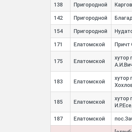
138
Пригородной
Карго
142
Пригородной
Блага
154
Пригородной
Нудат
171
Елатомской
Причт 
хутор 
175
Елатомской
А.И.Ви
хутор 
183
Елатомской
Хохло
хутор 
185
Елатомской
И.Р.Ес
187
Елатомской
пос.З
[отруб