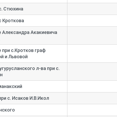
с. Стюхина
с Кроткова
е Александра Акакиевича
а
 при с.Кротков граф
й и Львовой
угурусланского л-
ва при с.
н
манакский
при с. Исаков И.В.Икол
нского