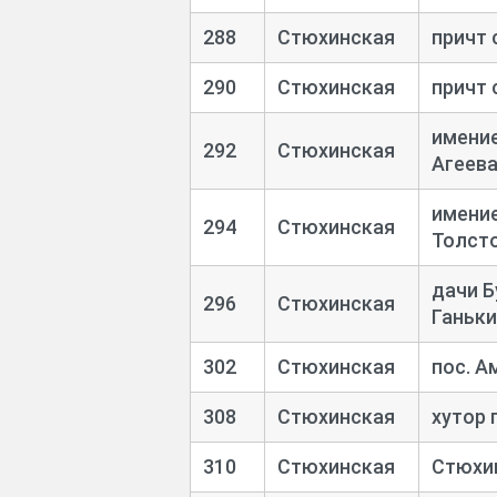
288
Стюхинская
причт 
290
Стюхинская
причт 
имени
292
Стюхинская
Агеев
имение
294
Стюхинская
Толсто
дачи Б
296
Стюхинская
Ганьки
302
Стюхинская
пос. А
308
Стюхинская
хутор 
310
Стюхинская
Стюхи