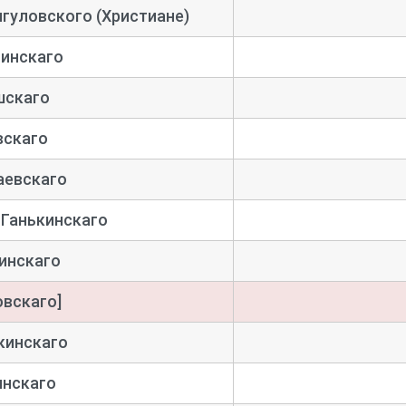
гуловского (Христиане)
линскаго
шскаго
вскаго
аевскаго
-
Ганькинскаго
инскаго
вскаго]
кинскаго
инскаго