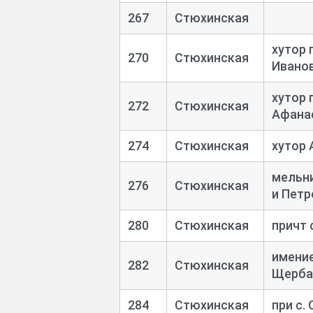
267
Стюхинская
хутор 
270
Стюхинская
Ивано
хутор 
272
Стюхинская
Афана
274
Стюхинская
хутор
мельни
276
Стюхинская
и Петр
280
Стюхинская
причт с
имени
282
Стюхинская
Щерба
284
Стюхинская
при с.