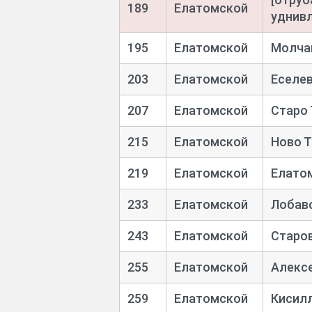
189
Елатомской
уднивл
195
Елатомской
Молча
203
Елатомской
Еселе
207
Елатомской
Старо 
215
Елатомской
Ново Т
219
Елатомской
Елато
233
Елатомской
Лобав
243
Елатомской
Старо
255
Елатомской
Алекс
259
Елатомской
Кисил