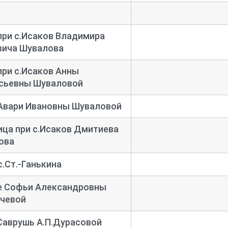
при с.Исаков Владимира
вича Шувалова
при с.Исаков Анны
сьевны Шуваловой
 Авари Ивановны Шуваловой
ца при с.Исаков Дмитиева
ова
.Ст.-
Ганькина
е Софьи Александровны
чевой
 Саврушь А.П.Дурасовой