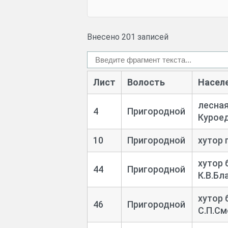
Внесено 201 записей
Лист
Волость
Насел
лесная
4
Пригородной
Курое
10
Пригородной
хутор 
хутор 
44
Пригородной
К.В.Бл
хутор 
46
Пригородной
С.П.С