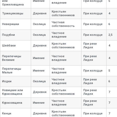
или
Имение
При колодце
5
владение
Оржеловщина
Крестьян
Тржецяковцы
Деревня
При колодце
4
собственников
Частная
Неверишки
Околица
При колодце
6
собственность
Частное
Подубни
Околица
При колодце
2,
5
владение
Крестьян
При реке
Шейбаки
Деревня
4
собственников
Лидея
Перепечицы
Частное
При реке
Имение
4
Великие
владение
Лидея
Перепечицы
Частное
Имение
При колодце
5
Малые
владение
Частное
При реке
Иодки
Околица
6
владение
Лидея
Новицкие или
Крестьян
При реке
Деревня
7
Курасовщина
собственников
Лидея
Частное
При реке
Курасовщина
Имение
7
владение
Лидея
Крестьян
Кенци
Деревня
При колодце
7
собственников