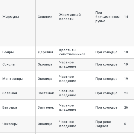
При
Жирмунской
Жирмуны
Селение
безъименном
14
волости
ручье
Крестьян
Бояры
Деревня
При колодце
18
собственников
Частное
Соколы
Околица
При колодце
19
владение
Частное
Монтвянцы
Околица
При колодце
19
владение
Частное
Зелёная
Застенок
При колодце
23
владение
Частное
Выгодка
Застенок
При колодце
26
владение
Частное
При реке
Чеховцы
Околица
5
владение
Лидзея