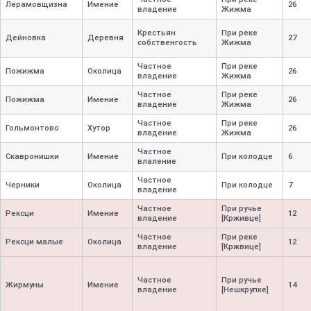
Лерамовщизна
Имение
26
владение
Жижма
Крестьян
При реке
Дейновка
Деревня
27
собственгость
Жижма
Частное
При реке
Пожижма
Околица
26
владение
Жижма
Частное
При реке
Пожижма
Имение
26
владение
Жижма
Частное
При реке
Гольмонтово
Хутор
26
владение
Жижма
Частное
Скавронишки
Имение
При колодце
6
влаление
Частное
Черники
Околица
При колодце
7
владение
Частное
При ручье
Рексци
Имение
12
владение
[Крживце]
Частное
При реке
Рексци малые
Околица
12
владение
[Кржвице]
Частное
При ручье
Жирмуны
Имение
14
владение
[Нешкрупке]