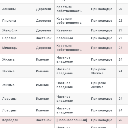
Крестьян
Занюны
Деревня
При колодце
20
собственность
Крестьян
Пяцюны
Деревня
При колодце
22
собственность
Жвирбли
Деревня
Казенная
При колодце
21
Березна
Застенок
Казенный
При колодце
21
Крестьян
Микянцы
Деревня
При колодце
24
собственность
Частное
Жижма
Имение
При колодце
24
владение
Частное
При реке
Жижма
Имение
24
владение
Жижма
Частное
При реке
Жижма
Имение
владение
Жижмс
Частное
Ловцуны
Имение
При колодце
24
владение
Частное
Ловцуны
Имение
При колодце
24
владение
Кербедзи
Застенок
[Новонаселенный]
При колодце
26
Частное
При реке