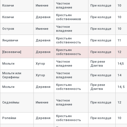
Частное
Козичи
Имение
При колодце
10
владение
Крестьян
Козичи
Деревня
При колодце
10
собственников
Частное
Остров
Имение
При колодце
10
владение
Крестьян
Янцевичи
Деревня
При колодце
11
собственность
Крестьян
[Евсеевичи]
Деревня
При колодце
12
собственность
Частное
При реке
Мольги
Хутор
14,
5
владение
Дзитва
Мольги или
Частное
Хутор
При колодце
14
Серафины
владение
Крестьян
При реке
Мольги
Деревня
14, 5
собственность
Дзитва
Частное
Седзеймы
Имение
При колодце
12
владение
Крестьян
Ропейки
Деревня
При колодце
10
собственность