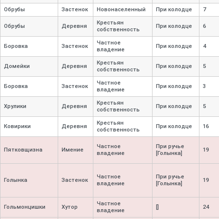
Обрубы
Застенок
Новонаселенный
При колодце
7
Крестьян
Обрубы
Деревня
При колодце
6
собственность
Частное
Боровка
Застенок
При колодце
4
владение
Крестьян
Домейки
Деревня
При колодце
5
собственность
Частное
Боровка
Застенок
При колодце
3
владение
Крестьян
Хрулики
Деревня
При колодце
5
собственность
Крестьян
Ковирики
Деревня
При колодце
16
собственность
Частное
При ручье
Пятковщизна
Имение
19
владение
[Голынка]
Частное
При ручье
Голынка
Застенок
19
владение
[Голынка]
Частное
Гольмонцишки
Хутор
[]
24
владение