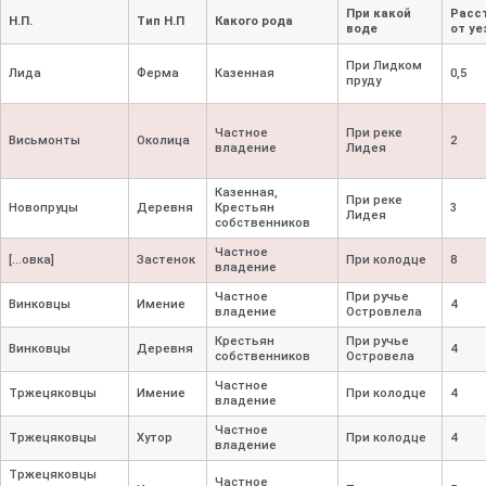
При какой
Расс
Н.П.
Тип Н.П
Какого рода
воде
от уе
При Лидком
Лида
Ферма
Казенная
0,
5
пруду
Частное
При реке
Висьмонты
Околица
2
владение
Лидея
Казенная,
При реке
Новопруцы
Деревня
Крестьян
3
Лидея
собственников
Частное
[…овка]
Застенок
При колодце
8
владение
Частное
При ручье
Винковцы
Имение
4
владение
Островлела
Крестьян
При ручье
Винковцы
Деревня
4
собственников
Островела
Частное
Тржецяковцы
Имение
При колодце
4
владение
Частное
Тржецяковцы
Хутор
При колодце
4
владение
Тржецяковцы
Частное