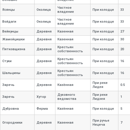
Частное
Ясянцы
Околица
При колодце
33
владение
Частное
Войдаги
Околица
При колодце
33
владение
Вейкунцы
Деревня
Казенная
При колодце
27
Жамойцишки
Деревня
Казенная
При колодце
30
Крестьян
Пятковщизна
Деревня
При колодце
20
собственность
Крестьян
Стуки
Деревня
При колодце
16
собственность
Крестьян
Шальцины
Деревня
При колодце
16
собственность
При реке
Заречь
Деревня
Казённая
0.5
Лидея
Духовного
При реке
Заречь
Хутор
1
ведомства
Лидзея
Дубровна
Ферма
Казённая
При колодце
5
При ручье
Огородники
Деревня
Казенная
7
Нецеча