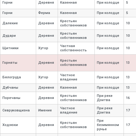
Горни
Деревня
Казенная
При колодце
5
Горни
Ферма
Казенная
При колодце
5
Крестьян
Далекие
Деревня
При колодце
10
собственников
Крестьян
Дудари
Деревня
При колодце
10
собственников
Частная
Щитники
Хутор
При колодце
10
собственность
Крестьян
Горняты
Деревня
При колодце
13
собственников
Частное
Бялогруда
Хутор
При колодце
13
владение
Дубчаны
Деревня
Казенная
При колодце
13
Крестьян
При реке
Поречаны
Деревня
16
собственников
Дзитва
Частное
При реке
Севруковщизна
Имение
17
владение
Дзитва
При
Крестьян
Ходзюки
Деревня
безимянном
17
собственников
ручье