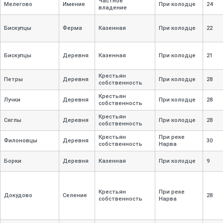
Частное
Мелегово
Имение
При колодце
24
владение
Бискупцы
Ферма
Казенная
При колодце
22
Бискупцы
Деревня
Казенная
При колодце
21
Крестьян
Петры
Деревня
При колодце
28
собственность
Крестьян
Лучки
Деревня
При колодце
28
собственность
Крестьян
Сяглы
Деревня
При колодце
28
собственность
Крестьян
При реке
Филоновцы
Деревня
30
собственность
Нарва
Борки
Деревня
Казенная
При колодце
9
Крестьян
При реке
Докудово
Селение
28
собственность
Нарва