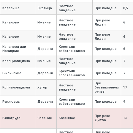
Частное
Колесище
Околица
При колодце
8,
5
владение
Частное
При реке
Качаново
Имение
6
владение
Лидея
Частное
При реке
Качаново
Имение
6
владение
Лидея
Качанова или
Крестьян
Деревня
При колодце
6
Новицкие
собственников
Частное
Клепциовщизна
Имение
При колодце
7
владение
Крестьян
Былинские
Деревня
При колодце
7
собственников
При
Частное
Коплановщизна
Хутор
безъимянном
17
владение
ручье
Крестьян
Раклювцы
Деревня
При колодце
9
собственников
При реке
Бялогруда
Селение
Казенное
13
Дитва
Частное
При реке