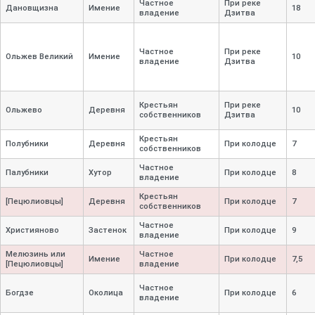
Частное
При реке
Дановщизна
Имение
18
владение
Дзитва
Частное
При реке
Ольжев Великий
Имение
10
владение
Дзитва
Крестьян
При реке
Ольжево
Деревня
10
собственников
Дзитва
Крестьян
Полубники
Деревня
При колодце
7
собственников
Частное
Палубники
Хутор
При колодце
8
владение
Крестьян
[Пецюлиовцы]
Деревня
При колодце
7
собственников
Частное
Християново
Застенок
При колодце
9
владение
Мелюзинь или
Частное
Имение
При колодце
7,
5
[Пецюлиовцы]
владение
Частное
Богдзе
Околица
При колодце
6
владение