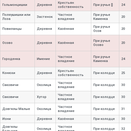
Крестьян
Гольмонцишки
Деревня
При ручье []
24
собственность
Поляушишки или
Частное
При ручье
Застенок
20
Лоза
владение
Каменка
При ручье
Повиланцы
Деревня
Казённая
20
Осов
При ручье
Осово
Деревня
Казённая
20
Осово
Частное
При ручье
Городенка
Имение
24
владение
Каменка
Крестьян
Конюхи
Деревня
При колодце
25
собственность
Частное
Саковичи
Околица
При колодце
30
владение
Частное
Саковичи
Хутор
При колодце
30
владение
Частное
Довгялы Малые
Околица
При колодце
31
владение
Иони
Деревня
Казённая
При колодце
30
Довгялы
Частное
Околица
При колодце
32
Большие
владение