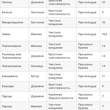
Крестьян
Заполь
Деревня
При колодце
10
собственность
Крестьян
Бельск
Застенок
При колодце
9
собственность
Частное
Мазуровщизна
Застенок
При колодце
10
владение
Частное
Зайки
Имение
При колодце
10,
5
владение
Частное
При ручье
Ловчиловичи
Имение
14
владение
Крупка
Рыловцы или
Крестьян
При ручье
Деревня
14
Ловчиловичи
собственность
Крупка
Частное
При ручье
Ловчиловичи
Околица
14
владение
Крупка
Частное
Банцевичи
Хутор
При колодце
11
владение
Крестьян
Бернуци
Деревня
При колодце
9
собственность
Казённая
При ручье
Пурсци
Деревня
7
Лидское волости
Крупка
Частное
При ручье
Пурсци
Имение
7
владение
Крупка