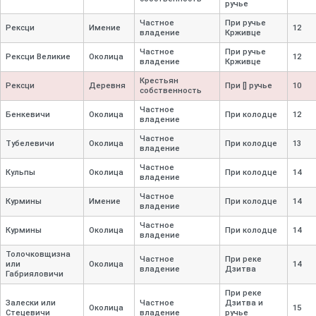
ручье
Частное
При ручье
Рексци
Имение
12
владение
Крживце
Частное
При ручье
Рексци Великие
Околица
12
владение
Крживце
Крестьян
Рексци
Деревня
При [] ручье
10
собственность
Частное
Бенкевичи
Околица
При колодце
12
владение
Частное
Тубелевичи
Околица
При колодце
13
владение
Частное
Кульпы
Околица
При колодце
14
владение
Частное
Курмины
Имение
При колодце
14
владение
Частное
Курмины
Околица
При колодце
14
владение
Толочковщизна
Частное
При реке
или
Околица
14
владение
Дзитва
Габрияловичи
При реке
Залески или
Частное
Дзитва и
Околица
15
Стецевичи
владение
ручье