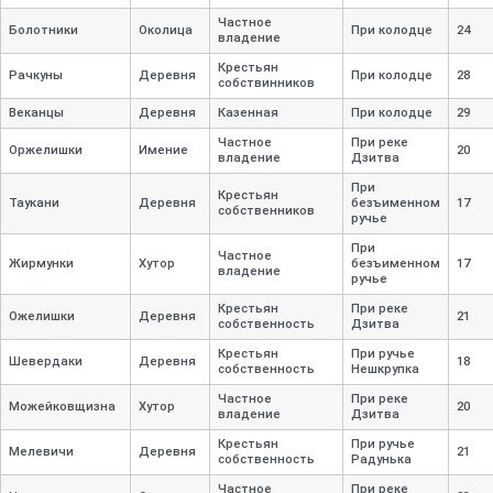
Частное
Болотники
Околица
При колодце
24
владение
Крестьян
Рачкуны
Деревня
При колодце
28
собствинников
Веканцы
Деревня
Казенная
При колодце
29
Частное
При реке
Оржелишки
Имение
20
владение
Дзитва
При
Крестьян
Таукани
Деревня
безъименном
17
собственников
ручье
При
Частное
Жирмунки
Хутор
безъименном
17
владение
ручье
Крестьян
При реке
Ожелишки
Деревня
21
собственность
Дзитва
Крестьян
При ручье
Шевердаки
Деревня
18
собственность
Нешкрупка
Частное
При реке
Можейковщизна
Хутор
20
владение
Дзитва
Крестьян
При ручье
Мелевичи
Деревня
21
собственность
Радунька
Частное
При реке