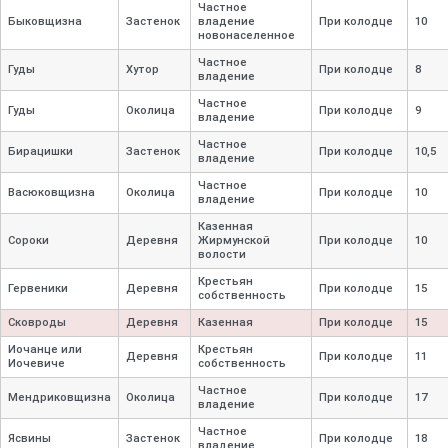
Частное
Быковщизна
Застенок
владение
При колодце
10
новонаселенное
Частное
Гуды
Хутор
При колодце
8
владение
Частное
Гуды
Околица
При колодце
9
владение
Частное
Бирацишки
Застенок
При колодце
10,
5
владение
Частное
Васюковщизна
Околица
При колодце
10
владение
Казенная
Сороки
Деревня
Жирмунской
При колодце
10
волости
Крестьян
Гервеники
Деревня
При колодце
15
собственность
Сковроды
Деревня
Казенная
При колодце
15
Иочанце или
Крестьян
Деревня
При колодце
11
Иочевиче
собственность
Частное
Мендриковщизна
Околица
При колодце
17
владение
Частное
Ясвины
Застенок
При колодце
18
владение