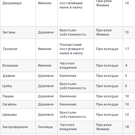
При реке
Дворжище
Имение
поступивший
10
Жижма
ныне в казну
Крестьян
При реке
Эитуны
Деревня
13
собственность
Жижма
Поезуитский
Трокели
Имение
поступавшего
При колодце
17
ныше в казну
Частное
Колышки
Имение
При колодце
4
владение
Даукни
Деревня
Казённая
При колодце
5
Крестьян
Цябы
Деревня
При колодце
5
собственность
Пашки
Деревня
Казённая
При колодце
10
Сугайлы
Деревня
Казенная
При колодце
10
Крестьян
Цвермы
Деревня
При колодце
12
собственность
Частное
При реке
Загоровщизна
Околица
18
владение
Жижма