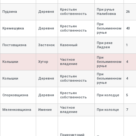
Крестьян
При ручье
Пудзина
Деревня
26
собственность
Налибовка
При
Крестьян
Кремешувка
Деревня
безъименном
40
собственность
ручье
При реке
Постовщизна
Застенок
Казенный
1
Лидзея
При
Частное
Колышки
Хутор
безъименном
4
владение
ручье
При
Крестьян
Колышки
Деревня
безъименном
4
собственность
ручье
Крестьян
Спорковщизна
Деревня
При колодце
5
собственность
Частное
Меленковщизна
Имение
При кололце
7
владение
Поиезуитский