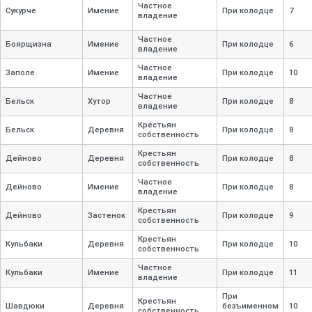
Частное
Сукурче
Имение
При колодце
7
владение
Частное
Боярщизна
Имение
При колодце
6
владение
Частное
Заполе
Имение
При колодце
10
владение
Частное
Бельск
Хутор
При колодце
8
владение
Крестьян
Бельск
Деревня
При колодце
8
собственность
Крестьян
Дейново
Деревня
При колодце
8
собственность
Частное
Дейново
Имение
При колодце
8
владение
Крестьян
Дейново
Застенок
При колодце
9
собственность
Крестьян
Кульбаки
Деревня
При колодце
10
собственность
Частное
Кульбаки
Имение
При колодце
11
владение
При
Крестьян
Шавдюки
Деревня
безъименном
10
собственность