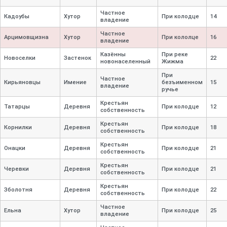
Частное
Кадоубы
Хутор
При колодце
14
владение
Частное
Арцимовщизна
Хутор
При кололце
16
владение
Казённы
При реке
Новоселки
Застенок
22
новонаселенный
Жижма
При
Частное
Кирьяновцы
Имение
безъименном
15
владение
ручье
Крестьян
Татарцы
Деревня
При колодце
12
собственность
Крестьян
Корнилки
Деревня
При колодце
18
собственность
Крестьян
Онацки
Деревня
При колодце
21
собственность
Крестьян
Черевки
Деревня
При колодце
21
собственность
Крестьян
Зболотня
Деревня
При колодце
22
собственность
Частное
Ельна
Хутор
При колодце
25
владение