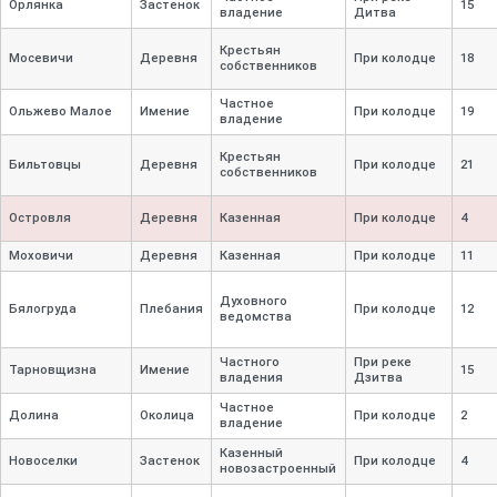
Орлянка
Застенок
15
владение
Дитва
Крестьян
Мосевичи
Деревня
При колодце
18
собственников
Частное
Ольжево Малое
Имение
При колодце
19
владение
Крестьян
Бильтовцы
Деревня
При колодце
21
собственников
Островля
Деревня
Казенная
При колодце
4
Моховичи
Деревня
Казенная
При колодце
11
Духовного
Бялогруда
Плебания
При колодце
12
ведомства
Частного
При реке
Тарновщизна
Имение
15
владения
Дзитва
Частное
Долина
Околица
При колодце
2
владение
Казенный
Новоселки
Застенок
При колодце
4
новозастроенный