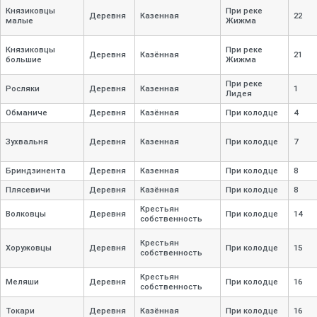
Князиковцы
При реке
Деревня
Казенная
22
малые
Жижма
Князиковцы
При реке
Деревня
Казённая
21
большие
Жижма
При реке
Росляки
Деревня
Казенная
1
Лидея
Обманиче
Деревня
Казённая
При колодце
4
Зухвальня
Деревня
Казенная
При колодце
7
Бриндзинента
Деревня
Казенная
При колодце
8
Плясевичи
Деревня
Казённая
При колодце
8
Крестьян
Волковцы
Деревня
При колодце
14
собственность
Крестьян
Хоружовцы
Деревня
При колодце
15
собственность
Крестьян
Меляши
Деревня
При колодце
16
собственность
Токари
Деревня
Казённая
При колодце
16