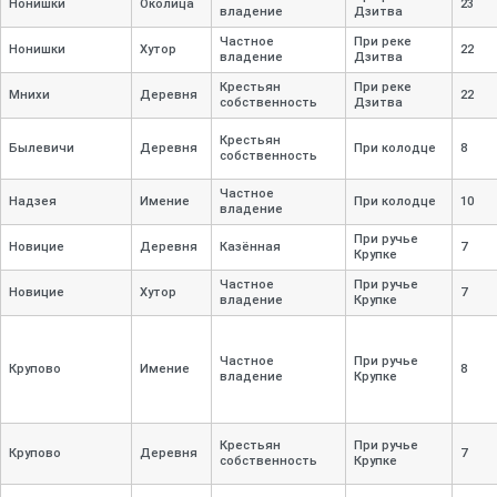
Нонишки
Околица
23
владение
Дзитва
Частное
При реке
Нонишки
Хутор
22
владение
Дзитва
Крестьян
При реке
Мнихи
Деревня
22
собственность
Дзитва
Крестьян
Былевичи
Деревня
При колодце
8
собственность
Частное
Надзея
Имение
При колодце
10
владение
При ручье
Новицие
Деревня
Казённая
7
Крупке
Частное
При ручье
Новицие
Хутор
7
владение
Крупке
Частное
При ручье
Крупово
Имение
8
владение
Крупке
Крестьян
При ручье
Крупово
Деревня
7
собственность
Крупке