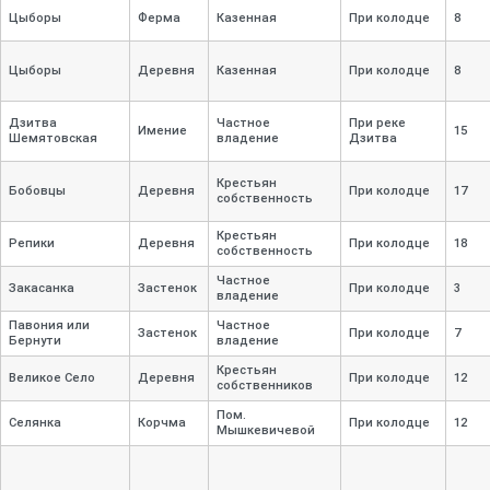
Цыборы
Ферма
Казенная
При колодце
8
Цыборы
Деревня
Казенная
При колодце
8
Дзитва
Частное
При реке
Имение
15
Шемятовская
владение
Дзитва
Крестьян
Бобовцы
Деревня
При колодце
17
собственность
Крестьян
Репики
Деревня
При колодце
18
собственность
Частное
Закасанка
Застенок
При колодце
3
владение
Павония или
Частное
Застенок
При колодце
7
Бернути
владение
Крестьян
Великое Село
Деревня
При колодце
12
собственников
Пом.
Селянка
Корчма
При колодце
12
Мышкевичевой