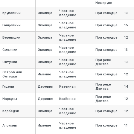
Нешкрупе
Частное
Круповичи
Околица
При колодце
13
владение
Частное
Ганцевичи
Околица
При колодце
15
владение
Частное
Бернышки
Околица
При колодце
12
владение
Частное
Смоляки
Околица
При колодце
13
владение
Частное
При реке
Олтушки
Околица
13
владение
Дзитва
Остров или
Частное
Имение
При колодце
12
Олтушки
владение
При реке
Гудели
Деревня
Казенная
14
Дзитва
При реке
Наркуны
Деревня
Казённая
12
Дзитва
Частное
Кербедзи
Околица
При колодце
12
владение
Частное
Аполинь
Имение
При колодце
11
владение