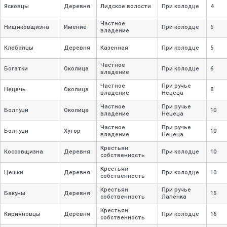
Ясковцы
Деревня
Лидское волости
При колодце
4
Частное
Нищиковщизна
Имение
При колодце
5
владение
Клебанцы
Деревня
Казенная
При колодце
5
Частное
Богатки
Околица
При колодце
6
владение
Частное
При ручье
Нецечь
Околица
8
владение
Нецеца
Частное
При ручье
Болтуци
Околица
10
владение
Нецеца
Частное
При ручье
Болтуци
Хутор
10
владение
Нецеца
Крестьян
Коссовщизна
Деревня
При колодце
10
собственность
Крестьян
Цешки
Деревня
При колодце
10
собственность
Крестьян
При ручье
Бакуны
Деревня
15
собственность
Лапенка
Крестьян
Кирияновцы
Деревня
При колодце
16
собственность