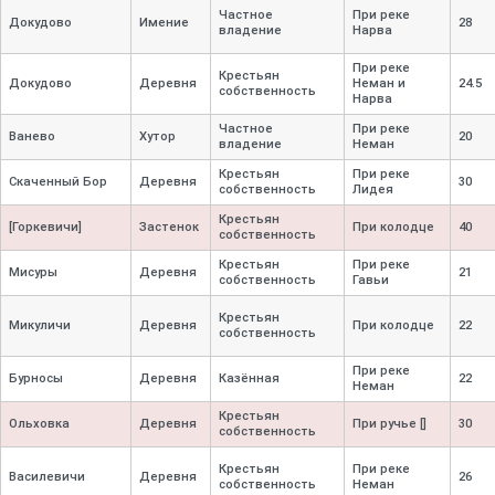
Частное
При реке
Докудово
Имение
28
владение
Нарва
При реке
Крестьян
Докудово
Деревня
Неман и
24.5
собственность
Нарва
Частное
При реке
Ванево
Хутор
20
владение
Неман
Крестьян
При реке
Скаченный Бор
Деревня
30
собственность
Лидея
Крестьян
[Горкевичи]
Застенок
При колодце
40
собственность
Крестьян
При реке
Мисуры
Деревня
21
собственность
Гавьи
Крестьян
Микуличи
Деревня
При колодце
22
собственность
При реке
Бурносы
Деревня
Казённая
22
Неман
Крестьян
Ольховка
Деревня
При ручье []
30
собственность
Крестьян
При реке
Василевичи
Деревня
26
собственность
Неман