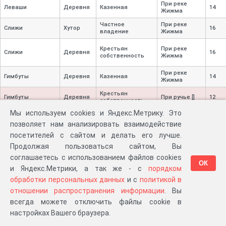
При реке
Леваши
Деревня
Казенная
14
Жижма
Частное
При реке
Слижи
Хутор
16
владение
Жижма
Крестьян
При реке
Слижи
Деревня
16
собственность
Жижма
При реке
Гимбуты
Деревня
Казенная
14
Жижма
Крестьян
Гимбуты
Деревня
При ручье []
12
собственность
Мы используем cookies и Яндекс.Метрику. Это
Частное
При реке
Гимбуты
Имение
12
владение
Жижма
позволяет нам анализировать взаимодействие
посетителей с сайтом и делать его лучше.
Крестьян
Мершицы
Деревня
При колодце
12
собственность
Продолжая пользоваться сайтом, Вы
Крестьян
соглашаетесь с использованием файлов cookies
Юревичи
Деревня
При колодце
10
ОК
собственность
и Яндекс.Метрики, а так же - с
порядком
При
обработки персональных данных
и с
политикой в
Крестьян
Мигуны
Деревня
безъименном
15
собственность
отношении распространения информации
. Вы
ручьей
всегда можете отключить файлы cookie в
При
Крестьян
Грабли
Деревня
безъименном
17
настройках Вашего браузера.
собственность
ручье