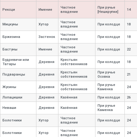
Частное
При ручье
Рексци
Имение
14
владение
[Нешкрупке]
Частное
Мицкуны
Хутор
При колодце
18
владение
Частное
Бржезина
Застенок
При колодце
18
владение
Частное
Бастуны
Имение
При колодце
22
владение
Будревичи или
Крестьян
Деревня
При колодце
18
Татары
собственников
Крестьян
При ручье
Подваранцы
Деревня
21
собственников
Осовка
Крестьян
При ручье
Жусины
Деревня
24
собственников
Каменка
Лопацишки
Деревня
Казённая
При колодце
26
При ручье
Неваши
Деревня
Казённая
24
Каменка
Частное
Болотники
Хутор
При колодце
24
владение
Частное
Болотники
Хутор
При колодце
24
владение