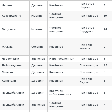
При ручье
Нецечь
Деревня
Казённая
8
Нецеча
Частное
Коссовщизна
Имение
При колодце
10
владение
Частное
При ручье
Бердувка
Имение
14
владение
Бердувка
При реке
Жижма
Селение
Казённое
21
Жижма
Новосиолки
Застенок
Новонаселенный
При колодце
3
Лайковщизна
Деревня
Казённая
При колодце
3.5
Мельки
Деревня
Казенная
При колодце
5
При реке
Копачели
Деревня
Казенная
5
Лидзея
Крестьян
Прыдыбайлики
Деревня
При колодце
5
собственность
Частное
Прыдыбайлики
Застенок
При колодце
4
владение