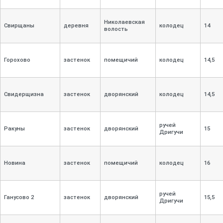
Николаевская
Свирщаны
деревня
колодец
14
волость
Горохово
застенок
помещичий
колодец
14,
5
Свидерщизна
застенок
дворянский
колодец
14,
5
ручей
Ракуны
застенок
дворянский
15
Дригучи
Новина
застенок
помещичий
колодец
16
ручей
Ганусово 2
застенок
дворянский
15,
5
Дригучи