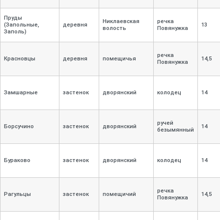
Пруды
Никлаевская
речка
(Запольные,
деревня
13
волость
Повянужка
Заполь)
речка
Красновцы
деревня
помещичья
14,
5
Повянужка
Замшарные
застенок
дворянский
колодец
14
ручей
Борсучино
застенок
дворянский
14
безымянный
Бураково
застенок
дворянский
колодец
14
речка
Рагульцы
застенок
помещичий
14,
5
Повянужка