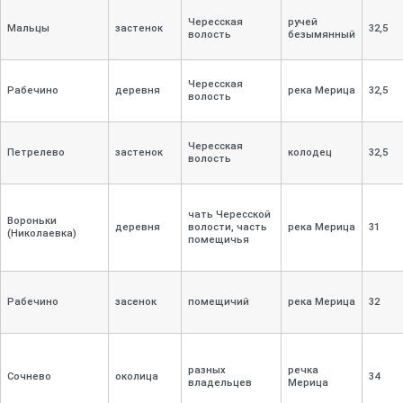
Чересская
ручей
Мальцы
застенок
32,
5
волость
безымянный
Чересская
Рабечино
деревня
река Мерица
32,
5
волость
Чересская
Петрелево
застенок
колодец
32,
5
волость
чать Чересской
Вороньки
деревня
волости, часть
река Мерица
31
(Николаевка)
помещичья
Рабечино
засенок
помещичий
река Мерица
32
разных
речка
Сочнево
околица
34
владельцев
Мерица