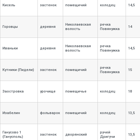
Кисель
застенок
помещичий
колодец
14,
5
Николаевская
речка
Горовцы
деревня
14
волость
Повянужка
Николаевская
речка
Иваньки
деревня
14,
5
волость
Повянужка
речка
Кутники (Пидели)
застенок
помещичий
15
Повянужка
Заостровка
урочище
помещичье
колодец
18
Изабелин
фольварок
помещичий
колодец
13,
5
Ганусово 1
ручей
застенок
дворянский
13,
5
(Ганусполь)
Дригучи