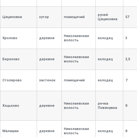
ручей
Цяциновка
хутор
помещичий
57
Цяциновка
Николаевская
Хролово
деревня
колодец
3
волость
Николаевская
Березово
деревня
колодец
3,
5
волость
Столярово
застенок
помещичий
колодец
7
Николаевская
речка
Хоцьково
деревня
8
волость
Повянужка
Николавеская
Малашки
деревня
колодец
8
волость