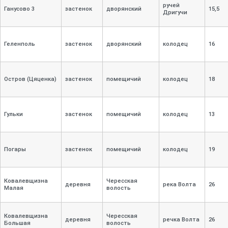
ручей
Ганусово 3
застенок
дворянский
15,
5
Дригучи
Геленполь
застенок
дворянский
колодец
16
Остров (Цяценка)
застенок
помещичий
колодец
18
Гульки
застенок
помещичий
колодец
13
Погары
застенок
помещичий
колодец
19
Ковалевщизна
Чересская
деревня
река Волта
26
Малая
волость
Ковалевщизна
Чересская
деревня
речка Волта
26
Большая
волость