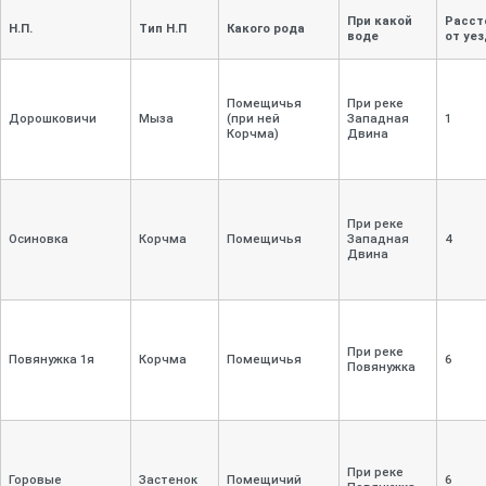
При какой
Расст
Н.П.
Тип Н.П
Какого рода
воде
от уез
Помещичья
При реке
Дорошковичи
Мыза
(при ней
Западная
1
Корчма)
Двина
При реке
Осиновка
Корчма
Помещичья
Западная
4
Двина
При реке
Повянужка 1я
Корчма
Помещичья
6
Повянужка
При реке
Горовые
Застенок
Помещичий
6