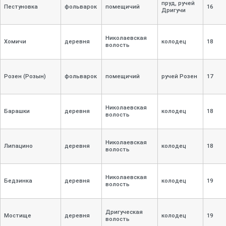
пруд, ручей
Пестуновка
фольварок
помещичий
16
Дригучи
Николаевская
Хомичи
деревня
колодец
18
волость
Розен (Розын)
фольварок
помещичий
ручей Розен
17
Николаевская
Барашки
деревня
колодец
18
волость
Николаевская
Липацино
деревня
колодец
18
волость
Николаевская
Бедзинка
деревня
колодец
19
волость
Дригуческая
Мостище
деревня
колодец
19
волость