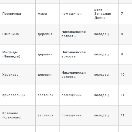
река
Повянужка
мыза
помещичья
Западная
7
Двина
Николаевская
Пякоцино
деревня
колодец
8
волость
Мисунды
Николаевская
деревня
колодец
8
(Липанды)
волость
Николаевская
Хараково
деревня
колодец
10
волость
Кривосельцы
застенок
помещичий
колодец
11
Козаково
застенок
помещичий
колодец
11
(Козюково)