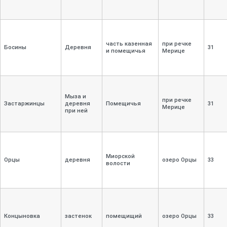
часть казенная
при речке
Босины
Деревня
31
и помещичья
Мерице
Мыза и
при речке
Застаржинцы
деревня
Помещичья
31
Мерице
при ней
Миорской
Орцы
деревня
озеро Орцы
33
волости
Концыновка
застенок
помещищий
озеро Орцы
33