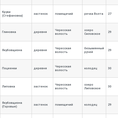
Круки
застенок
помещичий
речка Волта
27
(Стефановка)
Чересская
озеро
Глиновка
деревня
29
волость
Силовское
Чересская
безымянный
Якубовщизна
деревня
29
волость
ручей
Чересская
Поцеенки
деревня
колодец
30
волость
Чересская
озеро
Липовка
застенок
30
волость
Липовское
Якубовщизна
застенок
помещичий
колодец
29
(Горовые)