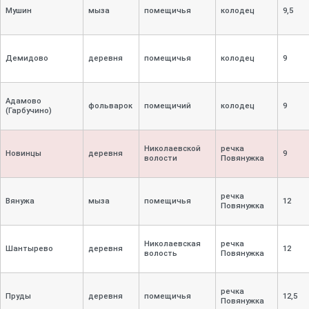
Мушин
мыза
помещичья
колодец
9,
5
Демидово
деревня
помещичья
колодец
9
Адамово
фольварок
помещичий
колодец
9
(Гарбучино)
Николаевской
речка
Новинцы
деревня
9
волости
Повянужка
речка
Вянужа
мыза
помещичья
12
Повянужка
Николаевская
речка
Шантырево
деревня
12
волость
Повянужка
речка
Пруды
деревня
помещичья
12,
5
Повянужка