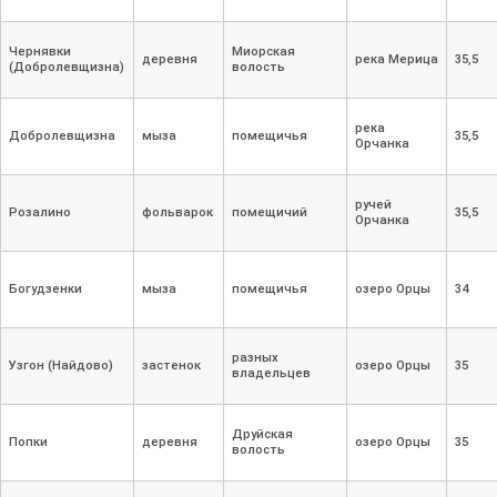
Чернявки
Миорская
деревня
река Мерица
35,
5
(Добролевщизна)
волость
река
Добролевщизна
мыза
помещичья
35,
5
Орчанка
ручей
Розалино
фольварок
помещичий
35,
5
Орчанка
Богудзенки
мыза
помещичья
озеро Орцы
34
разных
Узгон (Найдово)
застенок
озеро Орцы
35
владельцев
Друйская
Попки
деревня
озеро Орцы
35
волость