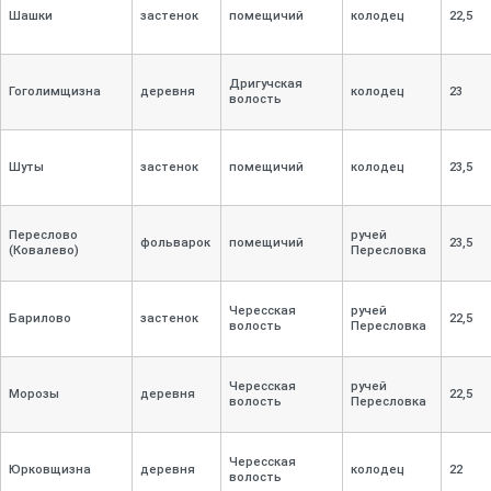
Шашки
застенок
помещичий
колодец
22,
5
Дригучская
Гоголимщизна
деревня
колодец
23
волость
Шуты
застенок
помещичий
колодец
23,
5
Переслово
ручей
фольварок
помещичий
23,
5
(Ковалево)
Пересловка
Чересская
ручей
Барилово
застенок
22,
5
волость
Пересловка
Чересская
ручей
Морозы
деревня
22,
5
волость
Пересловка
Чересская
Юрковщизна
деревня
колодец
22
волость