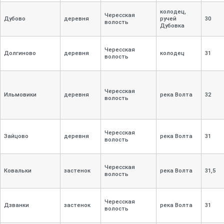
колодец,
Чересская
Дубово
деревня
ручей
30
волость
Дубовка
Чересская
Долгиново
деревня
колодец
31
волость
Чересская
Ильмовики
деревня
река Волта
32
волость
Чересская
Зайцово
деревня
река Волта
31
волость
Чересская
Ковальки
застенок
река Волта
31,
5
волость
Чересская
Дзванки
застенок
река Волта
31
волость