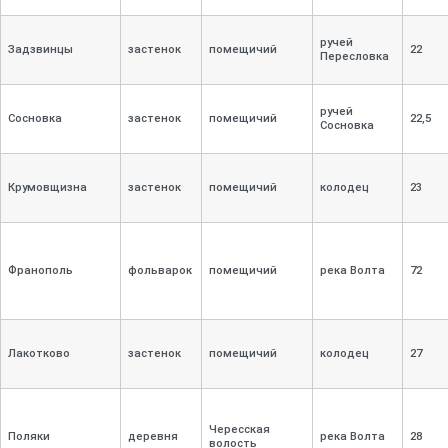
ручей
Задзвинцы
застенок
помещичий
22
Пересловка
ручей
Сосновка
застенок
помещичий
22,
5
Сосновка
Крумовщизна
застенок
помещичий
колодец
23
Франополь
фольварок
помещичий
река Волта
72
Лакотково
застенок
помещичий
колодец
27
Чересская
Поляки
деревня
река Волта
28
волость