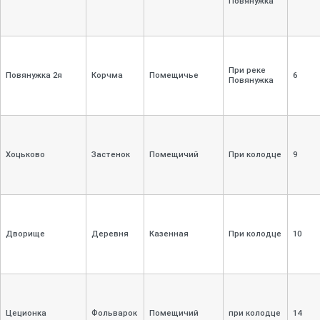
Повянужка
При реке
Повянужка 2я
Корчма
Помещичье
6
Повянужка
Хоцьково
Застенок
Помещичий
При колодце
9
Дворище
Деревня
Казенная
При колодце
10
Цеционка
Фольварок
Помещичий
при колодце
14