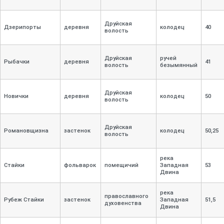
Друйская
Дзерипорты
деревня
колодец
40
волость
Друйская
ручей
Рыбачки
деревня
41
волость
безымянный
Друйская
Новички
деревня
колодец
50
волость
Друйская
Романовщизна
застенок
колодец
50,
25
волость
река
Стайки
фольварок
помещичий
Западная
53
Двина
река
православного
Рубеж Стайки
застенок
Западная
51,
5
духовенства
Двина