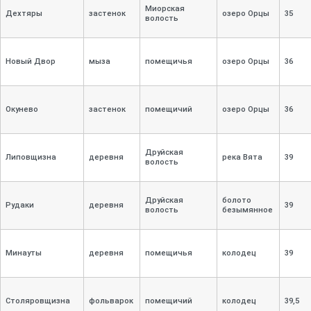
Миорская
Дехтяры
застенок
озеро Орцы
35
волость
Новый Двор
мыза
помещичья
озеро Орцы
36
Окунево
застенок
помещичий
озеро Орцы
36
Друйская
Липовщизна
деревня
река Вята
39
волость
Друйская
болото
Рудаки
деревня
39
волость
безымянное
Минауты
деревня
помещичья
колодец
39
Столяровщизна
фольварок
помещичий
колодец
39,
5