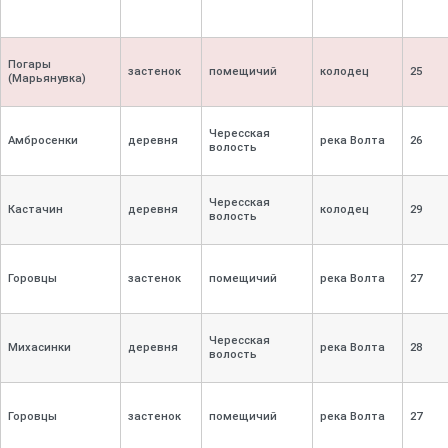
Погары
застенок
помещичий
колодец
25
(Марьянувка)
Чересская
Амбросенки
деревня
река Волта
26
волость
Чересская
Кастачин
деревня
колодец
29
волость
Горовцы
застенок
помещичий
река Волта
27
Чересская
Михасинки
деревня
река Волта
28
волость
Горовцы
застенок
помещичий
река Волта
27