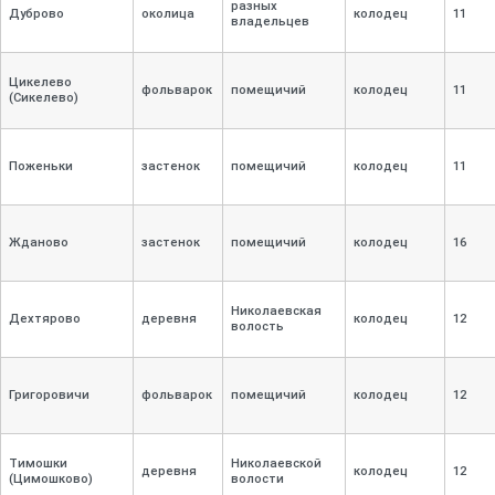
разных
Дуброво
околица
колодец
11
владельцев
Цикелево
фольварок
помещичий
колодец
11
(Сикелево)
Поженьки
застенок
помещичий
колодец
11
Жданово
застенок
помещичий
колодец
16
Николаевская
Дехтярово
деревня
колодец
12
волость
Григоровичи
фольварок
помещичий
колодец
12
Тимошки
Николаевской
деревня
колодец
12
(Цимошково)
волости