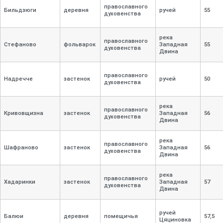
православного
Бильдзюги
деревня
ручей
55
духовенства
река
православного
Стефаново
фольварок
Западная
55
духовенства
Двина
православного
Надречче
застенок
ручей
50
духовенства
река
православного
Кривовщизна
застенок
Западная
56
духовенства
Двина
река
православного
Шафраново
застенок
Западная
56
духовенства
Двина
река
православного
Хадаринки
застенок
Западная
57
духовенства
Двина
ручей
Балюи
деревня
помещичья
57,
5
Цяциновка