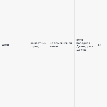
река
заштатный
на помещичьей
Западная
Друя
53
город
земле
Двина, река
Друйка