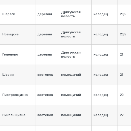
Дригучская
Шараги
деревня
колодец
20,
5
волость
Дригучская
Новицкие
деревня
колодец
20,
5
волость
Дригучская
Геленово
деревня
колодец
21
волость
Шерия
застенок
помещичий
колодец
21
Пиотровщизна
застенок
помещичий
колодец
20
Никольщизна
застенок
помещичий
колодец
22