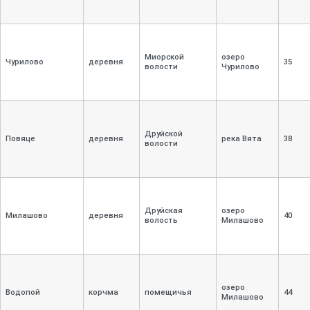
Миорской
озеро
Чурилово
деревня
35
волости
Чурилово
Друйской
Повяце
деревня
река Вята
38
волости
Друйская
озеро
Милашово
деревня
40
волость
Милашово
озеро
Водопой
корчма
помещичья
44
Милашово