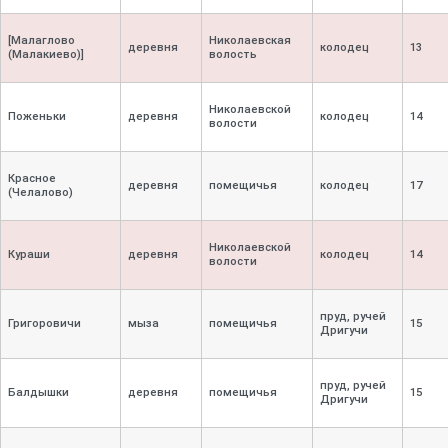
[Малаглово
Николаевская
деревня
колодец
13
(Малакиево)]
волость
Николаевской
Поженьки
деревня
колодец
14
волости
Красное
деревня
помещичья
колодец
17
(Челалово)
Николаевской
Кураши
деревня
колодец
14
волости
пруд, ручей
Григоровичи
мыза
помещичья
15
Дригучи
пруд, ручей
Балдышки
деревня
помещичья
15
Дригучи