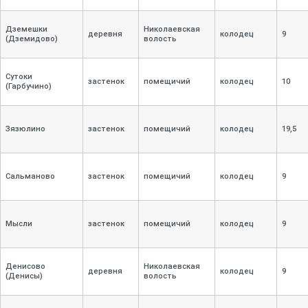
Дземешки
Николаевская
деревня
колодец
9
(Дземидово)
волость
Сутоки
застенок
помещичий
колодец
10
(Гарбучино)
Зязюлино
застенок
помещичий
колодец
19,
5
Сальманово
застенок
помещичий
колодец
9
Мысли
застенок
помещичий
колодец
9
Денисово
Николаевская
деревня
колодец
9
(Денисы)
волость