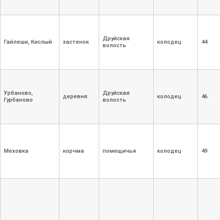
Друйская
Гайлеши, Кислый
застенок
колодец
44
волость
Урбаново,
Друйская
деревня
колодец
46
Гурбаново
волость
Меховка
корчма
помещичья
колодец
49