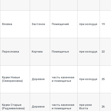
Яловка
Застенок
Помещичий
при колодце
19
Пересловка
Корчма
Помещичья
при колодце
22
Круки Новые
часть казенная
Деревня
при колодце
25
(Севериновка)
и помещичья
Круки Старые
часть казенная
при реке
Деревня
26
(Радзивиловка)
и помещичья
Волта