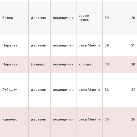
озеро
Велец
деревня
помещичья
39
20
Велец
Поречье
деревня
помещичья
река Мнюта
39
21
Поречье
[сельцо]
помещичье
колодец
30
20
Рубашки
деревня
помещичья
река Мнюта
36
24
Кушлево
деревня
помещичья
река Мнюта
35
25