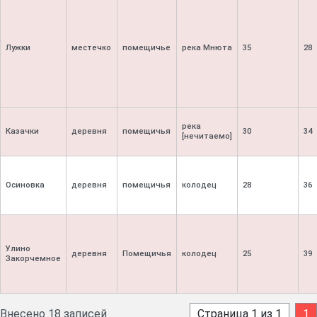
Лужки
местечко
помещичье
река Мнюта
35
28
река
Казачки
деревня
помещичья
30
34
[нечитаемо]
Осиновка
деревня
помещичья
колодец
28
36
Улино
деревня
Помещичья
колодец
25
39
Закорчемное
Внесено 18 записей
Страница 1 из 1
1