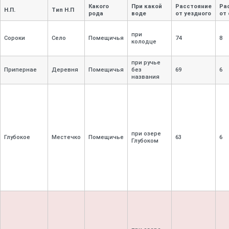
Какого
При какой
Расстояние
Ра
Н.П.
Тип Н.П
рода
воде
от уездного
от
при
Сороки
Село
Помещичья
74
8
колодце
при ручье
Припернае
Деревня
Помещичья
без
69
6
названия
при озере
Глубокое
Местечко
Помещичье
63
6
Глубоком