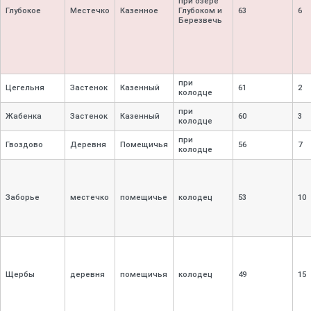
при озере
Глубокое
Местечко
Казенное
Глубоком и
63
6
Березвечь
при
Цегельня
Застенок
Казенный
61
2
колодце
при
Жабенка
Застенок
Казенный
60
3
колодце
при
Гвоздово
Деревня
Помещичья
56
7
колодце
Заборье
местечко
помещичье
колодец
53
10
Щербы
деревня
помещичья
колодец
49
15