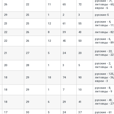
русские - 71,
26
22
11
65
72
литовцы - 60
евреи - 6
29
25
1
2
3
русские-
5
русские - 4,
23
25
12
61
55
литовцы - 11
22
26
8
39
43
литовцы - 82
русские - 6,
22
26
12
45
50
литовцы - 89
русские - 22,
21
27
5
24
20
литовцы - 22
русские - 2,
20
28
1
3
5
литовцы - 6
русские - 125,
18
29
18
74
90
литовцы - 36
евреи - 3
русские - 8,
18
29
1
7
10
литовцы - 9
русские - 43,
18
29
6
29
41
литовцы - 27
17
30
5
24
37
русские - 61