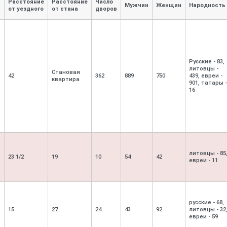
Расстояние
Расстояние
Число
Мужчин
Женщин
Народность
от уездного
от стана
дворов
Русские - 83,
литовцы -
Становая
42
362
889
750
439, евреи -
квартира
901, татары -
16
литовцы - 85
23 1/2
19
10
54
42
евреи - 11
русские - 68,
15
27
24
43
92
литовцы - 32
евреи - 59