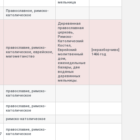
мельница
Православное, римско-
католическое
Деревянная
православная
церковь,
Римско-
Католический
Костел,
православие, римско-
Еврейский
[неразборчиво]
католическое, еврейское,
молитвенный
1466 год
магометанство
дом,
еженедельные
базары, две
водяных
деревянных
мельницы.
православие, римско-
католическое
православие, римско-
католическое
римско-
католическое
православие, римско-
7
католическое