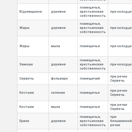
помещичья,
Юдзевщизна
деревня
крестьянская
при колодце
собственность
помещичья,
Жары
деревня
крестьянская
при колодце
собственность
Жары
мыза
помещичья
при колодце
помещичья,
Замоше
деревня
крестьянская
при колодце
собственность
при речке
Сервечь
фольварк
помещичий
Сервечь
при речке
Костыки
селение
помещичье
Сервечь
при речке
Костыки
мыза
помещичья
Сервечь
помещичья,
при
Ерихи
деревня
крестьянская
безымянной
собственность
речке