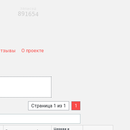
записей
891654
Отзывы
О проекте
Страница 1 из 1
1
Церкви и