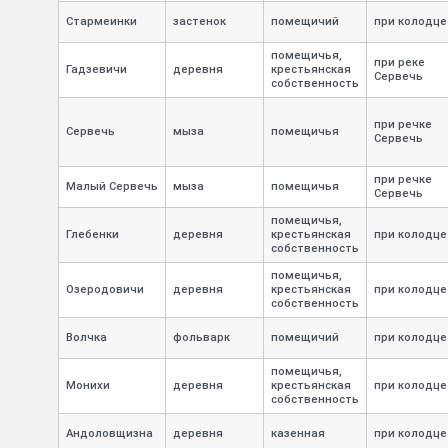
Стармеинки
застенок
помещичий
при колодце
помещичья,
при реке
Гадзевичи
деревня
крестьянская
Сервечь
собственность
при речке
Сервечь
мыза
помещичья
Сервечь
при речке
Малый Сервечь
мыза
помещичья
Сервечь
помещичья,
Глебенки
деревня
крестьянская
при колодце
собственность
помещичья,
Озеродовичи
деревня
крестьянская
при колодце
собственность
Волчка
фольварк
помещичий
при колодце
помещичья,
Монихи
деревня
крестьянская
при колодце
собственность
Андоловщизна
деревня
казенная
при колодце