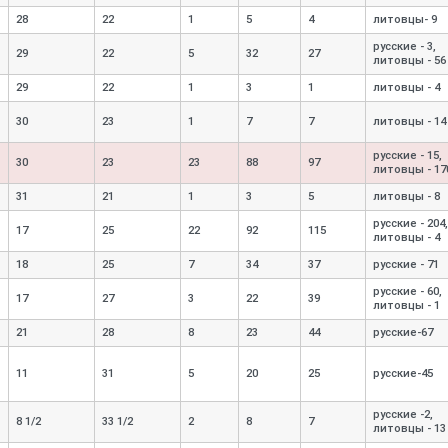
28
22
1
5
4
литовцы- 9
русские - 3,
29
22
5
32
27
литовцы - 56
29
22
1
3
1
литовцы - 4
30
23
1
7
7
литовцы - 14
русские - 15,
30
23
23
88
97
литовцы - 17
31
21
1
3
5
литовцы - 8
русские - 204,
17
25
22
92
115
литовцы - 4
18
25
7
34
37
русские - 71
русские - 60,
17
27
3
22
39
литовцы - 1
21
28
8
23
44
русские-
67
11
31
5
20
25
русские-
45
русские -2,
8 1/2
33 1/2
2
8
7
литовцы - 13