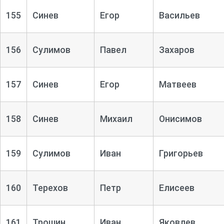
155
Синев
Егор
Васильев
156
Сулимов
Павел
Захаров
157
Синев
Егор
Матвеев
158
Синев
Михаил
Онисимов
159
Сулимов
Иван
Григорьев
160
Терехов
Петр
Елисеев
161
Трошин
Иван
Яковлев