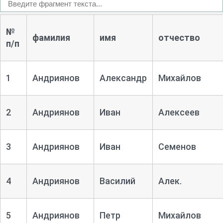
№
фамилия
имя
отчество
п/п
1
Андриянов
Александр
Михайлов
2
Андриянов
Иван
Алексеев
3
Андриянов
Иван
Семенов
4
Андриянов
Василий
Алек.
5
Андриянов
Петр
Михайлов