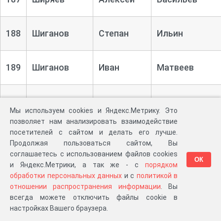
188
Шиганов
Степан
Ильин
189
Шиганов
Иван
Матвеев
190
Шиганов
Василий
Иванов
Мы используем cookies и Яндекс.Метрику. Это
позволяет нам анализировать взаимодействие
посетителей с сайтом и делать его лучше.
191
Шмелев
Василий
Федоров
Продолжая пользоваться сайтом, Вы
соглашаетесь с использованием файлов cookies
ОК
и Яндекс.Метрики, а так же - с
порядком
192
Шитов
Иван
Васильев
обработки персональных данных
и с
политикой в
отношении распространения информации
. Вы
всегда можете отключить файлы cookie в
193
Шитов
Прохор
Васильев
настройках Вашего браузера.