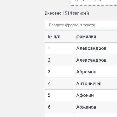
Внесено 1514 записей
№ п/п
фамилия
1
Александров
2
Александров
3
Абрамов
4
Антонычев
5
Афонин
6
Аржанов