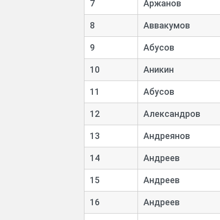
7
Аржанов
8
Аввакумов
9
Абусов
10
Аникин
11
Абусов
12
Александров
13
Андреянов
14
Андреев
15
Андреев
16
Андреев