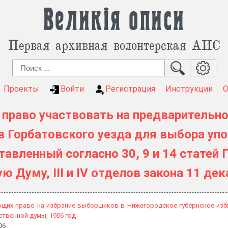
Великія описи
Первая архивная волонтерская АИС
Проекты
Войти
Регистрация
Инструкции
 право участвовать на предварительн
Горбатовского уезда для выбора уп
авленный согласно 30, 9 и 14 статей
ю Думу, III и IV отделов закона 11 де
ющих право на избрание выборщиков в Нижегородское губернское изб
ственной думы, 1906 год
06