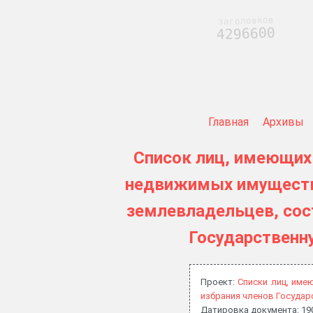
заголовков
4296600
Главная
Архивы
Список лиц, имеющих
недвижимых имуществ 
землевладельцев, сост
Государственну
Проект:
Списки лиц, име
избрания членов Государ
Датировка документа: 19