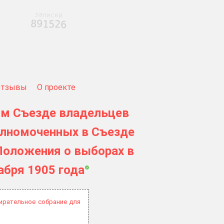
записей
891526
Отзывы
О проекте
ом Съезде владельцев
олномоченных в Съезде
 Положения о выборах в
кабря 1905 года
ирательное собрание для