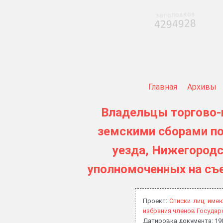
заголовков
4294928
Главная
Архивы
Владельцы торгово-
земскими сборами по
уезда, Нижегородс
уполномоченных на съ
Проект:
Списки лиц, име
избрания членов Государ
Датировка документа: 19