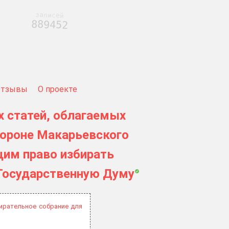
записей
889452
Отзывы
О проекте
 статей, облагаемых
тороне Макарьевского
щим право избирать
 Государственную Думу
ирательное собрание для