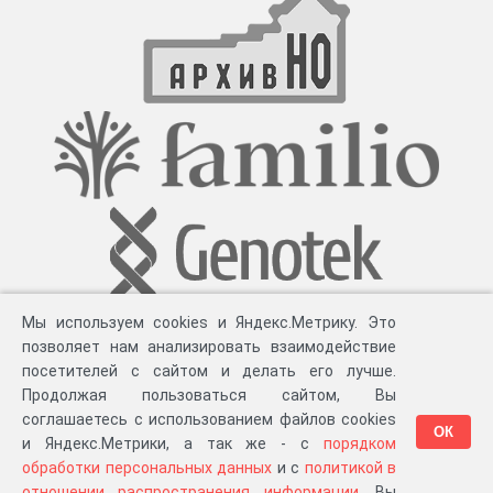
Мы используем cookies и Яндекс.Метрику. Это
позволяет нам анализировать взаимодействие
посетителей с сайтом и делать его лучше.
Продолжая пользоваться сайтом, Вы
соглашаетесь с использованием файлов cookies
ОК
и Яндекс.Метрики, а так же - с
порядком
обработки персональных данных
и с
политикой в
Разработка компании «
Великіе предки
», 2023-2026 гг.
Блог
.
Суть проекта
.
отношении распространения информации
. Вы