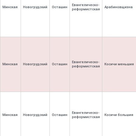
Евангелическо-
Минская
Новогрудский
Осташин
Арабиновщизна
реформистская
Евангелическо-
Минская
Новогрудский
Осташин
Косичи меньшия
реформистская
Евангелическо-
Минская
Новогрудский
Осташин
Косичи большия
реформистская