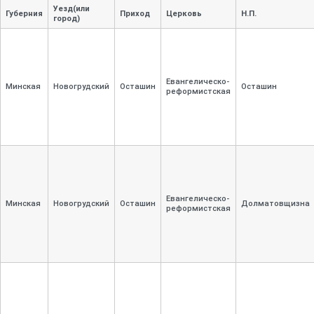
Уезд(или
Губерния
Приход
Церковь
Н.П.
город)
Евангелическо-
Минская
Новогрудский
Осташин
Осташин
реформистская
Евангелическо-
Минская
Новогрудский
Осташин
Долматовщизна
реформистская