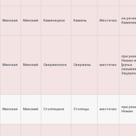
на речк
Минская
Минский
Каменецкое
Камень
Местечко
Каменк
при рек
Неман и
Минская
Минский
Сверженское
Свержень
местечко
[ручье
называ
Зацерко
при рек
Минская
Минский
Столпецкое
Столпцы
местечко
Неман