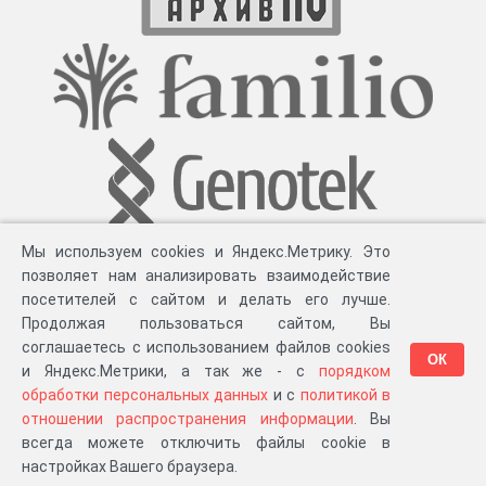
Мы используем cookies и Яндекс.Метрику. Это
позволяет нам анализировать взаимодействие
посетителей с сайтом и делать его лучше.
Продолжая пользоваться сайтом, Вы
соглашаетесь с использованием файлов cookies
ОК
и Яндекс.Метрики, а так же - с
порядком
обработки персональных данных
и с
политикой в
Разработка компании «
Великіе предки
», 2023-2026 гг.
Блог
.
Суть проекта
.
отношении распространения информации
. Вы
Персональные данные
.
Распространение информации
.
ЧаВО
.
Сборка 111.35
всегда можете отключить файлы cookie в
в «Мои документы»
настройках Вашего браузера.
…или в один из ваших проектов: