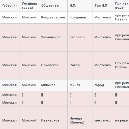
Уезд(или
При как
Губерния
Общество
Н.П.
Тип Н.П
город)
воде
при руч
Минская
Минский
Койдановское
Койданов
Местечко
Нетечи
при реч
Минская
Минский
Заславское
Заславль
Местечко
Свислоч
При рек
Минская
Минский
Раковское
Раков
Местечко
Ислочь
при рек
Минская
Минский
Минское
Минск
город
Свислоч
Минская
[]
[]
[]
[]
[]
Минская
[]
[]
[]
[]
[]
Ивенца
Минская
Минский
Ивенецкое
местечко
на реке
(Ивенец)