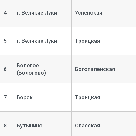
4
г. Великие Луки
Успенская
5
г. Великие Луки
Троицкая
Бологое
6
Богоявленская
(Бологово)
7
Борок
Троицкая
8
Бутынино
Спасская