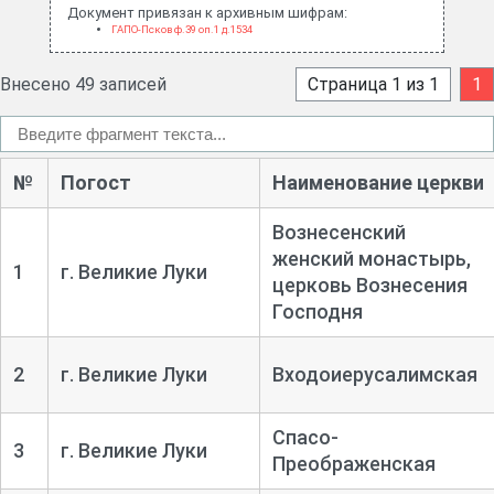
Документ привязан к архивным шифрам:
ГАПО-Псков ф.39 оп.1 д.1534
Внесено 49 записей
Страница 1 из 1
1
№
Погост
Наименование церкви
Вознесенский
женский монастырь,
1
г. Великие Луки
церковь Вознесения
Господня
2
г. Великие Луки
Входоиерусалимская
Спасо-
3
г. Великие Луки
Преображенская