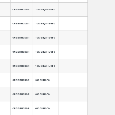
славянская
помещичьего
славянская
помещичьего
славянская
помещичьего
славянская
помещичьего
славянская
помещичьего
славянская
казенного
славянская
казенного
славянская
казенного