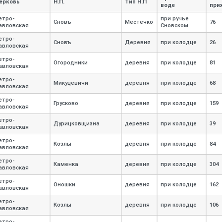
ерковь
Н.П.
Тип Н.П
воде
при
етро-
при ручье
Сновъ
Местечко
76
авловская
Сновском
етро-
Сновъ
Деревня
при колодце
26
авловская
етро-
Огородники
деревня
при колодце
81
авловская
етро-
Микуцевичи
деревня
при колодце
68
авловская
етро-
Грусково
деревня
при колодце
159
авловская
етро-
Дурицковщизна
деревня
при колодце
39
авловская
етро-
Козлы
деревня
при колодце
84
авловская
етро-
Каменка
деревня
при колодце
304
авловская
етро-
Оношки
деревня
при колодце
162
авловская
етро-
Козлы
деревня
при колодце
106
авловская
етро-