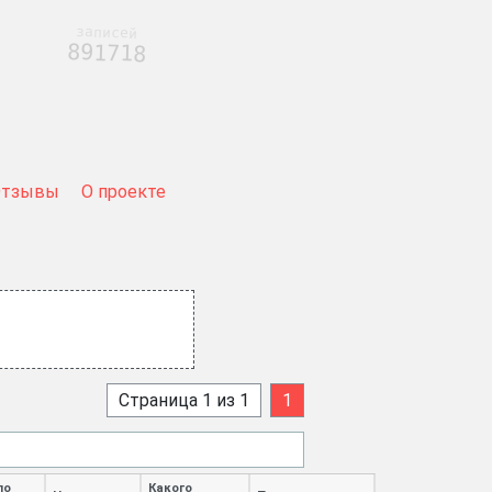
записей
891718
Отзывы
О проекте
Страница 1 из 1
1
ло
Какого