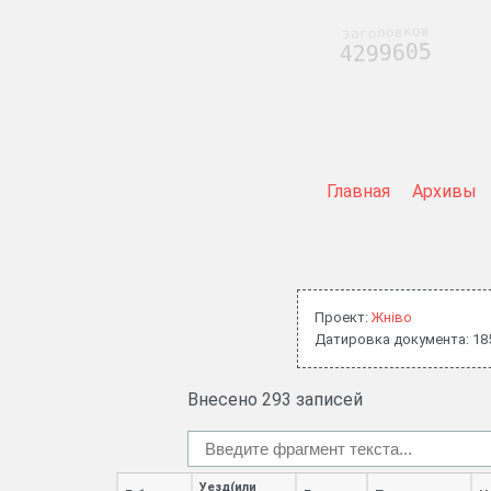
заголовков
4299605
Главная
Архивы
Проект:
Жнiво
Датировка документа: 18
Внесено 293 записей
Уезд(или