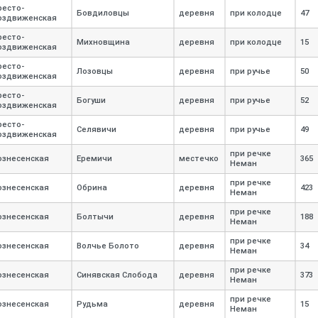
ресто-
Бовдиловцы
деревня
при колодце
47
оздвиженская
ресто-
Михновщина
деревня
при колодце
15
оздвиженская
ресто-
Лозовцы
деревня
при ручье
50
оздвиженская
ресто-
Богуши
деревня
при ручье
52
оздвиженская
ресто-
Селявичи
деревня
при ручье
49
оздвиженская
при речке
ознесенская
Еремичи
местечко
365
Неман
при речке
ознесенская
Обрина
деревня
423
Неман
при речке
ознесенская
Болтычи
деревня
188
Неман
при речке
ознесенская
Волчье Болото
деревня
34
Неман
при речке
ознесенская
Синявская Слобода
деревня
373
Неман
при речке
ознесенская
Рудьма
деревня
15
Неман