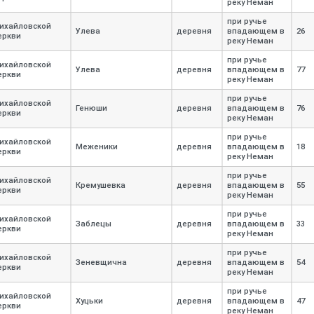
реку Неман
при ручье
ихайловской
Улева
деревня
впадающем в
26
еркви
реку Неман
при ручье
ихайловской
Улева
деревня
впадающем в
77
еркви
реку Неман
при ручье
ихайловской
Генюши
деревня
впадающем в
76
еркви
реку Неман
при ручье
ихайловской
Меженики
деревня
впадающем в
18
еркви
реку Неман
при ручье
ихайловской
Кремушевка
деревня
впадающем в
55
еркви
реку Неман
при ручье
ихайловской
Заблецы
деревня
впадающем в
33
еркви
реку Неман
при ручье
ихайловской
Зеневщична
деревня
впадающем в
54
еркви
реку Неман
при ручье
ихайловской
Хуцьки
деревня
впадающем в
47
еркви
реку Неман