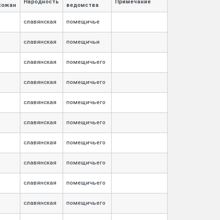
Народность
Примечание
хожан
ведомства
славянская
помещичье
славянская
помещичьи
славянская
помещичьего
славянская
помещичьего
славянская
помещичьего
славянская
помещичьего
славянская
помещичьего
славянская
помещичьего
славянская
помещичьего
славянская
помещичьего