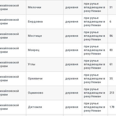
при ручье
ихайловской
Мелочки
деревня
впадающем в
31
еркви
реку Неман
при ручье
ихайловской
Бердовка
деревня
впадающем в
6
еркви
реку Неман
при ручье
ихайловской
Мостище
деревня
впадающем в
86
еркви
реку Неман
при ручье
ихайловской
Мокрец
деревня
впадающем в
83
еркви
реку Неман
при ручье
ихайловской
Углы
деревня
впадающем в
61
еркви
реку Неман
при ручье
ихайловской
Оркевичи
деревня
впадающем в
35
еркви
реку Неман
при ручье
ихайловской
Оцминово
деревня
впадающем в
213
еркви
реку Неман
при ручье
ихайловской
Дятомля
деревня
впадающем в
178
еркви
реку Неман