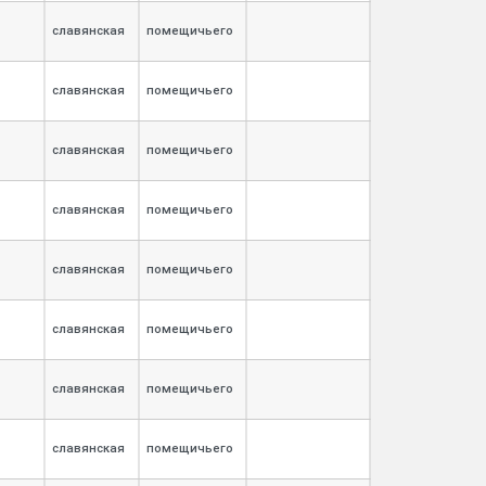
славянская
помещичьего
славянская
помещичьего
славянская
помещичьего
славянская
помещичьего
славянская
помещичьего
славянская
помещичьего
славянская
помещичьего
славянская
помещичьего