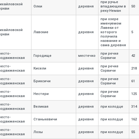
при ручье
ихайловской
Олки
деревня
впадающем в
50
еркви
реку Неман
при озере
именуемом
Лавеки от
ихайловской
Лавские
деревня
которого
5
еркви
получила
название и
сама деревня
ресто-
при речке
Городище
местечко
42
оздвиженская
Сорвичи
ресто-
при речке
Кисели
деревня
218
оздвиженская
Сорвичи
ресто-
при речке
Бриксичи
деревня
61
оздвиженская
Сорвичи
ресто-
при речке
Нестери
деревня
125
оздвиженская
Сорвичи
ресто-
Великая
деревня
при колодце
314
оздвиженская
ресто-
Станькевичи
деревня
при колодце
162
оздвиженская
ресто-
Лозы
деревня
при колодце
55
оздвиженская