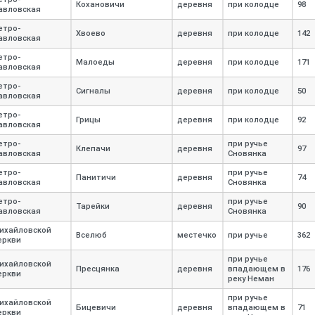
Кохановичи
деревня
при колодце
98
авловская
етро-
Хвоево
деревня
при колодце
142
авловская
етро-
Малоеды
деревня
при колодце
171
авловская
етро-
Сигналы
деревня
при колодце
50
авловская
етро-
Грицы
деревня
при колодце
92
авловская
етро-
при ручье
Клепачи
деревня
97
авловская
Сновянка
етро-
при ручье
Панитичи
деревня
74
авловская
Сновянка
етро-
при ручье
Тарейки
деревня
90
авловская
Сновянка
ихайловской
Вселюб
местечко
при ручье
362
еркви
при ручье
ихайловской
Пресцянка
деревня
впадающем в
176
еркви
реку Неман
при ручье
ихайловской
Бицевичи
деревня
впадающем в
71
еркви