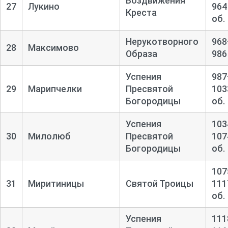
Воздвижения
27
Лукино
964
Креста
об.
Нерукотворного
968
28
Максимово
Образа
986
Успения
987
29
Марипчелки
Пресвятой
103
Богородицы
об.
Успения
103
30
Милолюб
Пресвятой
107
Богородицы
об.
107
31
Миритиницы
Святой Троицы
111
об.
Успения
111