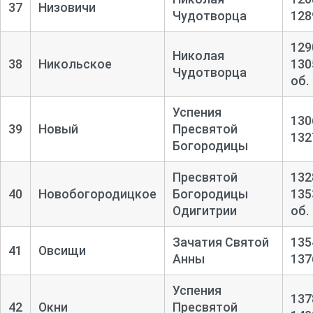
37
Низовичи
Чудотворца
128
129
Николая
38
Никольское
130
Чудотворца
об.
Успения
130
39
Новый
Пресвятой
132
Богородицы
Пресвятой
132
40
Новобогородицкое
Богородицы
135
Одигитрии
об.
Зачатия Святой
135
41
Овсищи
Анны
137
Успения
137
42
Окни
Пресвятой