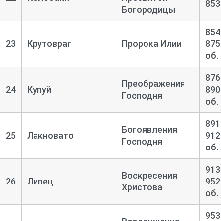
853
Богородицы
854
23
Крутовраг
Пророка Илии
875
об.
876
Преображения
24
Купуй
890
Господня
об.
891
Богоявления
25
Лакновато
912
Господня
об.
913
Воскресения
26
Липец
952
Христова
об.
953