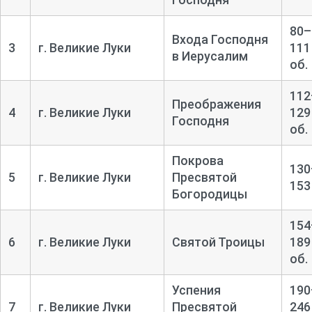
80–
Входа Господня
3
г. Великие Луки
111
в Иерусалим
об.
112
Преображения
4
г. Великие Луки
129
Господня
об.
Покрова
130
5
г. Великие Луки
Пресвятой
153
Богородицы
154
6
г. Великие Луки
Святой Троицы
189
об.
Успения
190
7
г. Великие Луки
Пресвятой
246