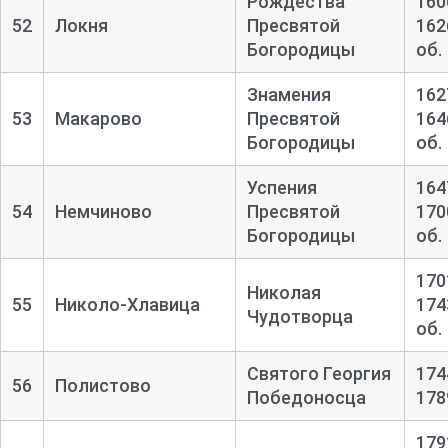
Рождества
160
52
Локня
Пресвятой
162
Богородицы
об.
Знамения
162
53
Макарово
Пресвятой
164
Богородицы
об.
Успения
164
54
Немчиново
Пресвятой
170
Богородицы
об.
170
Николая
55
Николо-
Хлавица
174
Чудотворца
об.
Святого Георгия
174
56
Полистово
Победоносца
178
179