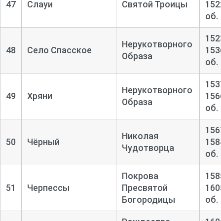
47
Слауи
Святой Троицы
152
об.
152
Нерукотворного
48
Село Спасское
153
Образа
об.
153
Нерукотворного
49
Хряни
156
Образа
об.
156
Николая
50
Чёрный
158
Чудотворца
об.
Покрова
158
51
Черпессы
Пресвятой
160
Богородицы
об.