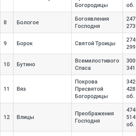
Богородицы
об.
Богоявления
247
8
Бологое
Господня
273
274
9
Борок
Святой Троицы
299
Всемилостивого
300
10
Бутино
Спаса
341
Покрова
342
11
Вяз
Пресвятой
428
Богородицы
об.
474
Преображения
12
Влицы
514
Господня
об.