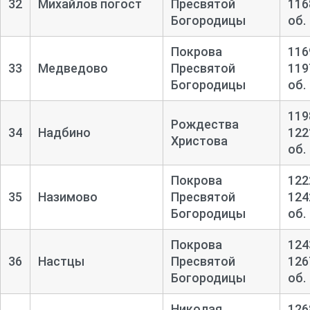
32
Михайлов погост
Пресвятой
116
Богородицы
об.
Покрова
116
33
Медведово
Пресвятой
119
Богородицы
об.
119
Рождества
34
Надбино
122
Христова
об.
Покрова
122
35
Назимово
Пресвятой
124
Богородицы
об.
Покрова
124
36
Настцы
Пресвятой
126
Богородицы
об.
Николая
126