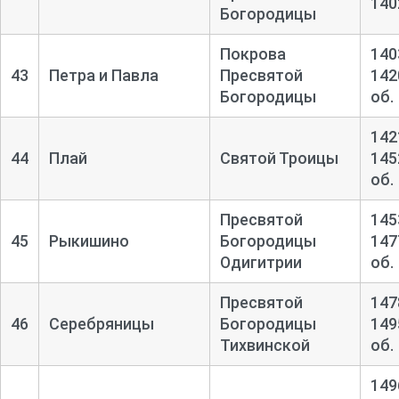
140
Богородицы
Покрова
140
43
Петра и Павла
Пресвятой
142
Богородицы
об.
142
44
Плай
Святой Троицы
145
об.
Пресвятой
145
45
Рыкишино
Богородицы
147
Одигитрии
об.
Пресвятой
147
46
Серебряницы
Богородицы
149
Тихвинской
об.
149