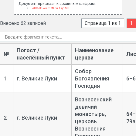
Документ привязан к архивным шифрам:
ГАПО-Псков ф.39 оп.1 д.1510
Внесено 62 записей
Страница 1 из 1
1
Погост /
Наименование
№
Ли
населённый пункт
церкви
Собор
1
г. Великие Луки
Богоявления
6–6
Господня
Вознесенский
девичий
монастырь,
64–
2
г. Великие Луки
церковь
79а
Вознесения
Господня