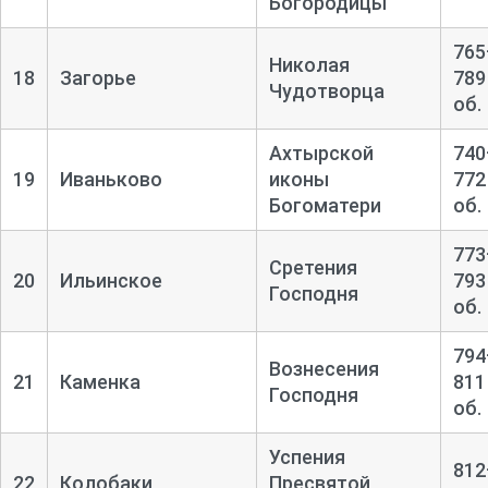
Богородицы
765
Николая
18
Загорье
789
Чудотворца
об.
Ахтырской
740
19
Иваньково
иконы
772
Богоматери
об.
773
Сретения
20
Ильинское
793
Господня
об.
794
Вознесения
21
Каменка
811
Господня
об.
Успения
812
22
Колобаки
Пресвятой