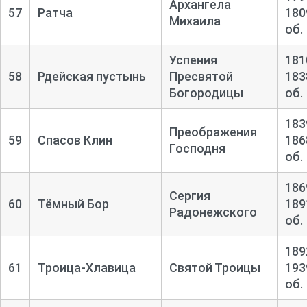
Архангела
57
Ратча
180
Михаила
об.
Успения
181
58
Рдейская пустынь
Пресвятой
183
Богородицы
об.
183
Преображения
59
Спасов Клин
186
Господня
об.
186
Сергия
60
Тёмный Бор
189
Радонежского
об.
189
61
Троица-
Хлавица
Святой Троицы
193
об.