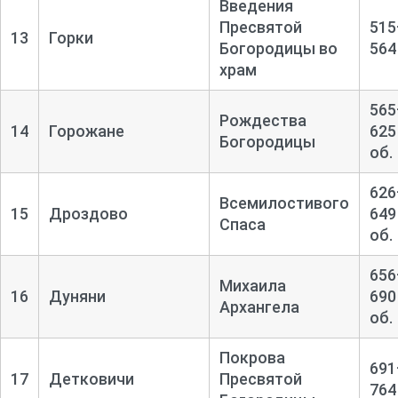
Введения
Пресвятой
515
13
Горки
Богородицы во
564
храм
565
Рождества
14
Горожане
625
Богородицы
об.
626
Всемилостивого
15
Дроздово
649
Спаса
об.
656
Михаила
16
Дуняни
690
Архангела
об.
Покрова
691
17
Детковичи
Пресвятой
764