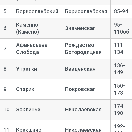
5
Борисоглебский
Борисоглебская
85-
94
Каменно
95-
6
Знаменская
(Камено)
110об
Афанасьева
Рождество-
111-
7
Слобода
Богородицкая
134
136-
8
Утретки
Введенская
149
150-
9
Старик
Покровская
173
174-
10
Заклинье
Николаевская
190
192-
11
Крекшино
Николаевская