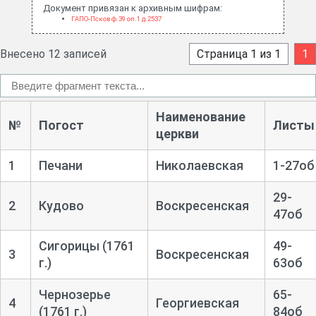
Документ привязан к архивным шифрам:
ГАПО-Псков ф.39 оп.1 д.2537
Внесено 12 записей
Страница 1 из 1
1
Наименование
№
Погост
Листы
церкви
1
Печани
Николаевская
1-
27об
29-
2
Кудово
Воскресенская
47об
Сигорицы (1761
49-
3
Воскресенская
г.)
63об
Чернозерье
65-
4
Георгиевская
(1761 г.)
84об