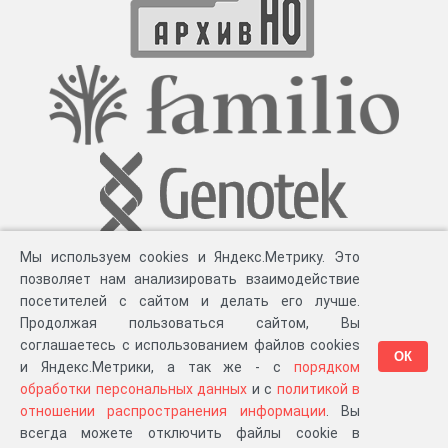
Мы используем cookies и Яндекс.Метрику. Это
позволяет нам анализировать взаимодействие
посетителей с сайтом и делать его лучше.
Продолжая пользоваться сайтом, Вы
соглашаетесь с использованием файлов cookies
ОК
и Яндекс.Метрики, а так же - с
порядком
обработки персональных данных
и с
политикой в
Разработка компании «
Великіе предки
», 2023-2026 гг.
Блог
.
Суть проекта
.
отношении распространения информации
. Вы
Персональные данные
.
Распространение информации
.
ЧаВО
.
Сборка 111.35
всегда можете отключить файлы cookie в
в «Мои документы»