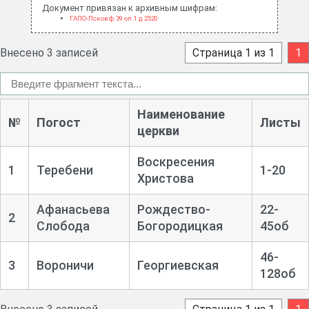
Документ привязан к архивным шифрам:
ГАПО-Псков ф.39 оп.1 д.2520
Внесено 3 записей
Страница 1 из 1
1
Наименование
№
Погост
Листы
церкви
Воскресения
1
Теребени
1-
20
Христова
Афанасьева
Рождество-
22-
2
Слобода
Богородицкая
45об
46-
3
Вороничи
Георгиевская
128об