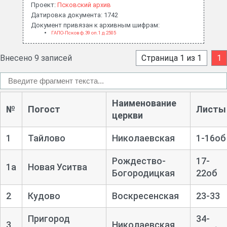
Проект:
Псковский архив
Датировка документа: 1742
Документ привязан к архивным шифрам:
ГАПО-Псков ф.39 оп.1 д.2505
Внесено 9 записей
Страница 1 из 1
1
Наименование
№
Погост
Листы
церкви
1
Тайлово
Николаевская
1-
16об
Рождество-
17-
1а
Новая Уситва
Богородицкая
22об
2
Кудово
Воскресенская
23-
33
Пригород
34-
3
Николаевская