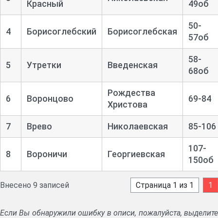
Красный
49об
50-
4
Борисоглебский
Борисоглебская
57об
58-
5
Утретки
Введенская
68об
Рождества
6
Воронцово
69-
84
Христова
7
Врево
Николаевская
85-
106
107-
8
Вороничи
Георгиевская
150об
Внесено 9 записей
Страница 1 из 1
1
Если Вы обнаружили ошибку в описи, пожалуйста, выделите