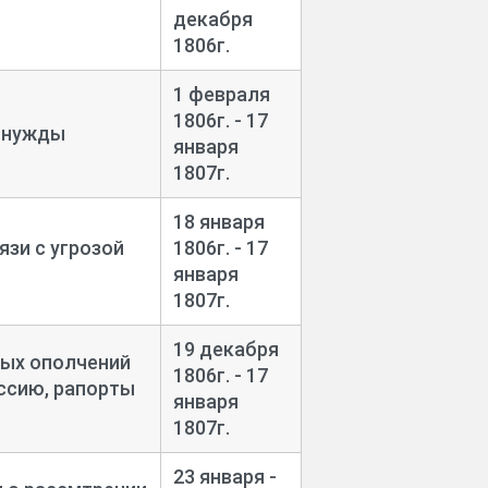
декабря
1806г.
1 февраля
1806г. - 17
е нужды
января
1807г.
18 января
язи с угрозой
1806г. - 17
января
1807г.
19 декабря
ных ополчений
1806г. - 17
ссию, рапорты
января
1807г.
23 января -