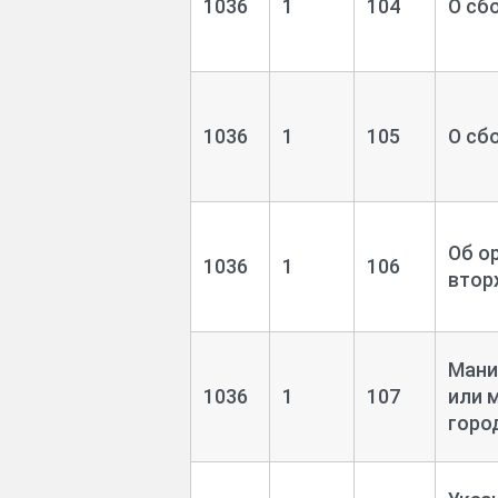
1036
1
104
О сб
1036
1
105
О сб
Об о
1036
1
106
втор
Мани
1036
1
107
или 
горо