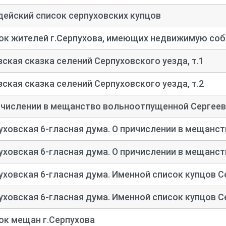
дейский список серпуховских купцов
ок жителей г.Серпухова, имеющих недвижимую со
зская сказка селений Серпуховского уезда, т.1
зская сказка селений Серпуховского уезда, т.2
ичислении в мещанство вольноотпущенной Сергее
уховская 6-
гласная дума. О причислении в мещанст
уховская 6-
гласная дума. О причислении в мещанст
уховская 6-
гласная дума. Именной список купцов С
уховская 6-
гласная дума. Именной список купцов С
ок мещан г.Серпухова