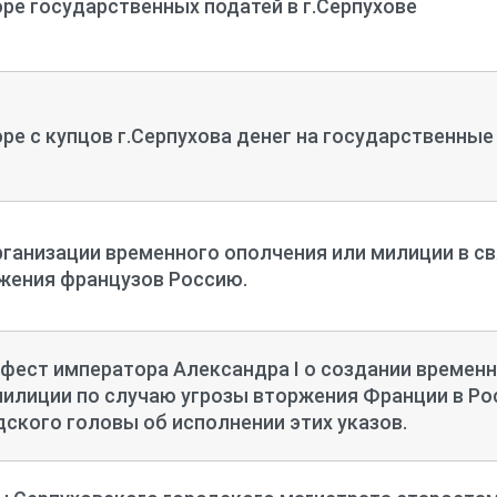
оре государственных податей в г.Серпухове
оре с купцов г.Серпухова денег на государственны
рганизации временного ополчения или милиции в св
жения французов Россию.
фест императора Александра I о создании времен
милиции по случаю угрозы вторжения Франции в Ро
дского головы об исполнении этих указов.