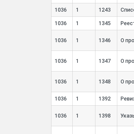
1036
1
1243
Спис
1036
1
1345
Реес
1036
1
1346
О пр
1036
1
1347
О пр
1036
1
1348
О пр
1036
1
1392
Реви
1036
1
1398
Указ