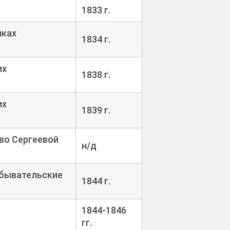
1833 г.
иках
1834 г.
их
1838 г.
их
1839 г.
тво Сергеевой
н/д
обывательские
1844 г.
1844-
1846
гг.