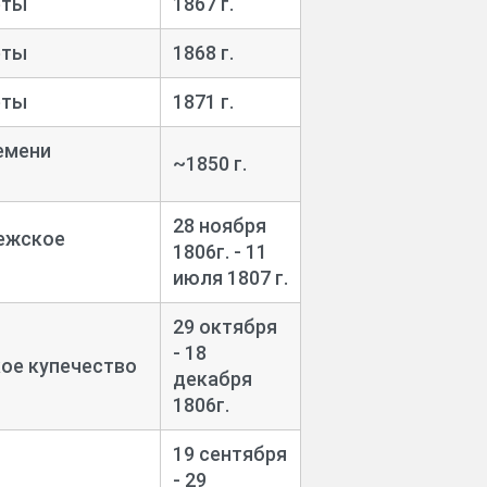
еты
1867 г.
еты
1868 г.
еты
1871 г.
емени
~1850 г.
28 ноября
нежское
1806г. - 11
июля 1807 г.
29 октября
- 18
кое купечество
декабря
1806г.
19 сентября
- 29