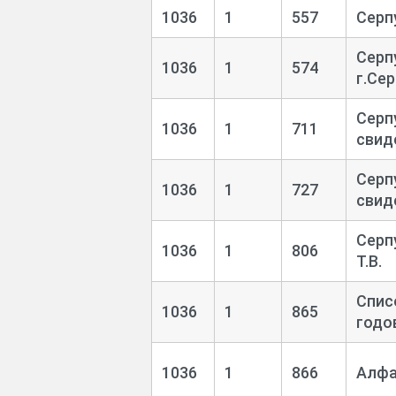
1036
1
557
Серп
Серп
1036
1
574
г.Се
Серп
1036
1
711
свид
Серп
1036
1
727
свид
Серп
1036
1
806
Т.В.
Спис
1036
1
865
годов
1036
1
866
Алфа