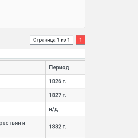
Страница 1 из 1
1
Период
1826 г.
1827 г.
н/д
рестьян и
1832 г.