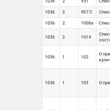
1036
2
931
Спис
1036
2
957 С
Спис
1036
2
1008а
Спис
Спис
1036
2
1014
сост
О пр
1036
1
102
купе
1036
1
103
О пр