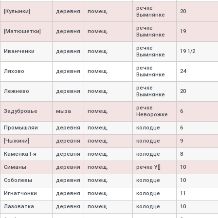
речке
[Кулынки]
деревня
помещ.
20
Вымнянке
речке
[Матюшетки]
деревня
помещ.
19
Вымнянке
речке
Иванченки
деревня
помещ.
19 1/2
Вымнянке
речке
Ляхово
деревня
помещ.
24
Вымнянке
речке
Лежнево
деревня
помещ.
20
Вымнянке
речке
Задубровье
мыза
помещ.
6
Неворожке
Промышляи
деревня
помещ.
колодце
6
[Чыжики]
деревня
помещ.
колодце
9
Каменка I-
я
деревня
помещ.
колодце
8
Симаны
деревня
помещ.
речке У[]
10
Соболевы
деревня
помещ.
колодце
10
Игнатчонки
деревня
помещ.
колодце
11
Лазоватка
деревня
помещ.
колодце
10