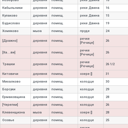
Иозефово
деревня
помещ.
реке Двина
18
Кабыльники
деревня
помещ.
реке Двина
16
Кулаково
деревня
помещ.
реке Двина
15
Будислово
деревня
помещ.
реке Двина
19
Хомяково
мыза
помещ.
пруде
24
речке
[Дражно]
деревня
помещ.
26
[Речице]
речке
[Ха....ви]
деревня
помещ.
26
[Речице]
речке
Трашки
деревня
помещ.
26 1/2
[Речице]
Китовичи
деревня
помещ.
озере []
31
Михалково
деревня
помещ.
колодце
30
Борсуки
деревня
помещ.
колодце
29
Ермаковщина
деревня
помещ.
колодце
28
[Черепки]
деревня
помещ.
колодце
26
Клевенщизна
мыза
помещ.
озере []
28
Осовье
деревня
помещ.
колодце
25
речке