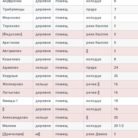
Ануфренки
деревня
помещ.
колодце
8
Трибулинцы
деревня
помещ.
пруде
7
Морозово
деревня
помещ.
колодце
5
Терехово
деревня
помещ.
реке Каспля
3
[Федосово]
деревня
помещ.
реке Каспля
5
Аретенки
деревня
помещ.
реке Каспля
5
Автушково
деревня
помещ.
[]
3
Кошелево
деревня
помещ.
колодце
8
Адамово
сельцо
помещ.
пруде
24
Хлудные
деревня
помещ.
колодце
25
Желнерово
сельцо
помещ.
речке []
16
Латыгово
деревня
помещ.
речке []
16
Ямища-
1
деревня
помещ.
колодце
18
[]
деревня
помещ.
колодце
16
Александрово
сельцо
помещ.
[]
20
Малеки
деревня
помещ.
колодце
20 1/2
[Дричелуки]
м[]
помещ.
реке Двина
3