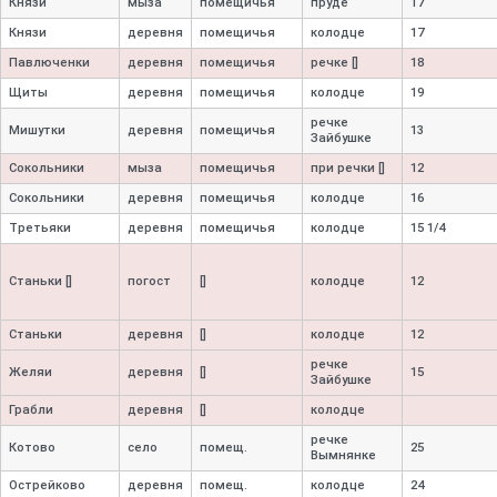
Князи
мыза
помещичья
пруде
17
Князи
деревня
помещичья
колодце
17
Павлюченки
деревня
помещичья
речке []
18
Щиты
деревня
помещичья
колодце
19
речке
Мишутки
деревня
помещичья
13
Зайбушке
Сокольники
мыза
помещичья
при речки []
12
Сокольники
деревня
помещичья
колодце
16
Третьяки
деревня
помещичья
колодце
15 1/4
Станьки []
погост
[]
колодце
12
Станьки
деревня
[]
колодце
12
речке
Желяи
деревня
[]
15
Зайбушке
Грабли
деревня
[]
колодце
речке
Котово
село
помещ.
25
Вымнянке
Острейково
деревня
помещ.
колодце
24