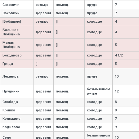
Саховичи
сельцо
помещ.
пруде
7
Саховичи
деревня
помещ.
пруде
7
[Бобышно]
сельцо
[]
колодце
4
Большая
деревня
[]
колодце
4
Любщина
Малая
деревня
[]
колодце
5
Любщина
Богданово
деревня
[]
колодце
4 1/2
Гряда
[]
[]
колодце
5
Лемница
сельцо
помещ.
пруде
10
безымянном
Прудники
деревня
помещ.
12
ручье
Слобода
деревня
помещ.
колодце
8
Кривка
деревня
помещ.
колодце
9
Коляжино
деревня
помещ.
колодце
7
Кадилово
деревня
помещ.
колодце
9
безымянном
Село
деревня
помещ.
10