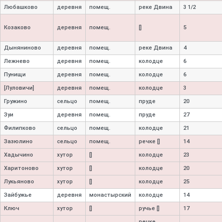
Любашково
деревня
помещ.
реке Двина
3 1/2
Козаково
деревня
помещ.
[]
5
Дыняниново
деревня
помещ.
реке Двина
4
Лежнево
деревня
помещ.
колодце
6
Пунищи
деревня
помещ.
колодце
6
[Луловичи]
деревня
помещ.
колодце
3
Гружино
сельцо
помещ.
пруде
20
Зуи
деревня
помещ.
пруде
27
Филипково
сельцо
помещ.
колодце
21
Зазюлино
сельцо
помещ.
речке []
14
Хадычино
хутор
[]
колодце
23
Харитоново
хутор
[]
колодце
20
Лукьяново
хутор
[]
колодце
25
Зайбужье
деревня
монастырский
колодце
14
Ключ
хутор
[]
ручье []
17
речке