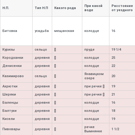
При какой
Расстояние
Н.П.
Тип Н.П
Какого рода
воде
от уездного
Битовка
усадьба
мещанская
колодце
16
Куризы
сельцо
[]
пруде
19 1/4
Кородканки
деревня
[]
колодце
25
Денисенки
деревня
[]
колодце
22
Янавицком
Казимирово
сельцо
[]
20
озере
Ахрютки
деревня
[]
при речке []
19
Шеряки
деревня
[]
при речке []
21
Баленцы
деревня
[]
колодце
16
Балтухи
деревня
[]
колодце
18
Кисели
деревня
[]
колодце
19
речке
Пивовары
деревня
[]
1 1/2
Вымнянке