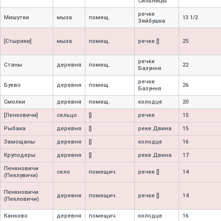
Сильницы
речке
Мишутки
мыза
помещ.
13 1/2
Зяйбушка
[Стырики]
мыза
помещ.
речке []
25
речке
Станы
деревня
помещ.
22
Базуння
речке
Буево
деревня
помещ.
26
Базуння
Смолки
деревня
помещ.
колодце
20
[Ленковичи]
сельцо
[]
речке
15
Рыбака
деревня
[]
реке Двина
15
Замощаны
деревня
[]
колодце
16
Круподеры
деревня
[]
реке Двина
17
Пенкновичи
село
помещич.
речке []
14
(Пеклувичи)
Пенкновичи
деревня
помещич.
речке []
14
(Пекловичи)
Канково
деревня
помещич.
колодце
16