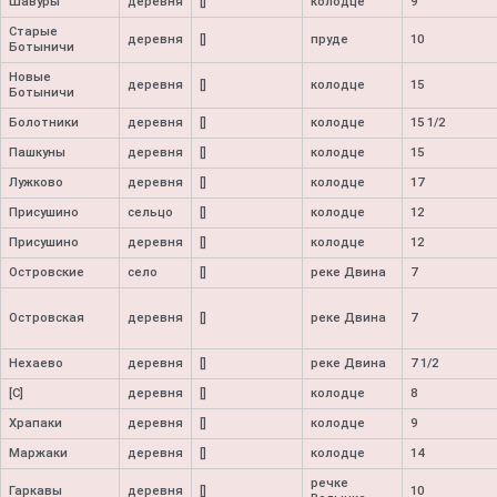
Шавуры
деревня
[]
колодце
9
Старые
деревня
[]
пруде
10
Ботыничи
Новые
деревня
[]
колодце
15
Ботыничи
Болотники
деревня
[]
колодце
15 1/2
Пашкуны
деревня
[]
колодце
15
Лужково
деревня
[]
колодце
17
Присушино
сельцо
[]
колодце
12
Присушино
деревня
[]
колодце
12
Островские
село
[]
реке Двина
7
Островская
деревня
[]
реке Двина
7
Нехаево
деревня
[]
реке Двина
7 1/2
[С]
деревня
[]
колодце
8
Храпаки
деревня
[]
колодце
9
Маржаки
деревня
[]
колодце
14
речке
Гаркавы
деревня
[]
10