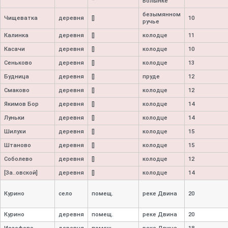
Волынке
безымянном
Чищеватка
деревня
[]
10
ручье
Калинка
деревня
[]
колодце
11
Касачи
деревня
[]
колодце
10
Сеньково
деревня
[]
колодце
13
Будница
деревня
[]
пруде
12
Смаково
деревня
[]
колодце
12
Якимов Бор
деревня
[]
колодце
14
Луньки
деревня
[]
колодце
14
Шилухи
деревня
[]
колодце
15
Штаново
деревня
[]
колодце
15
Соболево
деревня
[]
колодце
12
[За..овской]
деревня
[]
колодце
14
Курино
село
помещ.
реке Двина
20
Курино
деревня
помещ.
реке Двина
20