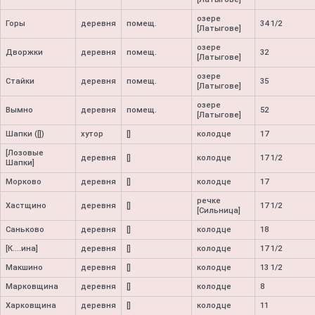
озере
Горы
деревня
помещ.
34 1/2
[Латыгове]
озере
Дворжки
деревня
помещ.
32
[Латыгове]
озере
Стайки
деревня
помещ.
35
[Латыгове]
озере
Вымно
деревня
помещ.
52
[Латыгове]
Шапки ([])
хутор
[]
колодце
17
[Лозовые
деревня
[]
колодце
17 1/2
Шапки]
Морково
деревня
[]
колодце
17
речке
Хастщино
деревня
[]
17 1/2
[Сильница]
Саньково
деревня
[]
колодце
18
[К....ина]
деревня
[]
колодце
17 1/2
Макшино
деревня
[]
колодце
13 1/2
Марковщина
деревня
[]
колодце
8
Харковщина
деревня
[]
колодце
11