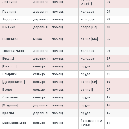
Литвины
деревня
помещ.
29
[Захб..]
Пронино
деревня
помещ.
колодце
29
Ходорово
деревня
помещ.
колодце
28
Шитики
деревня
помещ.
озере [Ла]
30
Пышники
мыза
помещ.
речке [Мо]
25
Долгая Нива
деревня
помещ.
колодце
26
[Кид....]
деревня
помещ.
колодце
27
[Петр.....]
сельцо
помещ.
пруде
30
Стырики
сельцо
помещ.
пруде
31
[Дзеровяжи..]
сельцо
помещ.
речке [Си]
19
Буево
сельцо
помещ.
речке []
27
Степково
сельцо
помещ.
пруде
15
[З..дринь]
деревня
помещ.
пруде
16
Краски
деревня
помещ.
пруде
15
безымянном
Маньковщина
сельцо
помещ.
14
ручье