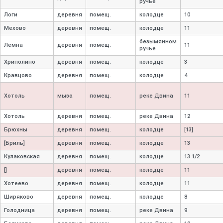
ручье
Логи
деревня
помещ.
колодце
10
Мехово
деревня
помещ.
колодце
11
безымянном
Лемна
деревня
помещ.
11
ручье
Хриполино
деревня
помещ.
колодце
3
Кравцово
деревня
помещ.
колодце
4
Хотоль
мыза
помещ.
реке Двина
11
Хотоль
деревня
помещ.
реке Двина
12
Брюхны
деревня
помещ.
колодце
[13]
[Бриль]
деревня
помещ.
колодце
13
Кулаковская
деревня
помещ.
колодце
13 1/2
[]
деревня
помещ.
колодце
11
Хотеево
деревня
помещ.
колодце
11
Ширяково
деревня
помещ.
колодце
8
Голодница
деревня
помещ.
реке Двина
9