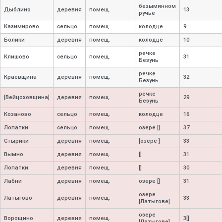
безымянном
Дыблино
деревня
помещ.
13
ручье
Казимирово
сельцо
помещ.
колодце
9
Болики
деревня
помещ.
колодце
10
речке
Клишово
сельцо
помещ.
31
Безунь
речке
Краевщина
деревня
помещ.
32
Безунь
речке
[Вейцоховщина]
деревня
помещ.
29
Безунь
Козаново
сельцо
помещ.
колодце
16
Лопатки
сельцо
помещ.
озере []
37
Стырики
деревня
помещ.
[озере ]
33
Вымно
деревня
помещ.
[]
31
Лопатки
деревня
помещ.
[]
30
Лабни
деревня
помещ.
озере []
31
озере
Латыгово
деревня
помещ.
33
[Латыгове]
озере
Ворощино
деревня
помещ.
3[]
[Латыгове]