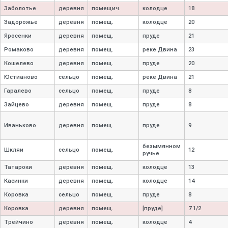
Заболотье
деревня
помещич.
колодце
18
Задорожье
деревня
помещ.
колодце
20
Яросенки
деревня
помещ.
пруде
21
Ромаково
деревня
помещ.
реке Двина
23
Кошелево
деревня
помещ.
пруде
20
Юстианово
сельцо
помещ.
реке Двина
21
Гаралево
сельцо
помещ.
пруде
8
Зайцево
деревня
помещ.
пруде
8
Иваньково
деревня
помещ.
пруде
9
безымянном
Шкляи
сельцо
помещ.
12
ручье
Татароки
деревня
помещ.
колодце
13
Касинки
деревня
помещ.
колодце
14
Коровка
сельцо
помещ.
пруде
8
Коровка
деревня
помещ.
[пруде]
7 1/2
Трейчино
деревня
помещ.
колодце
4