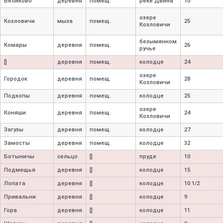
Беликово
деревня
помещ.
реке Двина
10
озере
Козловичи
мыза
помещ.
25
Козловичи
безымянном
Комары
деревня
помещ.
26
ручье
[]
деревня
помещ.
колодце
24
озере
Городок
деревня
помещ.
28
Козловичи
Подкопы
деревня
помещ.
колодце
25
озере
Коняши
деревня
помещ.
24
Козловичи
Загузы
деревня
помещ.
колодце
27
Замосты
деревня
помещ.
колодце
32
Ботыничы
сельцо
[]
пруде
10
Подмещья
деревня
[]
колодце
15
Лопата
деревня
[]
колодце
10 1/2
Привальни
деревня
[]
колодце
9
Гора
деревня
[]
колодце
11