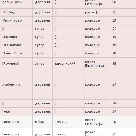
Козьи Горы
деревня
[]
25
Сильница
Слобода
деревня
[]
ручье []
25
Филипково
деревня
[]
колодце
23
[]
хутор
[]
колодце
24
Лазовка
хутор
[]
колодце
19
Станькова
хутор
[]
колодце
19
Лопатнева
хутор
[]
колодце
20
речке
[Рохнева]
хутор
дворянский
15
[Вымнянка]
Жебентяи
деревня
[]
колодце
24
[]
деревня
[]
колодце
25
Гори
деревня
[]
колодце
24
речке
Гапоново
мыза
помещ.
20
Сильницы
речке
Гапоново
деревня
помещ.
21