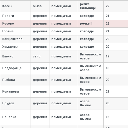
речке
Коссы
мыза
помещичья
22
Сильнице
Пологи
деревня
помещичья
колодце
21
Косово
деревня
помещичья
речке []
22
Горяне
деревня
помещичья
колодце
21
Войцешково
деревня
помещичья
колодце
22
Хамионки
деревня
помещичья
колодце
20
Вымнянском
Вымно
село
помещичья
19
озере
Вымнянском
Подворище
деревня
помещичья
18
озере
Вымнянском
Рыбаки
деревня
помещичья
20
озере
Вымнянском
Конашева
деревня
помещичья
21
озере
озере
Прудок
деревня
помещичья
20
Вымно
озере
Паневка
деревня
помещичья
18
Вымно