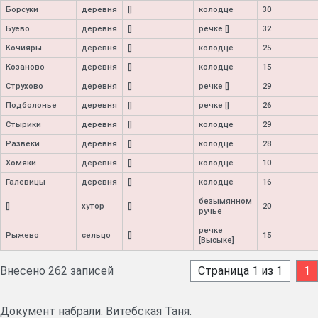
Борсуки
деревня
[]
колодце
30
Буево
деревня
[]
речке []
32
Кочияры
деревня
[]
колодце
25
Козаново
деревня
[]
колодце
15
Струхово
деревня
[]
речке []
29
Подболонье
деревня
[]
речке []
26
Стырики
деревня
[]
колодце
29
Развеки
деревня
[]
колодце
28
Хомяки
деревня
[]
колодце
10
Галевицы
деревня
[]
колодце
16
безымянном
[]
хутор
[]
20
ручье
речке
Рыжево
сельцо
[]
15
[Высыке]
Внесено 262 записей
Страница 1 из 1
1
Документ набрали: Витебская Таня.