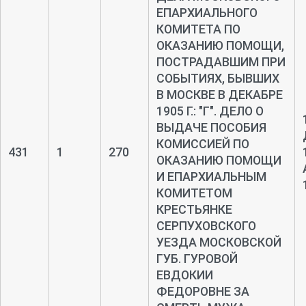
и списки лиц, которым назначено пособие и сведения о
ЕПАРХИАЛЬНОГО
пострадавших лицах; отчеты комиссии об
КОМИТЕТА ПО
ОКАЗАНИЮ ПОМОЩИ,
израсходовании средств на пособия, реестр исходящих
ПОСТРАДАВШИМ ПРИ
документов и др..
СОБЫТИЯХ, БЫВШИХ
Источник:
Информационно-поисковая система
В МОСКВЕ В ДЕКАБРЕ
Главархива города Москвы
1905 Г.: "Г". ДЕЛО О
ВЫДАЧЕ ПОСОБИЯ
КОМИССИЕЙ ПО
431
1
270
ОКАЗАНИЮ ПОМОЩИ
И ЕПАРХИАЛЬНЫМ
КОМИТЕТОМ
КРЕСТЬЯНКЕ
СЕРПУХОВСКОГО
УЕЗДА МОСКОВСКОЙ
ГУБ. ГУРОВОЙ
ЕВДОКИИ
ФЕДОРОВНЕ ЗА