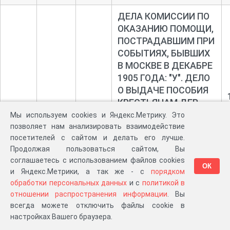
ДЕЛА КОМИССИИ ПО
ОКАЗАНИЮ ПОМОЩИ,
ПОСТРАДАВШИМ ПРИ
СОБЫТИЯХ, БЫВШИХ
В МОСКВЕ В ДЕКАБРЕ
1905 ГОДА: "У". ДЕЛО
О ВЫДАЧЕ ПОСОБИЯ
КРЕСТЬЯНАМ ДЕР.
497
1
2309
АКСИНЬИНОЙ
Мы используем cookies и Яндекс.Метрику. Это
БЕЛОПЕСОЦКОЙ ВОЛ.
позволяет нам анализировать взаимодействие
посетителей с сайтом и делать его лучше.
СЕРПУХОВСКОГО
Продолжая пользоваться сайтом, Вы
УЕЗДА УСТИНОВЫМ
соглашаетесь с использованием файлов cookies
ФИЛИППУ
ОК
и Яндекс.Метрики, а так же - с
порядком
КИРИЛЛОВИЧУ И
обработки персональных данных
и с
политикой в
ПРАСКОВЬЕ
отношении распространения информации
. Вы
АНДРЕЕВНЕ ЗА
всегда можете отключить файлы cookie в
СМЕРТЬ СЫНА.
настройках Вашего браузера.