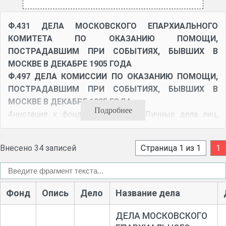
Ф.431
ДЕЛА МОСКОВСКОГО ЕПАРХИАЛЬНОГО
КОМИТЕТА ПО ОКАЗАНИЮ ПОМОЩИ,
ПОСТРАДАВШИМ ПРИ СОБЫТИЯХ, БЫВШИХ В
МОСКВЕ В ДЕКАБРЕ 1905 ГОДА
Ф.497 ДЕЛА КОМИССИИ ПО ОКАЗАНИЮ ПОМОЩИ,
ПОСТРАДАВШИМ ПРИ СОБЫТИЯХ, БЫВШИХ В
МОСКВЕ В ДЕКАБРЕ 1905 ГОДА
Подробнее
Аннотация к фондам 431 и 497
: Личные дела лиц,
пострадавших при "беспорядках" в Москве в дек.
1905 г. Дела о распределении денежных пособий
Внесено 34 записей
Страница 1 из 1
1
между пострадавшими во время столкновения
рабочих с казаками. Приходо-расходная книга.
(Центральные архивы Москвы. Путеводитель по
фондам. Вып. 3. С. 236)
Фонд
Опись
Дело
Название дела
Ф.431 Оп. 1
Дела: о рассмотрении прошений, о
ДЕЛА МОСКОВСКОГО
выдаче и об отказе в выдаче пособия пострадавшим