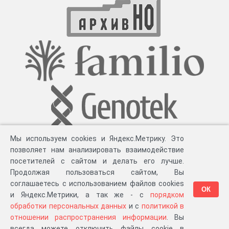
Мы используем cookies и Яндекс.Метрику. Это
позволяет нам анализировать взаимодействие
посетителей с сайтом и делать его лучше.
Продолжая пользоваться сайтом, Вы
соглашаетесь с использованием файлов cookies
ОК
и Яндекс.Метрики, а так же - с
порядком
обработки персональных данных
и с
политикой в
Разработка компании «
Великіе предки
», 2023-2026 гг.
Блог
.
Суть проекта
.
отношении распространения информации
. Вы
Персональные данные
.
Распространение информации
.
ЧаВО
.
Сборка 111.39
всегда можете отключить файлы cookie в