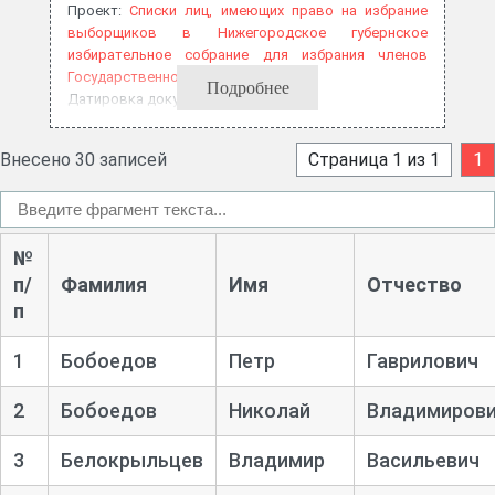
Проект:
Списки лиц, имеющих право на избрание
выборщиков в Нижегородское губернское
избирательное собрание для избрания членов
Государственной думы, 1906 год
Подробнее
Датировка документа: 1906
Внесено 30 записей
Страница 1 из 1
1
№
п/
Фамилия
Имя
Отчество
п
1
Бобоедов
Петр
Гаврилович
2
Бобоедов
Николай
Владимиров
3
Белокрыльцев
Владимир
Васильевич