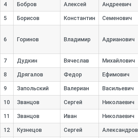
4
Бобров
Алексей
Андреевич
5
Борисов
Константин
Семенович
6
Горинов
Владимир
Адрианович
7
Дудкин
Вячеслав
Михайлович
8
Дрягалов
Федор
Ефимович
9
Запольский
Валериан
Васильевич
10
Званцов
Сергей
Николаевич
11
Званцов
Иван
Николаевич
12
Кузнецов
Сергей
Александров