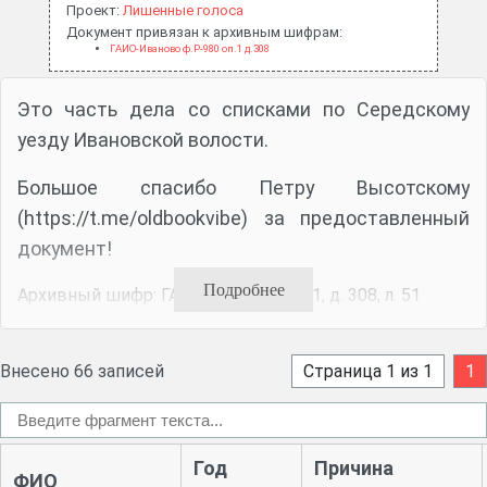
Проект:
Лишенные голоса
Документ привязан к архивным шифрам:
ГАИО-Иваново ф.Р-980 оп.1 д.308
Это часть дела со списками по Середскому
уезду Ивановской волости.
Большое спасибо Петру Высотскому
(https://t.me/oldbookvibe) за предоставленный
документ!
Подробнее
Архивный шифр: ГАИО ф. Р-980, оп. 1, д. 308, л. 51
Внесено 66 записей
Страница 1 из 1
1
Год
Причина
ФИО