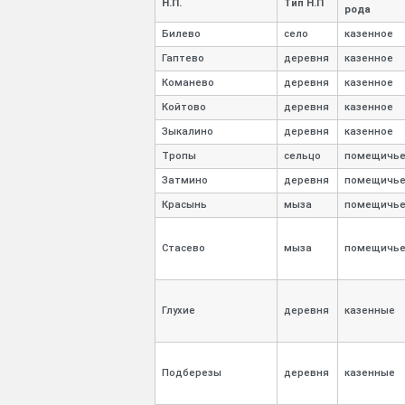
Н.П.
Тип Н.П
рода
Билево
село
казенное
Гаптево
деревня
казенное
Команево
деревня
казенное
Койтово
деревня
казенное
Зыкалино
деревня
казенное
Тропы
сельцо
помещичь
Затмино
деревня
помещичь
Красынь
мыза
помещичь
Стасево
мыза
помещичь
Глухие
деревня
казенные
Подберезы
деревня
казенные