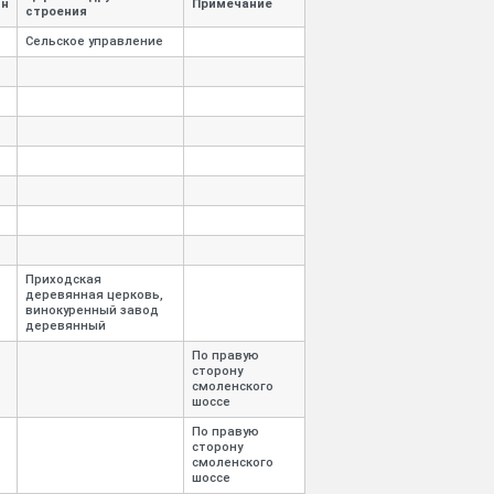
н
Примечание
строения
Сельское управление
Приходская
деревянная церковь,
винокуренный завод
деревянный
По правую
сторону
смоленского
шоссе
По правую
сторону
смоленского
шоссе