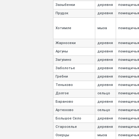
Зазыбенки
деревня
помещичь
Прудок
деревня
помещичь
Хотимле
мыза
помещичь
Жарносеки
деревня
помещичь
Аргуны
деревня
помещичь
Загузино
деревня
помещичь
Заболотье
деревня
помещичь
Гребни
деревня
помещичь
Теньково
деревня
помещичь
Долгое
сельцо
помещичь
Бараново
деревня
помещичь
Артюхово
сельцо
помещичь
Большое Село
деревня
помещичь
Староселье
деревня
помещичь
Озерцы
мыза
помещичь