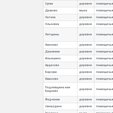
Суски
деревня
помещичь
Друково
мыза
помещичь
Затеки
деревня
помещичь
Ольховка
деревня
помещичь
Литщины
деревня
помещичь
Хмелево
деревня
помещичь
Деревяки
деревня
помещичь
Ильюшино
деревня
помещичь
Ардесово
деревня
помещичь
Барсуки
деревня
помещичь
Хмысово
деревня
помещичь
Подлевщина или
деревня
помещичь
Биднево
Федченки
деревня
помещичь
Смородино
деревня
помещичь