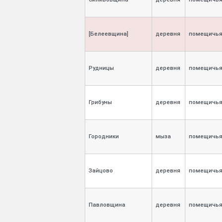
[Белеевщина]
деревня
помещичь
Рудницы
деревня
помещичь
Грибуны
деревня
помещичь
Городники
мыза
помещичь
Зайцово
деревня
помещичь
Павловщина
деревня
помещичь