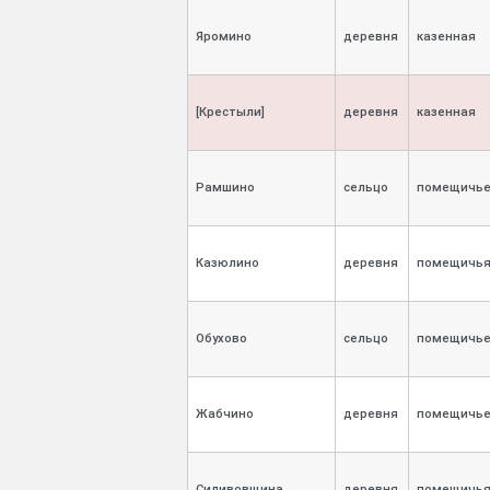
Яромино
деревня
казенная
[Крестыли]
деревня
казенная
Рамшино
сельцо
помещичь
Казюлино
деревня
помещичь
Обухово
сельцо
помещичь
Жабчино
деревня
помещичь
Силивовщина
деревня
помещичь