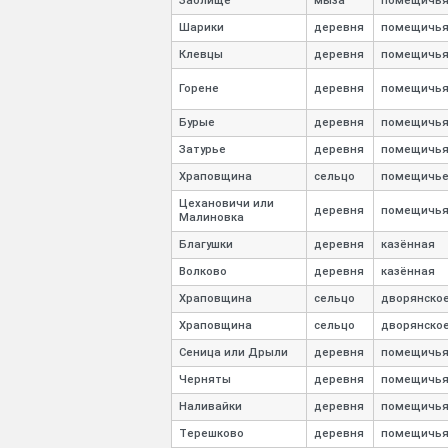
Заолище
мыза
помещичь
Шарики
деревня
помещичь
Клевцы
деревня
помещичь
Горене
деревня
помещичь
Бурые
деревня
помещичь
Затурье
деревня
помещичь
Храповщина
сельцо
помещичь
Цехановичи или
деревня
помещичь
Малиновка
Благушки
деревня
казённая
Волково
деревня
казённая
Храповщина
сельцо
дворянско
Храповщина
сельцо
дворянско
Сеница или Дрыли
деревня
помещичь
Черняты
деревня
помещичь
Наливайки
деревня
помещичь
Терешково
деревня
помещичь