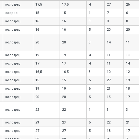
я
колодец
17,
5
17,
5
4
27
26
я
озерко
15
15
1
7
6
я
колодец
16
16
3
9
8
я
колодец
16
16
5
20
20
я
колодец
20
20
3
14
11
я
колодец
19
19
4
11
13
я
колодец
17
17
4
11
14
я
колодец
16,
5
16,
5
3
10
12
я
колодец
15
15
6
27
19
я
колодец
19
19
6
21
18
я
колодец
20
20
5
15
17
я
колодец
22
22
1
3
3
я
колодец
23
23
5
22
21
я
колодец
27
27
5
18
17