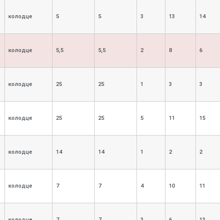
колодце
5
5
3
13
14
колодце
5,
5
5,
5
2
8
6
е
колодце
25
25
1
3
3
я
колодце
25
25
5
11
15
е
колодце
14
14
1
2
2
е
колодце
7
7
4
10
11
я
колодце
7
7
3
6
13