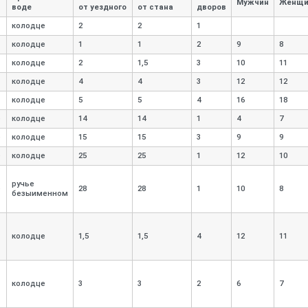
Мужчин
Женщи
воде
от уездного
от стана
дворов
колодце
2
2
1
колодце
1
1
2
9
8
колодце
2
1,
5
3
10
11
колодце
4
4
3
12
12
колодце
5
5
4
16
18
е
колодце
14
14
1
4
7
е
колодце
15
15
3
9
9
е
колодце
25
25
1
12
10
ручье
е
28
28
1
10
8
безыименном
колодце
1,
5
1,
5
4
12
11
колодце
3
3
2
6
7