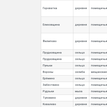
Гороватка
деревня
помещичь
Елиховщина
деревня
помещичь
Филипово
деревня
помещичь
Прудковщина
сельцо
помещичь
Прудковщина
сельцо
помещичь
Пуньки
сельцо
помещичь
Вороны
селиба
мещанская
Ерёмино
сельцо
помещичь
Забествино
сельцо
помещичь
Рудзьки
мыза
помещичь
Туловино
деревня
помещичь
Ковалево
деревня
помещичь