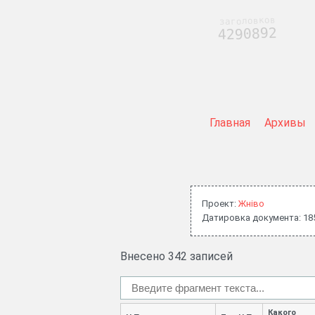
заголовков
4290892
Главная
Архивы
Проект:
Жнiво
Датировка документа: 18
Внесено 342 записей
Какого