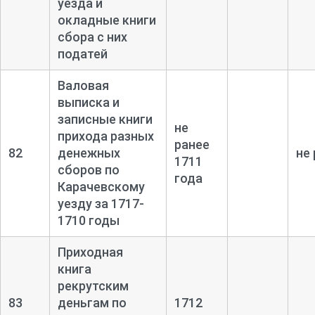
уезда и
окладные книги
сбора с них
податей
Валовая
выписка и
записные книги
не
прихода разных
ранее
82
денежных
не 
1711
сборов по
года
Карачевскому
уезду за 1717-
1710 годы
Приходная
книга
рекрутским
83
деньгам по
1712