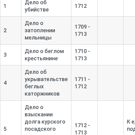
Дело об
1
1712
убийстве
Дело о
1709 -
2
затоплении
1713
мельницы
Дело о беглом
1710 -
3
крестьянине
1713
Дело об
укрывательстве
1711 -
4
беглых
1712
каторжников
Дело о
взыскании
долга курского
К 
1712 -
5
посадского
по
1713