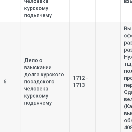
человека
вз
курскому
подьячему
Вы
сф
ра
ра
Ну
Дело о
тщ
взыскании
по
долга курского
1712 -
пр
6
посадского
1713
пе
человека
Одн
курскому
ве
подьячему
(Ка
вы
об
408