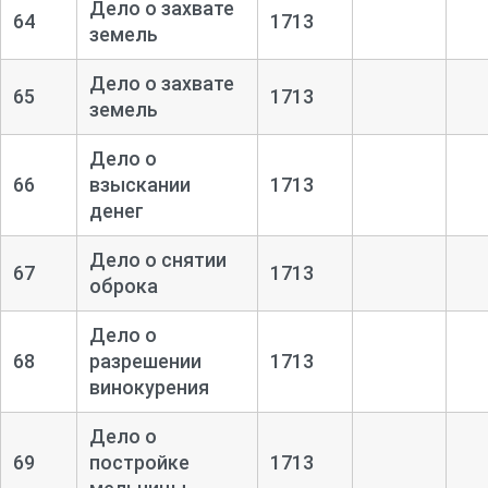
Дело о захвате
64
1713
земель
Дело о захвате
65
1713
земель
Дело о
66
взыскании
1713
денег
Дело о снятии
67
1713
оброка
Дело о
68
разрешении
1713
винокурения
Дело о
69
постройке
1713