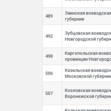
Заинская воеводская
489
губернии
Зубцовская воеводск
492
Новгородской губер
Каргопольская воево
498
провинции Новгородс
Козельская воеводск
506
Московской губерни
Козловская воеводск
507
Воронежской губерн
Кольская воеводская