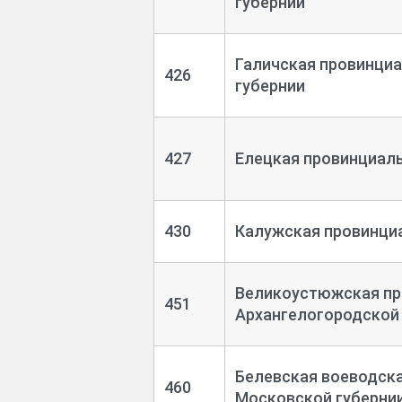
губернии
Галичская провинциа
426
губернии
427
Елецкая провинциаль
430
Калужская провинциа
Великоустюжская про
451
Архангелогородской
Белевская воеводска
460
Московской губерни