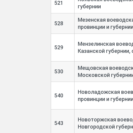
521
губернии
Мезенская воеводска
528
провинции и губерни
Мензелинская воевод
529
Казанской губернии, 
Мещовская воеводска
530
Московской губерни
Новоладожская воево
540
провинции и губерни
Новоторжская воевод
543
Новгородской губер