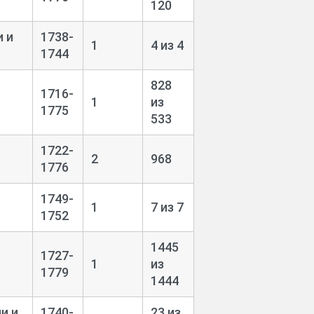
120
 и
1738-
1
4 из 4
1744
828
1716-
1
из
1775
533
1722-
2
968
1776
1749-
1
7 из 7
1752
1445
1727-
1
из
1779
1444
и и
1740-
23 из