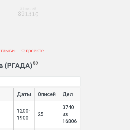
записей
891310
Отзывы
О проекте
в (РГАДА)
Даты
Описей
Дел
3740
1200-
25
из
1900
16806