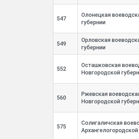
Олонецкая воеводска
547
губернии
Орловская воеводска
549
губернии
Осташковская воевод
552
Новгородской губер
Ржевская воеводская
560
Новгородской губер
Солигаличская воево
575
Архангелогородской