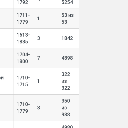
1792
5254
1711-
53 из
1
1779
53
1613-
3
1842
1835
1704-
7
4898
1800
322
ой
1710-
1
из
1715
322
350
1710-
3
из
1779
988
4980