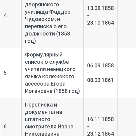
дворянского
13.08.1858
училища Фаддее
4
-
Чудовском, и
23.10.1864
переписка о его
должности (1858
год)
Формулярный
список о службе
06.09.1858
учителя немецкого
5
-
языка колежского
08.03.1861
асессора Егора
Иогансена (1858 год)
Переписка и
документы на
штатного
16.11.1858
6
смотрителя Ивана
-
Николаевича
23.12.1864