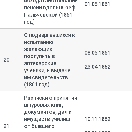
исходатайствовании
01.05.1861
пенсии вдовы Юзеф
Пальчевской (1861
год)
О подвергавшихся к
испытанию
желающих
08.05.1861
поступить в
20
-
аптекарские
23.04.1862
ученики, и выдаче
им свидетельств
(1861 год)
Расписки о принятии
шнуровых книг,
документов, дел и
имуществ училищ
10.11.1862
21
от бывшего
-