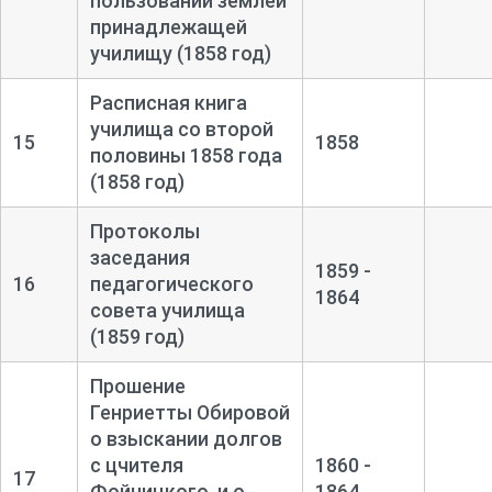
пользовании землей
принадлежащей
училищу (1858 год)
Расписная книга
училища со второй
15
1858
половины 1858 года
(1858 год)
Протоколы
заседания
1859 -
16
педагогического
1864
совета училища
(1859 год)
Прошение
Генриетты Обировой
о взыскании долгов
с цчителя
1860 -
17
Фойницкого, и о
1864