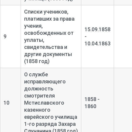
Списки учеников,
плативших за права
учения,
15.09.1858
освобожденных от
9
-
уплаты,
10.04.1863
свидетельства и
другие документы
(1858 год)
О службе
исправляющего
должность
смотрителя
1858 -
10
Мстиславского
1860
казенного
еврейского училища
1-
го разряда Захара
Случанина (1858 год)