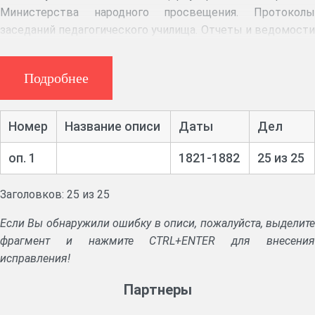
Министерства народного просвещения. Протоколы
заседаний педагогического училища. Отчеты и ведомости
о состоянии училища, приходе и расходе денег. Списки
учеников и другие документы. Личные дела и
Подробнее
формулярные списки чиновников и преподавателей.
Номер
Название описи
Даты
Дел
оп. 1
1821-1882
25 из 25
Заголовков: 25 из 25
Если Вы обнаружили ошибку в описи, пожалуйста, выделите
фрагмент и нажмите CTRL+ENTER для внесения
исправления!
Партнеры