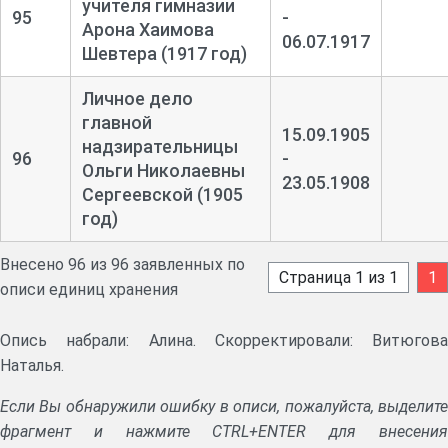
учителя гимназии
95
-
Арона Хаимова
06.07.1917
Шевтера (1917 год)
Личное дело
главной
15.09.1905
надзирательницы
96
-
Ольги Николаевны
23.05.1908
Сергеевской (1905
год)
Внесено 96 из 96 заявленных по
Страница 1 из 1
1
описи единиц хранения
Опись набрали: Алина. Скорректировали: Витюгова
Наталья.
Если Вы обнаружили ошибку в описи, пожалуйста, выделите
фрагмент и нажмите CTRL+ENTER для внесения