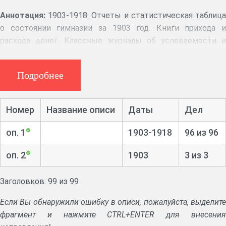
Аннотация:
1903-1918: Отчеты и статистическая таблица
о состоянии гимназии за 1903 год. Книги прихода и
расхода денег. Классные журналы об успеваемости и
поведении учениц. Экзаменационные списки учениц,
прошения разных лиц о приеме их в гимназию. Дела о
Подробнее
службе преподавателей гимназии, ведомости на выдачу
жалования учителям.
Номер
Название описи
Даты
Дел
оп. 1
1903-1918
96 из 96
оп. 2
1903
3 из 3
Заголовков: 99 из 99
Если Вы обнаружили ошибку в описи, пожалуйста, выделите
фрагмент и нажмите CTRL+ENTER для внесения