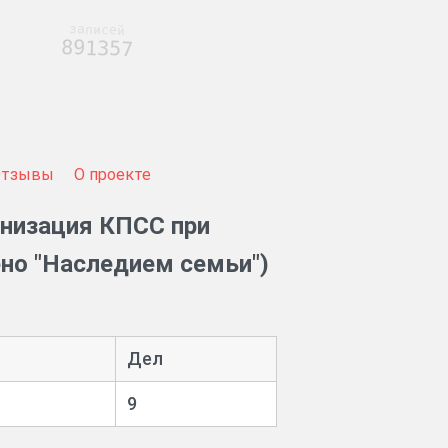
записей
891357
Отзывы
О проекте
анизация КПСС при
но "Наследием семьи")
Дел
9