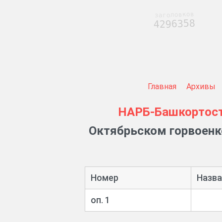
заголовков
4296358
Главная
Архивы
НАРБ-Башкортос
Октябрьском горвоенк
Номер
Назва
оп. 1