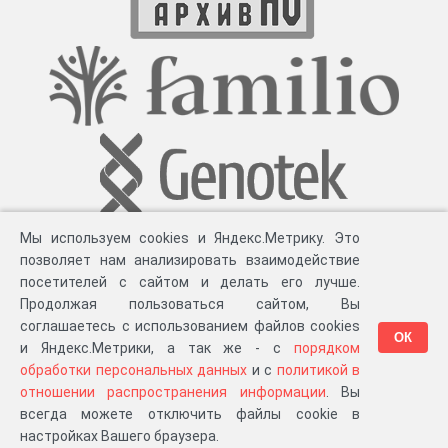
Мы используем cookies и Яндекс.Метрику. Это
позволяет нам анализировать взаимодействие
посетителей с сайтом и делать его лучше.
Продолжая пользоваться сайтом, Вы
соглашаетесь с использованием файлов cookies
ОК
и Яндекс.Метрики, а так же - с
порядком
обработки персональных данных
и с
политикой в
Разработка компании «
Великіе предки
», 2023-2026 гг.
Блог
.
Суть проекта
.
отношении распространения информации
. Вы
Персональные данные
.
Распространение информации
.
ЧаВО
.
Сборка 111.35
всегда можете отключить файлы cookie в
в «Мои документы»
настройках Вашего браузера.