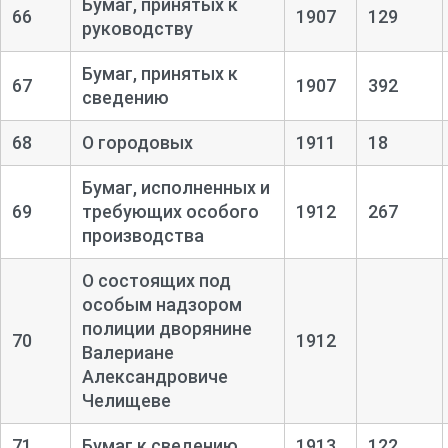
Бумаг, принятых к
66
1907
129
руководству
Бумаг, принятых к
67
1907
392
сведению
68
О городовых
1911
18
Бумаг, исполненных и
69
требующих особого
1912
267
производства
О состоящих под
особым надзором
полиции дворянине
70
1912
Валериане
Александровиче
Челищеве
71
Бумаг к сведению
1913
122