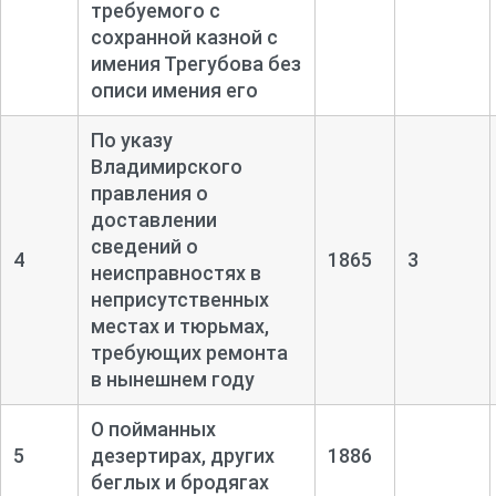
требуемого с
сохранной казной с
имения Трегубова без
описи имения его
По указу
Владимирского
правления о
доставлении
сведений о
4
1865
3
неисправностях в
неприсутственных
местах и тюрьмах,
требующих ремонта
в нынешнем году
О пойманных
5
дезертирах, других
1886
беглых и бродягах