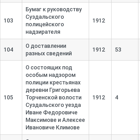
Бумаг к руководству
Суздальского
103
1912
полицейского
надзирателя
О доставлении
104
1912
53
разных сведений
О состоящих под
особым надзором
полиции крестьянах
деревни Григорьева
105
Торченской волости
1912
4
Суздальского уезда
Иване Федоровиче
Максимове и Алексее
Ивановиче Климове