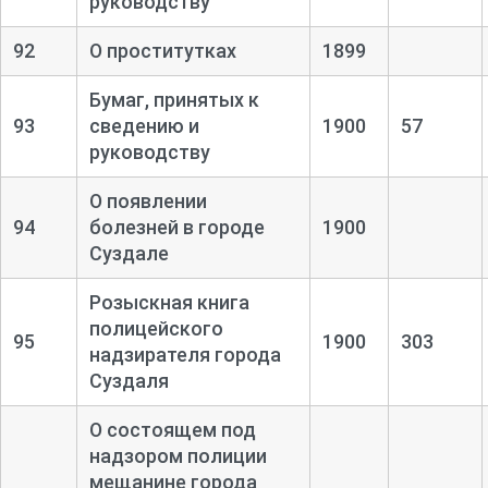
руководству
92
О проститутках
1899
Бумаг, принятых к
93
сведению и
1900
57
руководству
О появлении
94
болезней в городе
1900
Суздале
Розыскная книга
полицейского
95
1900
303
надзирателя города
Суздаля
О состоящем под
надзором полиции
мещанине города