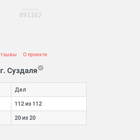
записей
891302
Отзывы
О проекте
г. Суздаля
Дел
112 из 112
20 из 20