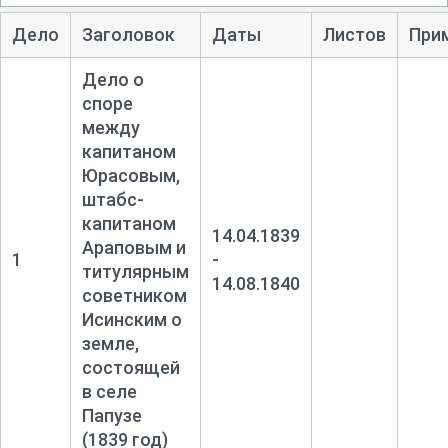
Дело
Заголовок
Даты
Листов
При
Дело о
споре
между
капитаном
Юрасовым,
штабс-
капитаном
14.04.1839
Араповым и
1
-
титулярным
14.08.1840
советником
Исинским о
земле,
состоящей
в селе
Папузе
(1839 год)