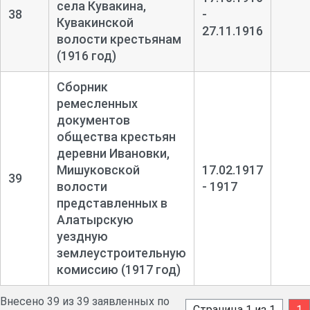
села Кувакина,
38
-
Кувакинской
27.11.1916
волости крестьянам
(1916 год)
Сборник
ремесленных
документов
общества крестьян
деревни Ивановки,
Мишуковской
17.02.1917
39
волости
- 1917
представленных в
Алатырскую
уездную
землеустроительную
комиссию (1917 год)
Внесено 39 из 39 заявленных по
Страница 1 из 1
1