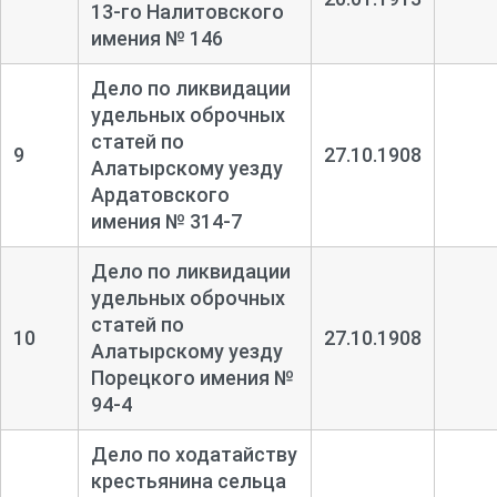
13-
го Налитовского
имения № 146
Дело по ликвидации
удельных оброчных
статей по
9
27.10.1908
Алатырскому уезду
Ардатовского
имения № 314-
7
Дело по ликвидации
удельных оброчных
статей по
10
27.10.1908
Алатырскому уезду
Порецкого имения №
94-
4
Дело по ходатайству
крестьянина сельца