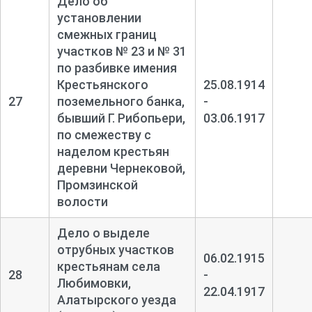
Дело об
установлении
смежных границ
участков № 23 и № 31
по разбивке имения
Крестьянского
25.08.1914
27
поземельного банка,
-
бывший Г. Рибопьери,
03.06.1917
по смежеству с
наделом крестьян
деревни Чернековой,
Промзинской
волости
Дело о выделе
отрубных участков
06.02.1915
крестьянам села
28
-
Любимовки,
22.04.1917
Алатырского уезда