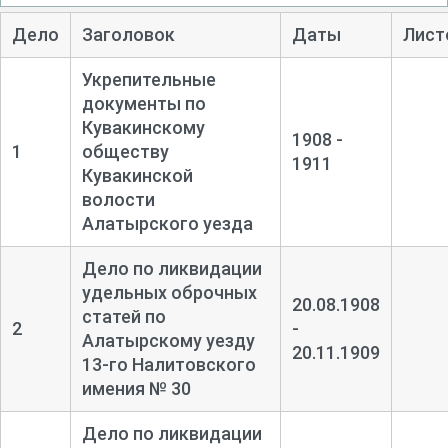
Дело
Заголовок
Даты
Лист
Укрепительные
документы по
Кувакинскому
1908 -
1
обществу
1911
Кувакинской
волости
Алатырского уезда
Дело по ликвидации
удельных оброчных
20.08.1908
статей по
2
-
Алатырскому уезду
20.11.1909
13-
го Налитовского
имения № 30
Дело по ликвидации