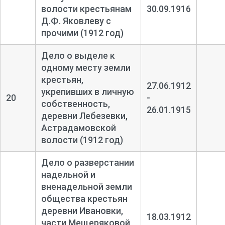
волости крестьянам
30.09.1916
Д.Ф. Яковлеву с
прочими (1912 год)
Дело о выделе к
одному месту земли
крестьян,
27.06.1912
укрепивших в личную
20
-
собственность,
26.01.1915
деревни Лебезевки,
Астрадамовской
волости (1912 год)
Дело о разверстании
надельной и
вненадельной земли
общества крестьян
деревни Ивановки,
18.03.1912
части Мещеряковой,