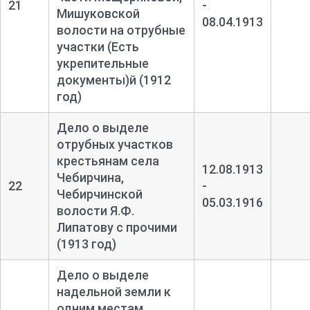
21
-
Мишуковской
08.04.1913
волости на отрубные
участки (Есть
укрепительные
документы)й (1912
год)
Дело о выделе
отрубных участков
крестьянам села
12.08.1913
Чебирчина,
22
-
Чебирчинской
05.03.1916
волости Я.Ф.
Липатову с прочими
(1913 год)
Дело о выделе
надельной земли к
одним местам