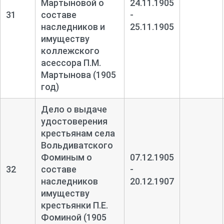
Мартыновой о
24.11.1905
31
составе
-
наследников и
25.11.1905
имуществу
коллежского
асессора П.М.
Мартынова (1905
год)
Дело о выдаче
удостоверения
крестьянам села
Вольдиватского
Фоминым о
07.12.1905
32
составе
-
наследников
20.12.1907
имуществу
крестьянки П.Е.
Фоминой (1905