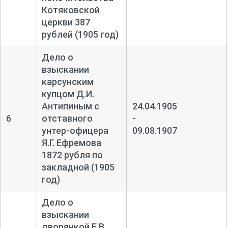
Котяковской
церкви 387
рублей (1905 год)
Дело о
взыскании
карсунским
купцом Д.И.
Антипиным с
24.04.1905
6
отставного
-
унтер-
офицера
09.08.1907
Я.Г. Ефремова
1872 рубля по
закладной (1905
год)
Дело о
взыскании
дворянкой Е.В.