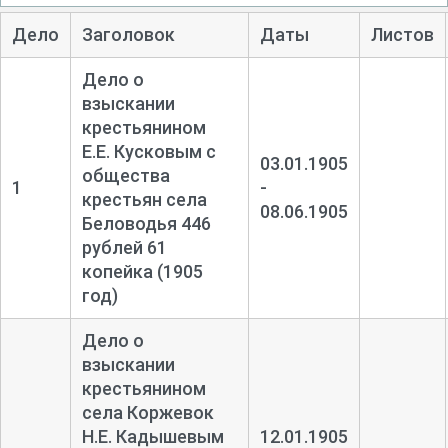
Дело
Заголовок
Даты
Листов
Дело о
взыскании
крестьянином
Е.Е. Кусковым с
03.01.1905
общества
1
-
крестьян села
08.06.1905
Беловодья 446
рублей 61
копейка (1905
год)
Дело о
взыскании
крестьянином
села Коржевок
Н.Е. Кадышевым
12.01.1905