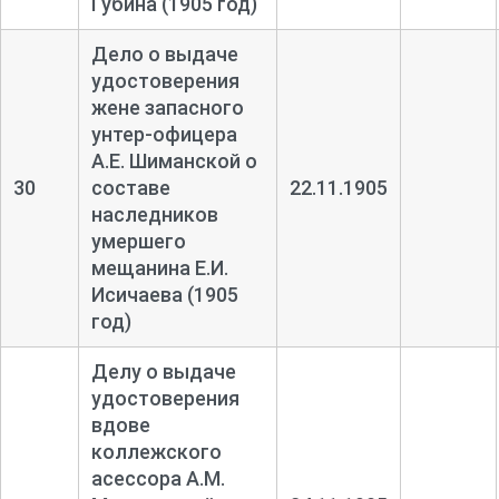
Губина (1905 год)
Дело о выдаче
удостоверения
жене запасного
унтер-
офицера
А.Е. Шиманской о
30
составе
22.11.1905
наследников
умершего
мещанина Е.И.
Исичаева (1905
год)
Делу о выдаче
удостоверения
вдове
коллежского
асессора А.М.