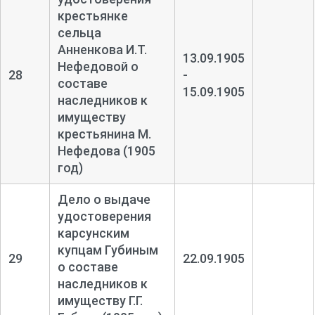
крестьянке
сельца
Анненкова И.Т.
13.09.1905
Нефедовой о
28
-
составе
15.09.1905
наследников к
имуществу
крестьянина М.
Нефедова (1905
год)
Дело о выдаче
удостоверения
карсунским
купцам Губиным
29
22.09.1905
о составе
наследников к
имуществу Г.Г.