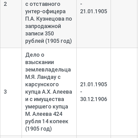
2
с отставного
-
унтер-
офицера
21.01.1905
П.А. Кузнецова по
запродажной
записи 350
рублей (1905 год)
Дело о
взыскании
землевладельца
М.Я. Ландау с
карсунского
21.01.1905
3
купца А.Х. Алеева
-
и с имущества
30.12.1906
умершего купца
М. Алеева 424
рубля 14 копеек
(1905 год)