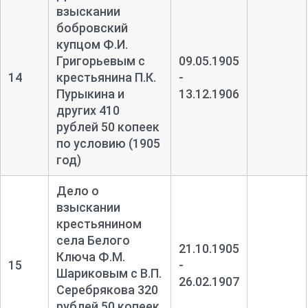
взыскании
бобровский
купцом Ф.И.
Григорьевым с
09.05.1905
14
крестьянина П.К.
-
Пурыкина и
13.12.1906
других 410
рублей 50 копеек
по условию (1905
год)
Дело о
взыскании
крестьянином
села Белого
21.10.1905
Ключа Ф.М.
15
-
Шариковым с В.П.
26.02.1907
Серебрякова 320
рублей 50 копеек