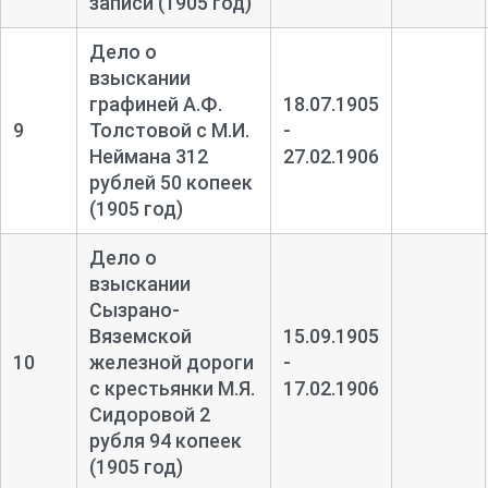
записи (1905 год)
Дело о
взыскании
графиней А.Ф.
18.07.1905
9
Толстовой с М.И.
-
Неймана 312
27.02.1906
рублей 50 копеек
(1905 год)
Дело о
взыскании
Сызрано-
Вяземской
15.09.1905
10
железной дороги
-
с крестьянки М.Я.
17.02.1906
Сидоровой 2
рубля 94 копеек
(1905 год)