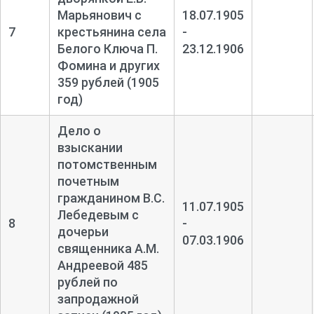
Марьянович с
18.07.1905
7
крестьянина села
-
Белого Ключа П.
23.12.1906
Фомина и других
359 рублей (1905
год)
Дело о
взыскании
потомственным
почетным
гражданином В.С.
11.07.1905
Лебедевым с
8
-
дочерьи
07.03.1906
священника А.М.
Андреевой 485
рублей по
запродажной