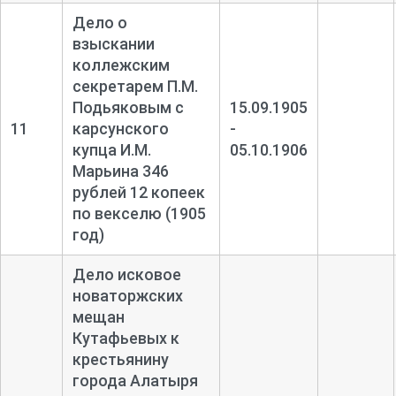
Дело о
взыскании
коллежским
секретарем П.М.
Подьяковым с
15.09.1905
11
карсунского
-
купца И.М.
05.10.1906
Марьина 346
рублей 12 копеек
по векселю (1905
год)
Дело исковое
новаторжских
мещан
Кутафьевых к
крестьянину
города Алатыря