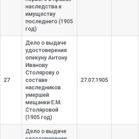
наследства к
имуществу
последнего (1905
год)
Дело о выдаче
удостоверения
опекуну Антону
Иванову
Столярову о
27
составе
27.07.1905
наследников
умершей
мещанки Е.М.
Столяровой
(1905 год)
Дело о выдаче
удостоверения