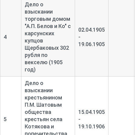
Дело о
взыскании
торговым домом
"А.П. Белов и Ко" с
02.04.1905
карсунских
4
-
купцов
19.06.1905
Щербаковых 302
рубля по
векселю (1905
год)
Дело о
взыскании
крестьянином
П.М. Шатовым
общества
15.04.1905
5
крестьян села
-
Котякова и
19.10.1906
попечительства