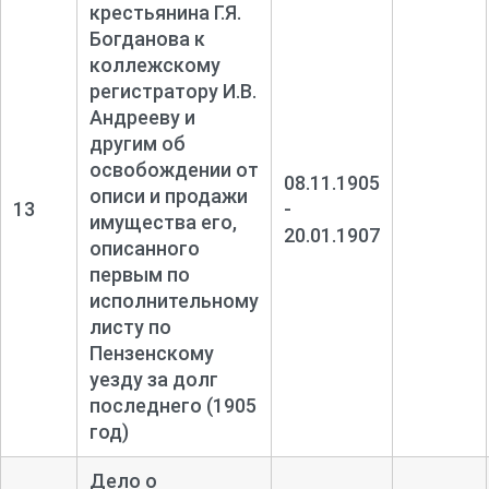
крестьянина Г.Я.
Богданова к
коллежскому
регистратору И.В.
Андрееву и
другим об
освобождении от
08.11.1905
описи и продажи
13
-
имущества его,
20.01.1907
описанного
первым по
исполнительному
листу по
Пензенскому
уезду за долг
последнего (1905
год)
Дело о