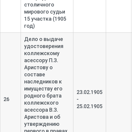
столичного
мирового судьи
15 участка (1905
год)
Дело о выдаче
удостоверения
коллежскому
асессору П.З.
Аристову о
составе
наследников к
имуществу его
23.02.1905
родного брата
26
-
коллежского
25.02.1905
асессора В.З.
Аристова и об
утверждению
первого в правах