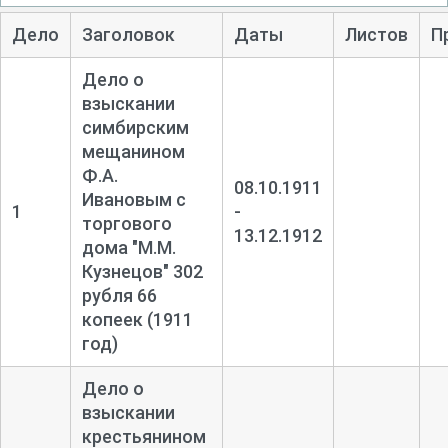
Дело
Заголовок
Даты
Листов
П
Дело о
взыскании
симбирским
мещанином
Ф.А.
08.10.1911
Ивановым с
1
-
торгового
13.12.1912
дома "М.М.
Кузнецов" 302
рубля 66
копеек (1911
год)
Дело о
взыскании
крестьянином