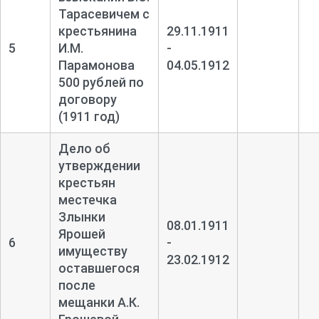
Тарасевичем с
крестьянина
29.11.1911
5
И.М.
-
Парамонова
04.05.1912
500 рублей по
договору
(1911 год)
Дело об
утверждении
крестьян
местечка
Злынки
08.01.1911
Ярошей
6
-
имуществу
23.02.1912
оставшегося
после
мещанки А.К.