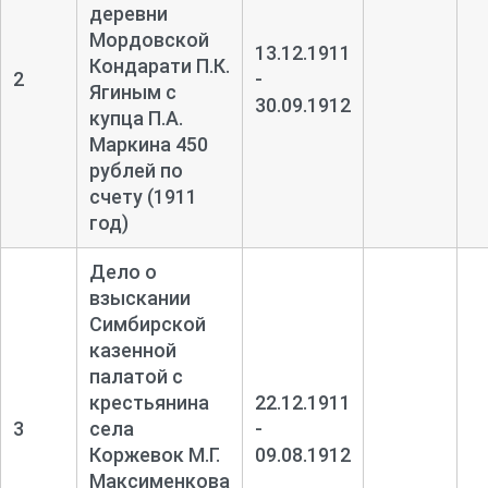
деревни
Мордовской
13.12.1911
Кондарати П.К.
2
-
Ягиным с
30.09.1912
купца П.А.
Маркина 450
рублей по
счету (1911
год)
Дело о
взыскании
Симбирской
казенной
палатой с
крестьянина
22.12.1911
3
села
-
Коржевок М.Г.
09.08.1912
Максименкова