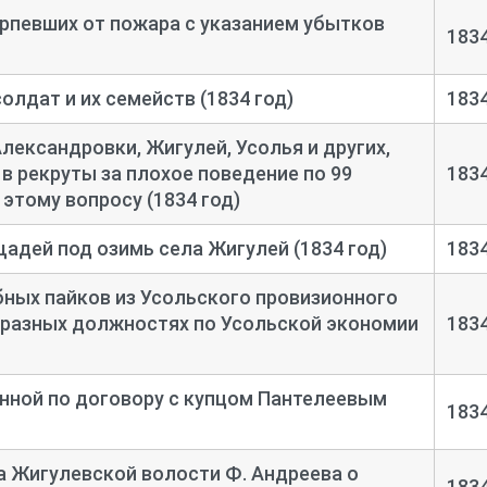
ерпевших от пожара с указанием убытков
183
олдат и их семейств (1834 год)
183
лександровки, Жигулей, Усолья и других,
в рекруты за плохое поведение по 99
183
 этому вопросу (1834 год)
адей под озимь села Жигулей (1834 год)
183
бных пайков из Усольского провизионного
 разных должностях по Усольской экономии
183
енной по договору с купцом Пантелеевым
183
 Жигулевской волости Ф. Андреева о
183