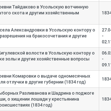
ревни Тайдаково в Усольскую вотчинную
атого скота и другим хозяйственным
183
села Александровки в Усольскую контору о
27.0
 разрешения на бракосочетания и другие
-
02.1
игулевской волости в Усольскую контору о
06.0
вке золы и другие хозяйственные вопросы
-
09.1
ревни Комаровки о выдаче одномесячных
183
я отлучки в другие губернии (1834 год)
ыборных Разливанова и Шадрина о поджоге
ши, о хищении лошади у крестьянина
183
роисшествиях (1834 год)