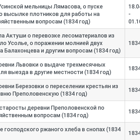
синской мельницы Лямасова, о пуске
18.0
о высылке плотников для работы на
-
зяйственным вопросам (1834 год)
01.1
а Актуши о перевозке лесоматериалов из
ело Усолье, о поражении молнией двух
183
а Балахонцева и другим вопросам (1834 год)
ревни Львовки о выдаче трехмесячных
183
ля выезда в другие местности (1834 год)
евни Березовки о переселении крестьян из
183
евню Преполовенскую (1834 год)
 старосты деревни Преполовенской по
183
яйственным вопросам (1834 год)
е господского ржаного хлеба в снопах (1834
183