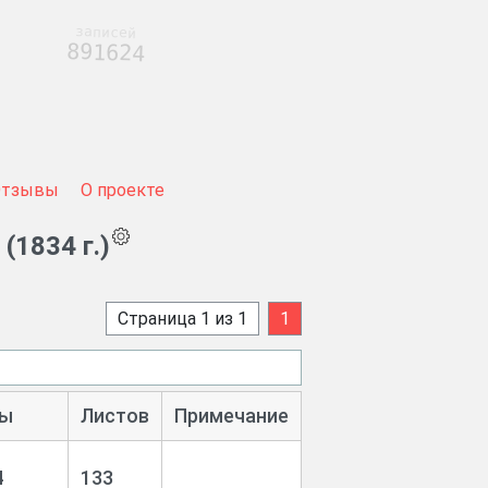
записей
891624
Отзывы
О проекте
(1834 г.)
Страница 1 из 1
1
ы
Листов
Примечание
4
133