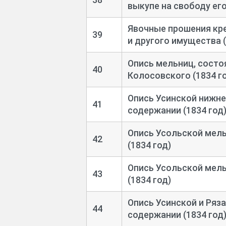
выкупе на свободу его
Явочные прошения кр
39
и другого имущества (
Опись мельниц, состо
40
Колосовского (1834 г
Опись Усинской нижне
41
содержании (1834 год
Опись Усольской мел
42
(1834 год)
Опись Усольской мел
43
(1834 год)
Опись Усинской и Ряз
44
содержании (1834 год