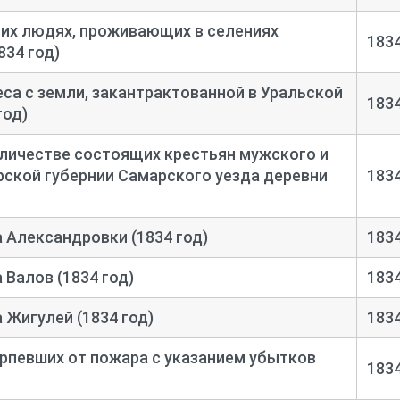
их людях, проживающих в селениях
183
834 год)
еса с земли, закантрактованной в Уральской
183
год)
оличестве состоящих крестьян мужского и
ской губернии Самарского уезда деревни
183
а Александровки (1834 год)
183
 Валов (1834 год)
183
 Жигулей (1834 год)
183
ерпевших от пожара с указанием убытков
183