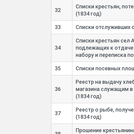
Списки крестьян, пот
32
(1834 год)
33
Списки отслуживших с
Списки крестьян сел А
34
подлежащих к отдаче 
набору и переписка по
35
Списки посевных площ
Реестр на выдачу хле
36
магазина служащим в
(1834 год)
Реестр о рыбе, получ
37
(1834 год)
Прошение крестьянина
38