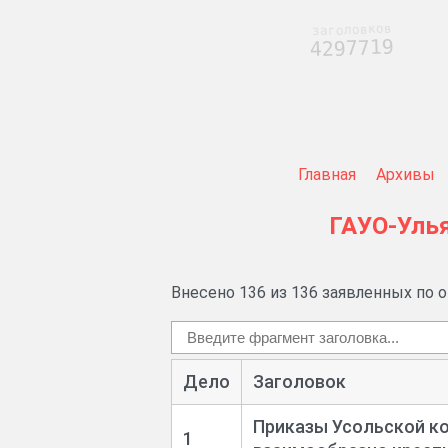
заголовков
4297719
Главная
Архивы
ГАУО-Уль
Внесено 136 из 136 заявленных по 
Дело
Заголовок
Приказы Усольской к
1