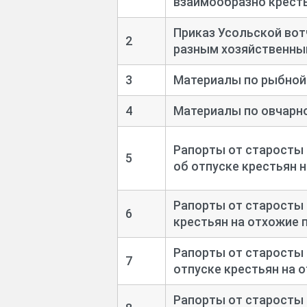
взаимообразно крестья
Приказ Усольской вот
2
разным хозяйственным
3
Материалы по рыбной 
4
Материалы по овчарно
Рапорты от старосты 
5
об отпуске крестьян 
Рапорты от старосты 
6
крестьян на отхожие 
Рапорты от старосты 
7
отпуске крестьян на 
Рапорты от старосты 