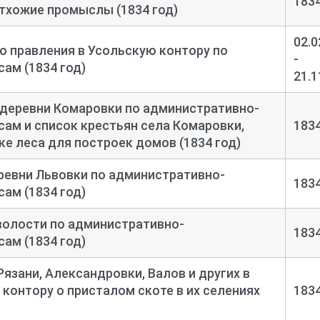
183
отхожие промыслы (1834 год)
02.0
 правления в Усольскую контору по
-
ам (1834 год)
21.1
 деревни Комаровки по административно-
ам и список крестьян села Комаровки,
183
е леса для построек домов (1834 год)
ревни Львовки по административно-
183
ам (1834 год)
волости по административно-
183
ам (1834 год)
язани, Александровки, Валов и других в
контору о присталом скоте в их селениях
183