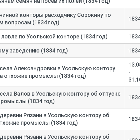
нам семян на посев их полей (1834 год)
чинной конторы расходчику Сорокину по
183
 вопросам (1834 год)
ловле по Усольской конторе (1834 год)
183
му заведению (1834 год)
183
13.0
села Александровки в Усольскую контору
-
на отхожие промыслы (1834 год)
31.1
села Валов в Усольскую контору об отпуске
183
промыслы (1834 год)
деревни Рязани в Усольскую контору об
183
отхожие промыслы (1834 год)
деревни Рязани в Усольскую контору об