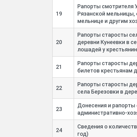
Рапорты смотрителя У
19
Рязанской мельницы, 
мельнице и другим хо
Рапорты старосты сел
20
деревни Кунеевки в с
лошадей у крестьянин
Рапорты старосты де
21
билетов крестьянам д
Рапорты старосты дер
22
села Березовки в дер
Донесения и рапорты
23
административно-
хоз
Сведения о количеств
24
год)