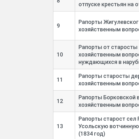
8
отпуске крестьян на 
Рапорты Жигулевского
9
хозяйственным вопрос
Рапорты от старосты
10
хозяйственным вопрос
нуждающихся в нарубк
Рапорты старосты де
11
хозяйственным вопрос
Рапорты Борковской 
12
хозяйственным вопрос
Рапорты старост сел Р
13
Усольскую вотчинную 
(1834 год)