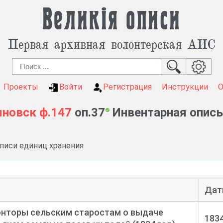
Великія описи
Первая архивная волонтерская АИС
Проекты
Войти
Регистрация
Инструкции
яновск
ф.147
оп.37
Инвентарная опись 
описи единиц хранения
Дат
онторы сельским старостам о выдаче
183