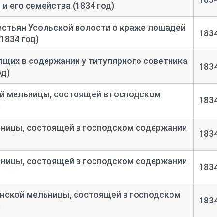
 и его семейства (1834 год)
естьян Усольской волости о краже лошадей
183
1834 год)
ящих в содержании у титулярного советника
183
од)
й мельницы, состоящей в господском
183
)
ьницы, состоящей в господском содержании
183
ьницы, состоящей в господском содержании
183
анской мельницы, состоящей в господском
183
)