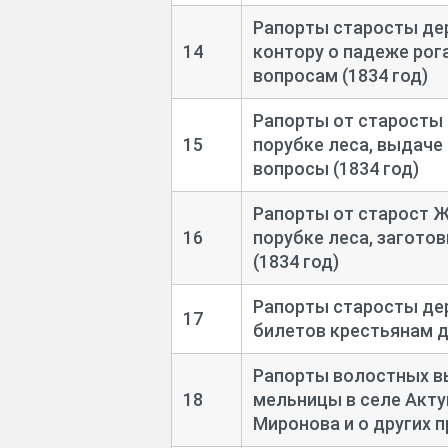
Рапорты старосты де
14
контору о падеже рог
вопросам (1834 год)
Рапорты от старосты 
15
порубке леса, выдаче
вопросы (1834 год)
Рапорты от старост Ж
16
порубке леса, загото
(1834 год)
Рапорты старосты де
17
билетов крестьянам дл
Рапорты волостных в
18
мельницы в селе Акту
Миронова и о других п