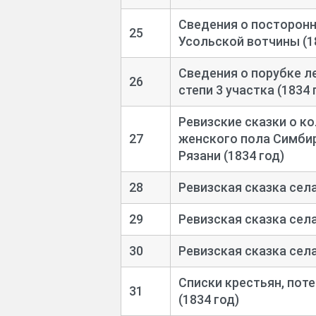
Сведения о посторонн
25
Усольской вотчины (1
Сведения о порубке л
26
степи 3 участка (1834 
Ревизские сказки о к
27
женского пола Симбир
Рязани (1834 год)
28
Ревизская сказка сел
29
Ревизская сказка села
30
Ревизская сказка села
Списки крестьян, пот
31
(1834 год)