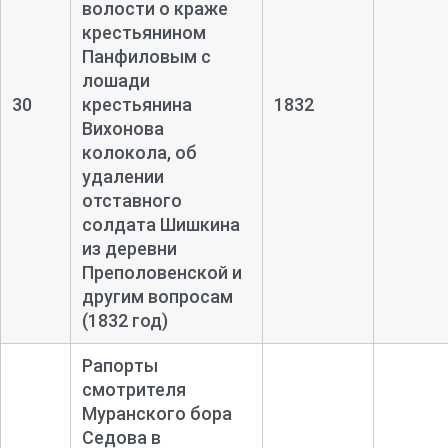
волости о краже
крестьянином
Панфиловым с
лошади
30
крестьянина
1832
Вихонова
колокола, об
удалении
отставного
солдата Шишкина
из деревни
Преполовенской и
другим вопросам
(1832 год)
Рапорты
смотрителя
Муранского бора
Седова в