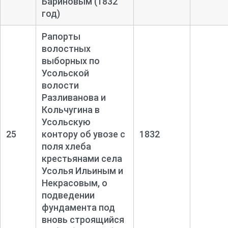
Бариновым (1832
год)
Рапорты
волостных
выборных по
Усольской
волости
Разливанова и
Кольчугина в
Усольскую
25
контору об увозе с
1832
поля хлеба
крестьянами села
Усолья Ильиным и
Некрасовым, о
подведении
фундамента под
вновь строящийся