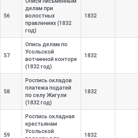
Описи письменным
делам при
56
волостных
1832
правлениях (1832
год)
Опись делам по
Усольской
57
1832
вотчинной конторе
(1832 год)
Роспись окладов
платежа податей
58
1832
по селу Жигули
(1832 год)
Роспись окладная
крестьянам
Усольской
59
1832