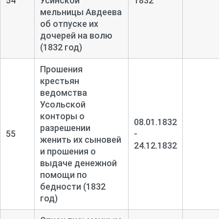
54
Усинской
1832
мельницы Авдеева
об отпуске их
дочерей на волю
(1832 год)
Прошения
крестьян
ведомства
Усольской
конторы о
08.01.1832
разрешении
55
-
женить их сыновей
24.12.1832
и прошения о
выдаче денежной
помощи по
бедности (1832
год)