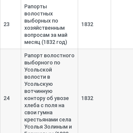
Рапорты
волостных
выборных по
23
1832
хозяйственным
вопросам за май
месяц (1832 год)
Рапорт волостного
выборного по
Усольской
волости в
Усольскую
вотчинную
24
контору об увозе
1832
хлеба с поля на
свои гумна
крестьянами села
Усолья Золиным и