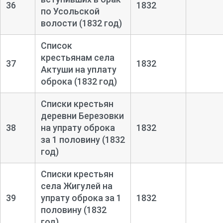
36
1832
по Усольской
волости (1832 год)
Список
крестьянам села
37
1832
Актуши на уплату
оброка (1832 год)
Списки крестьян
деревни Березовки
38
на упрату оброка
1832
за 1 половину (1832
год)
Списки крестьян
села Жигулей на
39
упрату оброка за 1
1832
половину (1832
год)