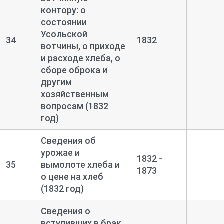
контору: о
состоянии
Усольской
34
1832
вотчины, о приходе
и расходе хлеба, о
сборе оброка и
другим
хозяйственным
вопросам (1832
год)
Сведения об
урожае и
1832 -
35
вымолоте хлеба и
1873
о цене на хлеб
(1832 год)
Сведения о
вступивших в брак