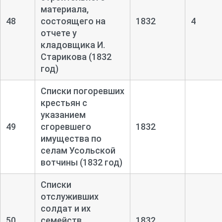
материала,
48
состоящего на
1832
4
отчете у
кладовщика И.
Старикова (1832
год)
Списки погоревших
крестьян с
указанием
49
сгоревшего
1832
имущества по
селам Усольской
вотчины (1832 год)
Списки
отслуживших
солдат и их
50
семейств,
1832