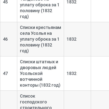
45
1832
уплату оброка за 1
половину (1832
год)
Списки крестьянам
села Усолья на
46
уплату оброка за 1
1832
половину (1832
год)
Списки штатных и
дворовых людей
47
Усольской
1832
вотчинной
конторы (1832 год)
Список
господского
строительного