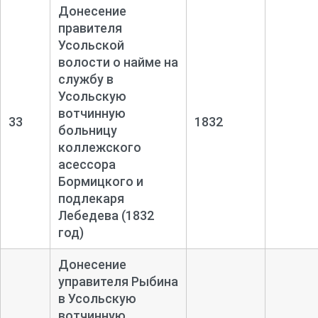
Донесение
правителя
Усольской
волости о найме на
службу в
Усольскую
вотчинную
33
1832
больницу
коллежского
асессора
Бормицкого и
подлекаря
Лебедева (1832
год)
Донесение
управителя Рыбина
в Усольскую
вотчинную