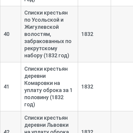
Списки крестьян
по Усольской и
Жигулевской
40
волостям,
1832
забракованных по
рекрутскому
набору (1832 год)
Списки крестьян
деревни
Комаровки на
41
1832
уплату оброка за 1
половину (1832
год)
Списки крестьян
деревни Львовки
42
на уплату оброка
1832