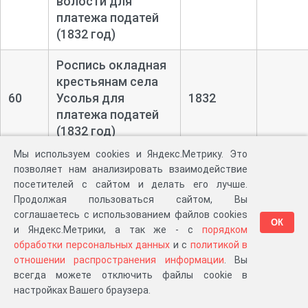
волости для
платежа податей
(1832 год)
Роспись окладная
крестьянам села
60
Усолья для
1832
платежа податей
(1832 год)
Мы используем cookies и Яндекс.Метрику. Это
Окладная роспись
позволяет нам анализировать взаимодействие
из числа душ тягол
посетителей с сайтом и делать его лучше.
61
для сбора оброка
1832
Продолжая пользоваться сайтом, Вы
по Усольской
соглашаетесь с использованием файлов cookies
ОК
волости (1832 год)
и Яндекс.Метрики, а так же - с
порядком
обработки персональных данных
и с
политикой в
Окладная роспись
отношении распространения информации
. Вы
для платежа
всегда можете отключить файлы cookie в
62
податей деревни
1832
настройках Вашего браузера.