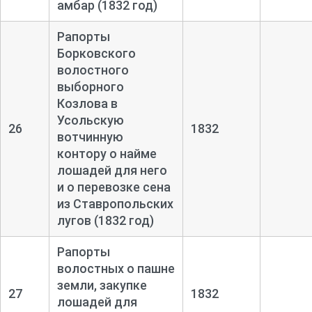
амбар (1832 год)
Рапорты
Борковского
волостного
выборного
Козлова в
Усольскую
26
1832
вотчинную
контору о найме
лошадей для него
и о перевозке сена
из Ставропольских
лугов (1832 год)
Рапорты
волостных о пашне
земли, закупке
27
1832
лошадей для