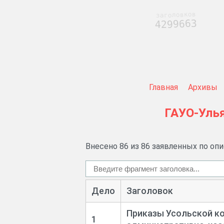
заголовков
4299663
Главная
Архивы
ГАУО-Уль
Внесено 86 из 86 заявленных по оп
Дело
Заголовок
Приказы Усольской к
1