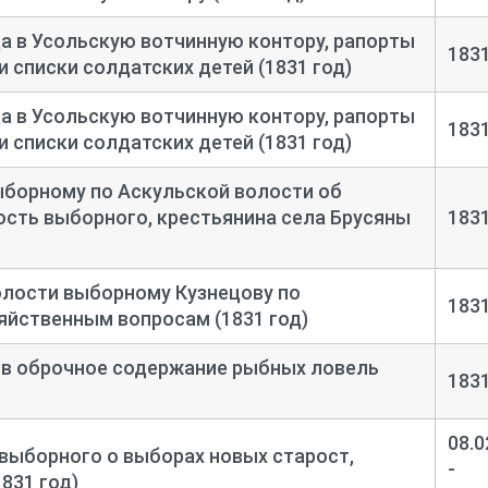
а в Усольскую вотчинную контору, рапорты
183
 списки солдатских детей (1831 год)
а в Усольскую вотчинную контору, рапорты
183
 списки солдатских детей (1831 год)
ыборному по Аскульской волости об
сть выборного, крестьянина села Брусяны
183
олости выборному Кузнецову по
183
яйственным вопросам (1831 год)
 в оброчное содержание рыбных ловель
183
08.0
выборного о выборах новых старост,
-
1831 год)