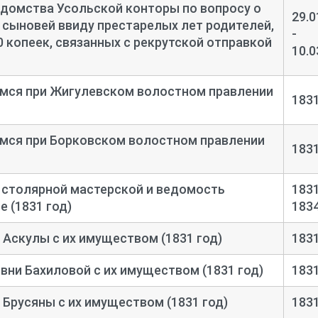
домства Усольской конторы по вопросу о
29.0
 сыновей ввиду престарелых лет родителей,
-
0 копеек, связанных с рекрутской отправкой
10.0
мся при Жигулевском волостном правлении
183
мся при Борковском волостном правлении
183
 столярной мастерской и ведомость
1831
е (1831 год)
183
 Аскулы с их имуществом (1831 год)
183
вни Бахиловой с их имуществом (1831 год)
183
 Брусяны с их имуществом (1831 год)
183