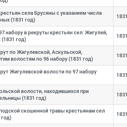
од)
крестьян села Брусяны с указанием числа
183
ных (1831 год)
7 набору в рекруты крестьян сел: Жигулей,
183
 (1831 год)
рут по Жигулевской, Аскульской,
183
гим волостям по 96 набору (1831 год)
рут Жигулевской волости по 97 набору
183
ольской волости, находившихся при
183
ельницы (1831 год)
сподской скошенной травы крестьянам сел
183
 год)