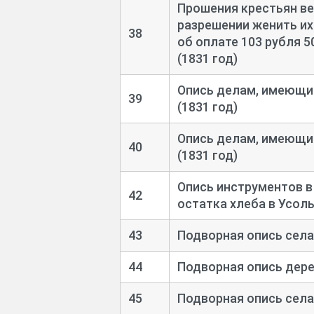
Прошения крестьян ве
разрешении женить их
38
об оплате 103 рубля 5
(1831 год)
Опись делам, имеющи
39
(1831 год)
Опись делам, имеющи
40
(1831 год)
Опись инструментов в
42
остатка хлеба в Усоль
43
Подворная опись села
44
Подворная опись дере
45
Подворная опись села