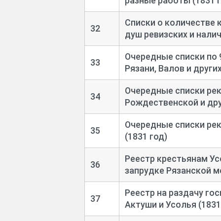
разные работы (1831 г
Списки о количестве 
32
душ ревизских и налич
Очередные списки по 9
33
Рязани, Валов и других
Очередные списки рек
34
Рождественской и дру
Очередные списки рек
35
(1831 год)
Реестр крестьянам Ус
36
запрудке Рязанской м
Реестр на раздачу го
37
Актуши и Усолья (1831