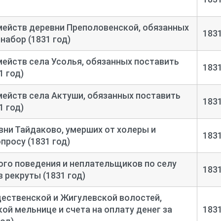
мейств деревни Преполовенской, обязанных
183
 набор (1831 год)
ейств села Усолья, обязанных поставить
183
1 год)
ейств села Актуши, обязанных поставить
183
1 год)
вни Тайдаково, умерших от холеры и
183
просу (1831 год)
ого поведения и неплательщиков по селу
183
 рекруты (1831 год)
ественской и Жигулевской волостей,
ой мельнице и счета на оплату денег за
183