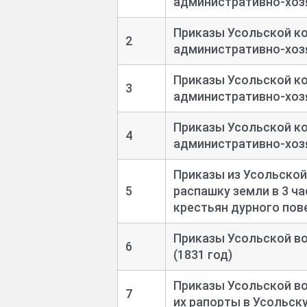
административно-
хоз
Приказы Усольской к
2
административно-
хоз
Приказы Усольской к
3
административно-
хоз
Приказы Усольской к
4
административно-
хоз
Приказы из Усольской
5
распашку земли в 3 ча
крестьян дурного пове
Приказы Усольской в
6
(1831 год)
Приказы Усольской в
7
их рапорты в Усольск