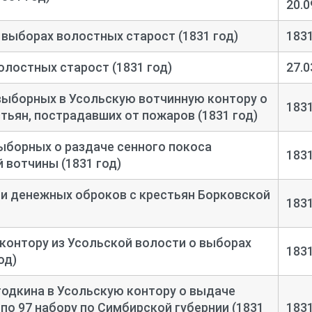
20.0
выборах волостных старост (1831 год)
183
лостных старост (1831 год)
27.0
ыборных в Усольскую вотчинную контору о
183
тьян, пострадавших от пожаров (1831 год)
ыборных о раздаче сенного покоса
183
 вотчины (1831 год)
и денежных оброков с крестьян Борковской
183
контору из Усольской волости о выборах
183
од)
одкина в Усольскую контору о выдаче
по 97 набору по Симбирской губернии (1831
183