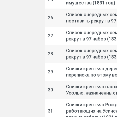
имущества (1831 год)
Список очередных се
26
поставить рекрут в 97
Список очередных сем
27
рекрут в 97 набор (183
Список очередных сем
28
рекрут в 97 набор (183
Списки крестьян дере
29
переписка по этому во
Списки крестьян плох
30
Усолью, назначенных в
Списки крестьян Рожд
31
работающих на Усинск