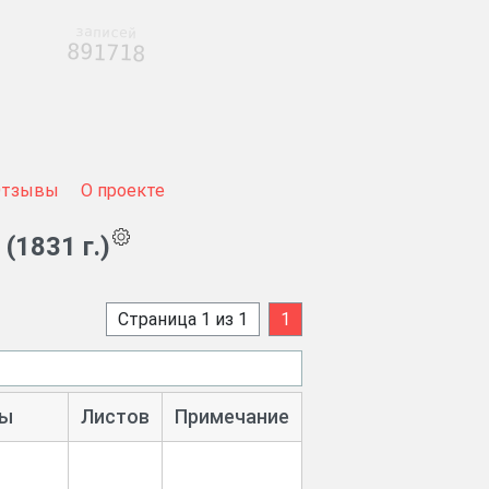
записей
891718
Отзывы
О проекте
(1831 г.)
Страница 1 из 1
1
ы
Листов
Примечание
1