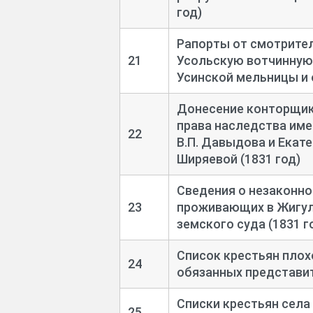
год)
Рапорты от смотрител
21
Усольскую вотчинную 
Усинской мельницы и о
Донесение конторщика
права наследства име
22
В.П. Давыдова и Екат
Ширяевой (1831 год)
Сведения о незаконн
23
проживающих в Жигул
земского суда (1831 г
Список крестьян плох
24
обязанных представит
Списки крестьян села
25