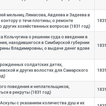
ей мельниц Лямасова, Авдеева и Задеева в
контору о течи плотины, о ремонте
183
 других хозяйственных вопросах (1831 год)
 Кольчугина о решении суда о введении в
ния, находившегося в Симбирской губернии
183
ерины Владимировны, о выдаче денег вдове
орожденных солдатских детях,
евской и других волостях для Самарского
183
од)
ого поведения и неплательщиков,
183
ься в рекруты (1831 год)
 Аскулы с указанием количества душ и их
183