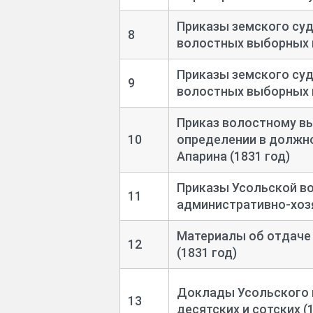
Приказы земского суд
8
волостных выборных и
Приказы земского суд
9
волостных выборных и
Приказ волостному в
10
определении в должно
Апарина (1831 год)
Приказы Усольской в
11
административно-
хоз
Материалы об отдаче
12
(1831 год)
Доклады Усольского 
13
десятских и сотских (