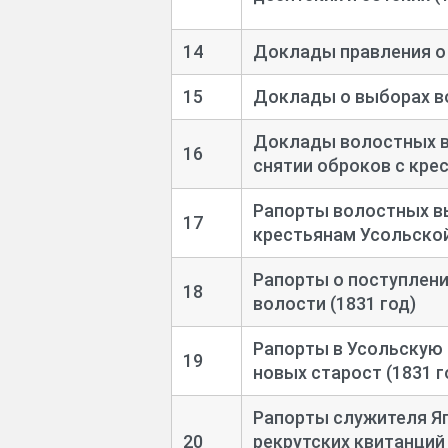
14
Доклады правления о 
15
Доклады о выборах во
Доклады волостных в
16
снятии оброков с крес
Рапорты волостных в
17
крестьянам Усольской
Рапорты о поступлени
18
волости (1831 год)
Рапорты в Усольскую 
19
новых старост (1831 г
Рапорты служителя Яг
20
рекрутских квитанций 