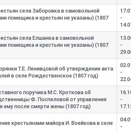
естьян села Заборовка в самовольной
17.0
ии помещика и крестьян не указаны) (1807
-
14.0
естьян села Елшанка в самовольной
13.0
ии помещика и крестьян не указаны) (1807
-
29.0
02.0
рянки Т.Е. Ленивцовой об утверждении акта
-
млей в селе Рождественское (1807 год)
22.0
тавного поручика М.С. Кроткова об
16.1
дственницы Ф. Поспеловой от управления
-
 ему после смерти жены (1807 год)
17.1
04.0
ение крестьянами майора И. Воейкова в селе
-