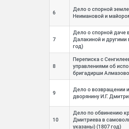
Дело о спорной земле
6
Неимановой и майором
Дело о спорной даче 
7
Далакиной и другими 
год)
Переписка с Сенгиле
8
управлениями об испо
бригадирши Алмазовой
Дело о возвращении и
9
дворянину И.Г. Дмитри
Дело по обвинению кр
10
Дмитриева в самоволь
указаны) (1807 год)