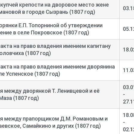
купчей крепости на дворовое место жене
03.1
мановой в городе Сызрань (1807 год)
рянки Е.П. Топорниной об утверждении
05.1
ение в селе Покровское (1807 год)
акта на право владения имением капитану
18.0
Соловчиха (1807 год)
акта на право владения имением дворянина
11.0
ле Успенское (1807 год)
03.0
я между дворянкой Т. Ленивцевой и её
-
аза (1807 год)
27.1
18.0
ия между прапорщиком Д.М. Романовым и
-
евское, Самайкино и других (1807 год)
02.1