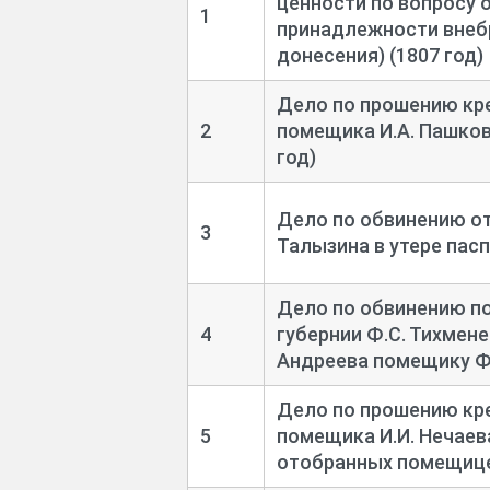
ценности по вопросу
1
принадлежности внебр
донесения) (1807 год)
Дело по прошению кр
2
помещика И.А. Пашков
год)
Дело по обвинению от
3
Талызина в утере пасп
Дело по обвинению п
4
губернии Ф.С. Тихмене
Андреева помещику Ф.Г
Дело по прошению кре
5
помещика И.И. Нечаев
отобранных помещицей