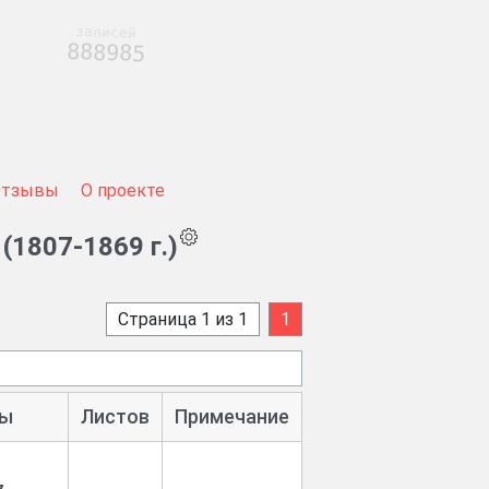
записей
888985
Отзывы
О проекте
1807-1869 г.)
Страница 1 из 1
1
ы
Листов
Примечание