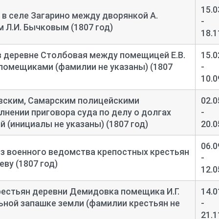
15.0
 в селе Загарино между дворянкой А.
-
 Л.И. Бычковым (1807 год)
18.1
в деревне Столбовая между помещицей Е.В.
15.0
помещиками (фамилии не указаны) (1807
-
10.0
евским, Самарским полицейскими
02.0
лнении приговора суда по делу о долгах
-
 (инициалы не указаны) (1807 год)
20.0
06.0
з военного ведомства крепостных крестьян
-
еву (1807 год)
12.0
естьян деревни Демидовка помещика И.Г.
14.0
ной запашке земли (фамилии крестьян не
-
21.1