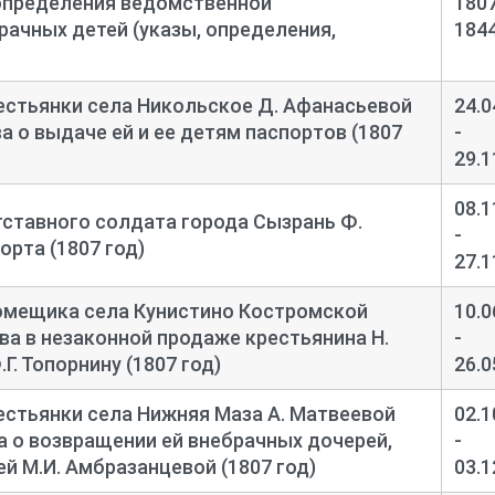
 определения ведомственной
1807
ачных детей (указы, определения,
184
естьянки села Никольское Д. Афанасьевой
24.0
а о выдаче ей и ее детям паспортов (1807
-
29.1
08.1
ставного солдата города Сызрань Ф.
-
орта (1807 год)
27.1
омещика села Кунистино Костромской
10.0
ва в незаконной продаже крестьянина Н.
-
. Топорнину (1807 год)
26.0
стьянки села Нижняя Маза А. Матвеевой
02.1
а о возвращении ей внебрачных дочерей,
-
 М.И. Амбразанцевой (1807 год)
03.1