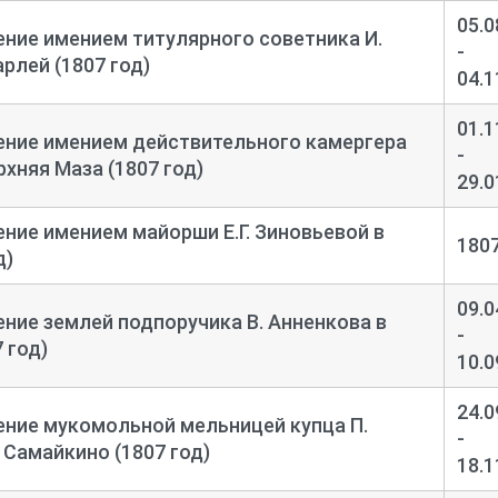
05.0
ение имением титулярного советника И.
-
рлей (1807 год)
04.1
01.1
ение имением действительного камергера
-
рхняя Маза (1807 год)
29.0
ение имением майорши Е.Г. Зиновьевой в
180
д)
09.0
ение землей подпоручика В. Анненкова в
-
 год)
10.0
24.0
ение мукомольной мельницей купца П.
-
 Самайкино (1807 год)
18.1