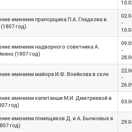
10.0
02.0
ение имением прапорщика П.А. Гладкова в
-
(1807 год)
10.0
09.0
ение имением надворного советника А.
-
кино (1807 год)
28.0
22.0
ение имением майора И.Ф. Воейкова в селе
-
26.0
ение имением капитанши М.И. Дмитриевой в
03.0
07 год)
ение имением помещиков Д. и А. Бычковых в
29.0
807 год)