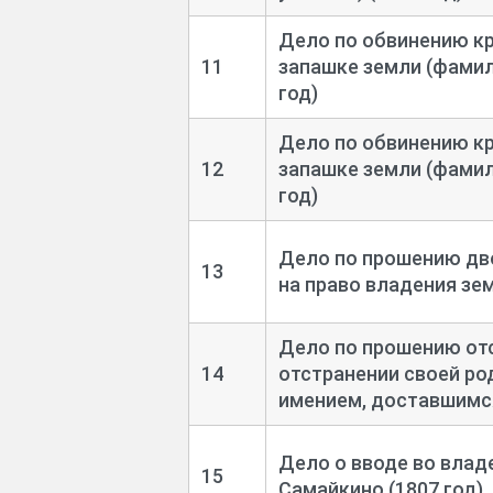
Дело по обвинению кр
11
запашке земли (фамил
год)
Дело по обвинению кр
12
запашке земли (фамил
год)
Дело по прошению дво
13
на право владения зе
Дело по прошению отс
14
отстранении своей ро
имением, доставшимся
Дело о вводе во влад
15
Самайкино (1807 год)