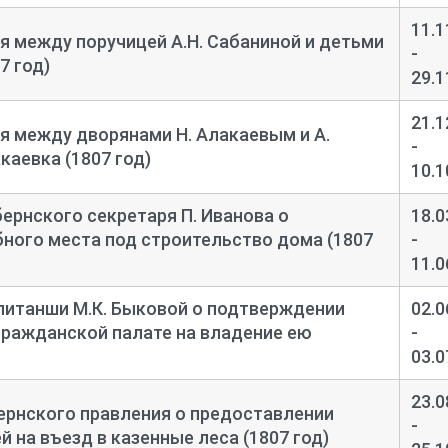
11.1
я между поручицей А.Н. Сабаниной и детьми
-
7 год)
29.1
21.1
я между дворянами Н. Алакаевым и А.
-
каевка (1807 год)
10.1
ернского секретаря П. Иванова о
18.0
ного места под строительство дома (1807
-
11.0
питанши М.К. Быковой о подтверждении
02.0
гражданской палате на владение ею
-
03.0
23.0
ернского правления о предоставлении
-
 на въезд в казенные леса (1807 год)