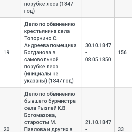
порубке леса (1847
год)
Дело по обвинению
крестьянина села
Топорнино С.
Андреева помещика
30.10.1847
19
Богданова в
-
156
самовольной
08.05.1850
порубке леса
(инициалы не
указаны) (1847 год)
Дело по обвинению
бывшего бурмистра
села Рызлей К.В.
Богомазова,
старосты М.
21.10.1847
20
Павлова и других в
-
33