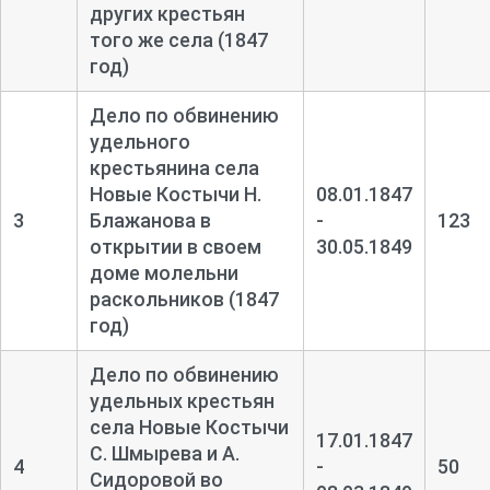
других крестьян
того же села (1847
год)
Дело по обвинению
удельного
крестьянина села
Новые Костычи Н.
08.01.1847
3
Блажанова в
-
123
открытии в своем
30.05.1849
доме молельни
раскольников (1847
год)
Дело по обвинению
удельных крестьян
села Новые Костычи
17.01.1847
С. Шмырева и А.
4
-
50
Сидоровой во