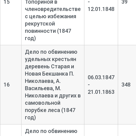
15
Топориной в
-
39
членовредительстве
12.01.1848
с целью избежания
рекрутской
повинности (1847
год)
Дело по обвинению
удельных крестьян
деревень Старая и
Новая Бекшанка П.
06.03.1847
Николаева, А.
16
-
348
Васильева, М.
21.01.1863
Николаева и других в
самовольной
порубке леса (1847
год)
Дело по обвинению