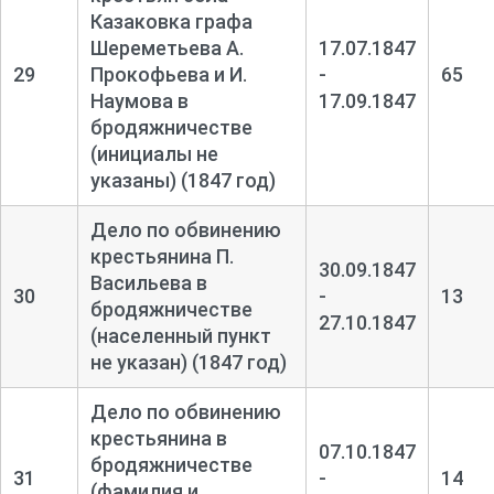
Казаковка графа
Шереметьева А.
17.07.1847
29
Прокофьева и И.
-
65
Наумова в
17.09.1847
бродяжничестве
(инициалы не
указаны) (1847 год)
Дело по обвинению
крестьянина П.
30.09.1847
Васильева в
30
-
13
бродяжничестве
27.10.1847
(населенный пункт
не указан) (1847 год)
Дело по обвинению
крестьянина в
07.10.1847
бродяжничестве
31
-
14
(фамилия и