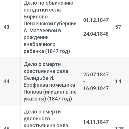
Дело по обвинению
солдатки села
Борисово
01.12.1847
Пензенской губернии
43
-
57
А. Матвеевой в
24.04.1848
рождении
внебрачного
ребенка (1847 год)
Дело о смерти
крестьянина села
25.07.1847
Селидьба И.
44
-
14
Ерофеева помещика
16.09.1847
Попова (инициалы не
указаны) (1847 год)
Дело о смерти
удельного
14.11.1847
крестьянина села
45
-
128