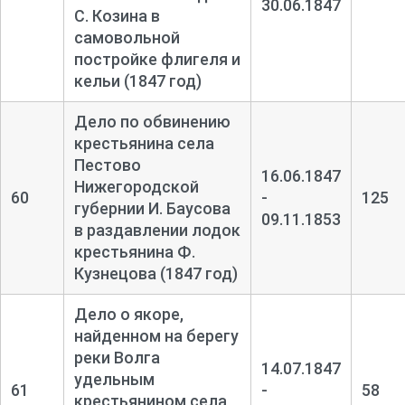
30.06.1847
С. Козина в
самовольной
постройке флигеля и
кельи (1847 год)
Дело по обвинению
крестьянина села
Пестово
16.06.1847
Нижегородской
60
-
125
губернии И. Баусова
09.11.1853
в раздавлении лодок
крестьянина Ф.
Кузнецова (1847 год)
Дело о якоре,
найденном на берегу
реки Волга
14.07.1847
удельным
61
-
58
крестьянином села