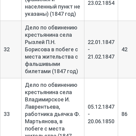
23.02.1854
населенный пункт не
указаны) (1847 год)
Дело по обвинению
крестьянина села
Рызлей П.Н.
22.01.1847
32
Борисова в побеге с
-
42
места жительства с
21.02.1847
фальшивыми
билетами (1847 год)
Дело по обвинению
крестьянина села
Владимирское И.
Лаврентьева,
05.12.1847
33
работника дьячка Ф.
-
86
Мартьянова, в
20.06.1850
побеге с места
жительства (1847