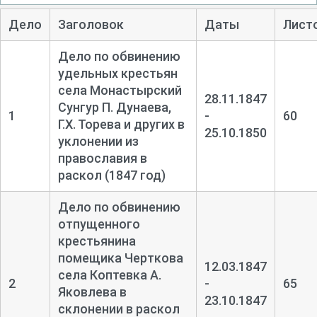
Дело
Заголовок
Даты
Лист
Дело по обвинению
удельных крестьян
села Монастырский
28.11.1847
Сунгур П. Дунаева,
1
-
60
Г.Х. Торева и других в
25.10.1850
уклонении из
православия в
раскол (1847 год)
Дело по обвинению
отпущенного
крестьянина
помещика Черткова
12.03.1847
села Коптевка А.
2
-
65
Яковлева в
23.10.1847
склонении в раскол