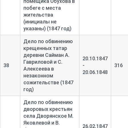
помещика Обухова в
побеге с места
жительства
(инициалы не
указаны) (1847 год)
Дело по обвинению
крещенных татар
деревни Сайман А.
20.10.1847
Гавриловой и С.
38
-
316
Алексеева в
20.06.1848
незаконном
сожительстве (1847
год)
Дело по обвинению
дворовых крестьян
села Дворянское М.
Яковлевой и В.
26.02.1847