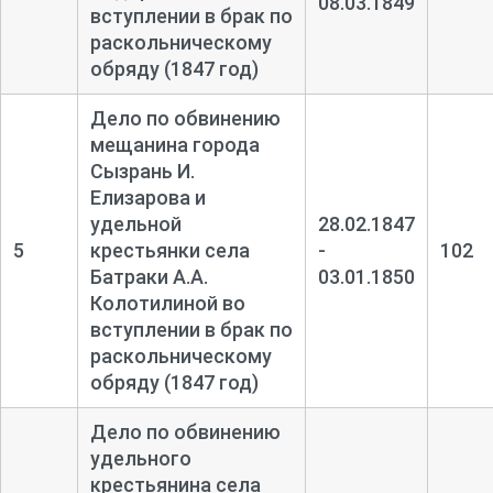
08.03.1849
вступлении в брак по
раскольническому
обряду (1847 год)
Дело по обвинению
мещанина города
Сызрань И.
Елизарова и
удельной
28.02.1847
5
крестьянки села
-
102
Батраки А.А.
03.01.1850
Колотилиной во
вступлении в брак по
раскольническому
обряду (1847 год)
Дело по обвинению
удельного
крестьянина села