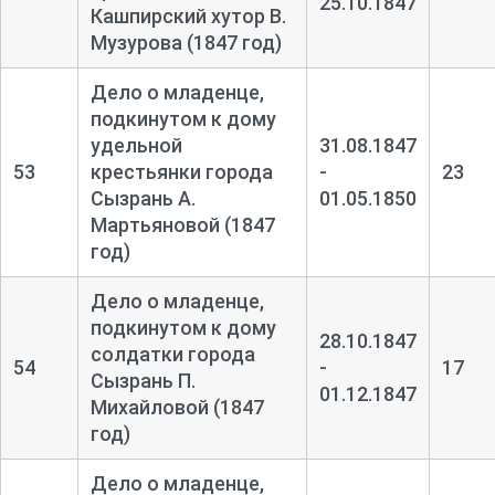
25.10.1847
Кашпирский хутор В.
Музурова (1847 год)
Дело о младенце,
подкинутом к дому
удельной
31.08.1847
53
крестьянки города
-
23
Сызрань А.
01.05.1850
Мартьяновой (1847
год)
Дело о младенце,
подкинутом к дому
28.10.1847
солдатки города
54
-
17
Сызрань П.
01.12.1847
Михайловой (1847
год)
Дело о младенце,