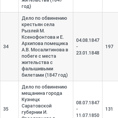
год)
Дело по обвинению
крестьян села
Рызлей М.
Ксенофонтова и Е.
04.08.1847
Архипова помещика
34
-
197
А.В. Мосалитинова в
23.01.1848
побеге с места
жительства с
фалышивыми
билетами (1847 год)
Дело по обвинению
мещанина города
Кузнецк
08.07.1847
Саратовской
35
-
131
губернии И.
11.07.1850