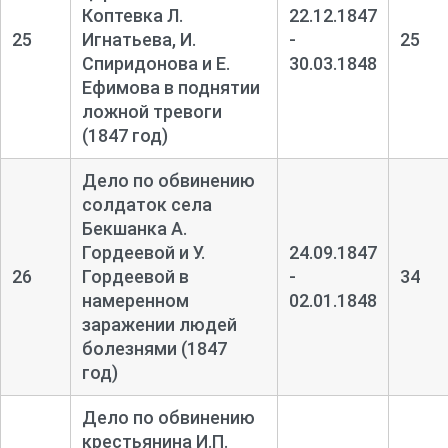
Коптевка Л.
22.12.1847
25
Игнатьева, И.
-
25
Спиридонова и Е.
30.03.1848
Ефимова в поднятии
ложной тревоги
(1847 год)
Дело по обвинению
солдаток села
Бекшанка А.
Гордеевой и У.
24.09.1847
26
Гордеевой в
-
34
намеренном
02.01.1848
заражении людей
болезнями (1847
год)
Дело по обвинению
крестьянина И.П.