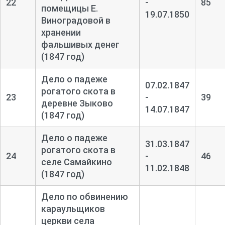
22
-
85
помещицы Е.
19.07.1850
Виноградовой в
хранении
фальшивых денег
(1847 год)
Дело о падеже
07.02.1847
рогатого скота в
23
-
39
деревне Зыково
14.07.1847
(1847 год)
Дело о падеже
31.03.1847
рогатого скота в
24
-
46
селе Самайкино
11.02.1848
(1847 год)
Дело по обвинению
караульщиков
церкви села