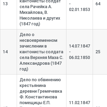
кантонисты солдат
13
-
64
села Рачейка А.
02.01.1853
Михайлова, В.
Николаева и других
(1847 год)
Дело о
несвоевременном
зачислении в
14.07.1847
14
кантонисты солдата
-
25
села Верхняя Маза С.
06.02.1850
Александрова (1847
год)
Дело по обвинению
крестьянина
деревни Гремячевка
Ф. Константинова
помещицы Е.П.
11.02.1847