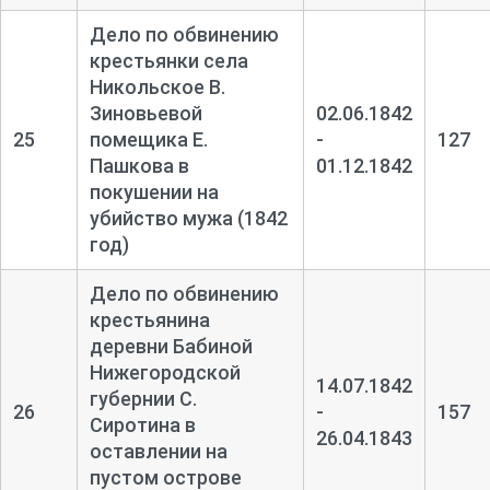
Дело по обвинению
крестьянки села
Никольское В.
Зиновьевой
02.06.1842
25
помещика Е.
-
127
Пашкова в
01.12.1842
покушении на
убийство мужа (1842
год)
Дело по обвинению
крестьянина
деревни Бабиной
Нижегородской
14.07.1842
губернии С.
26
-
157
Сиротина в
26.04.1843
оставлении на
пустом острове