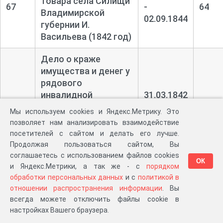
товара села Силищи
67
-
64
Владимирской
02.09.1844
губернии И.
Васильева (1842 год)
Дело о краже
имущества и денег у
рядового
инвалидной
31.03.1842
68
команды города
-
95
Мы используем cookies и Яндекс.Метрику. Это
Сызрань В.
12.10.1842
позволяет нам анализировать взаимодействие
Миронова
посетителей с сайтом и делать его лучше.
неизвестными
Продолжая пользоваться сайтом, Вы
лицами (1842 год)
соглашаетесь с использованием файлов cookies
ОК
и Яндекс.Метрики, а так же - с
порядком
Дело о краже
обработки персональных данных
и с
политикой в
имущества у
отношении распространения информации
. Вы
всегда можете отключить файлы cookie в
удельной
04.06.1842
настройках Вашего браузера.
крестьянки села
69
-
134