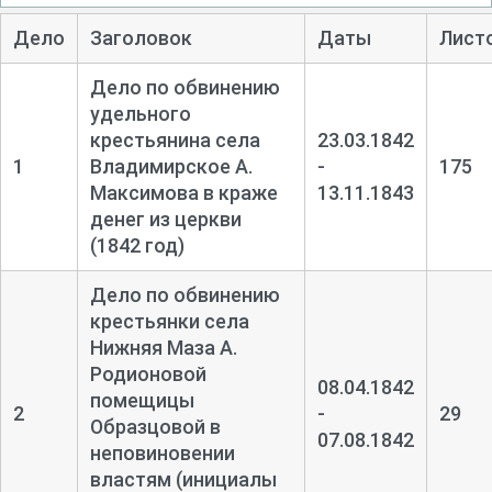
Дело
Заголовок
Даты
Лист
Дело по обвинению
удельного
крестьянина села
23.03.1842
1
Владимирское А.
-
175
Максимова в краже
13.11.1843
денег из церкви
(1842 год)
Дело по обвинению
крестьянки села
Нижняя Маза А.
Родионовой
08.04.1842
помещицы
2
-
29
Образцовой в
07.08.1842
неповиновении
властям (инициалы