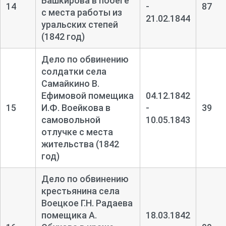
Башкирова в побеге
14
-
87
с места работы из
21.02.1844
уральских степей
(1842 год)
Дело по обвинению
солдатки села
Самайкино В.
Ефимовой помещика
04.12.1842
15
И.Ф. Воейкова в
-
39
самовольной
10.05.1843
отлучке с места
жительства (1842
год)
Дело по обвинению
крестьянина села
Воецкое Г.Н. Радаева
помещика А.
18.03.1842