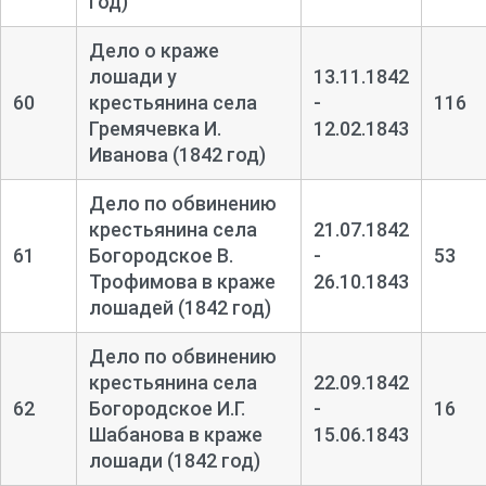
год)
Дело о краже
лошади у
13.11.1842
60
крестьянина села
-
116
Гремячевка И.
12.02.1843
Иванова (1842 год)
Дело по обвинению
крестьянина села
21.07.1842
61
Богородское В.
-
53
Трофимова в краже
26.10.1843
лошадей (1842 год)
Дело по обвинению
крестьянина села
22.09.1842
62
Богородское И.Г.
-
16
Шабанова в краже
15.06.1843
лошади (1842 год)