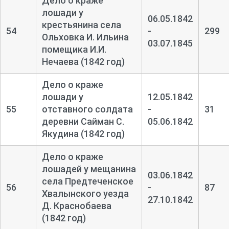
Дело о краже
лошади у
06.05.1842
крестьянина села
54
-
299
Ольховка И. Ильина
03.07.1845
помещика И.И.
Нечаева (1842 год)
Дело о краже
лошади у
12.05.1842
55
отставного солдата
-
31
деревни Сайман С.
05.06.1842
Якудина (1842 год)
Дело о краже
лошадей у мещанина
03.06.1842
села Предтеченское
56
-
87
Хвалынского уезда
27.10.1842
Д. Краснобаева
(1842 год)