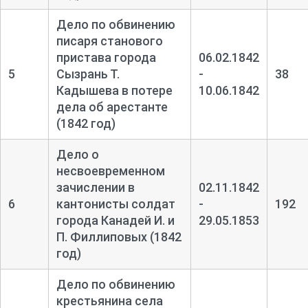
Дело по обвинению
писаря станового
пристава города
06.02.1842
5
Сызрань Т.
-
38
Кадышева в потере
10.06.1842
дела об арестанте
(1842 год)
Дело о
несвоевременном
зачислении в
02.11.1842
6
кантонисты солдат
-
192
города Канадей И. и
29.05.1853
П. Филлиповых (1842
год)
Дело по обвинению
крестьянина села