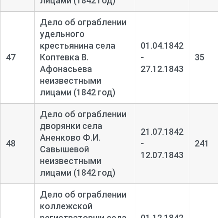
лицами (1842 год)
Дело об ограблении
удельного
крестьянина села
01.04.1842
47
Коптевка В.
-
35
Афонасьева
27.12.1843
неизвестными
лицами (1842 год)
Дело об ограблении
дворянки села
21.07.1842
Аненково Ф.И.
48
-
241
Савышевой
12.07.1843
неизвестными
лицами (1842 год)
Дело об ограблении
коллежской
регистраторши села
01.12.1842