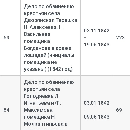
Дело по обвинению
крестьян села
Дворянская Терешка
Н. Алексеева, Н.
03.11.1842
Васильева
63
-
223
помещика
19.06.1843
Богданова в краже
лошадей (инициалы
помещика не
указаны) (1842 год)
Дело по обвинению
крестьян села
Голодяевка Л.
Игнатьева и Ф.
03.01.1842
64
Максимова
-
69
помещика Н.
09.06.1843
Молкантиньева в