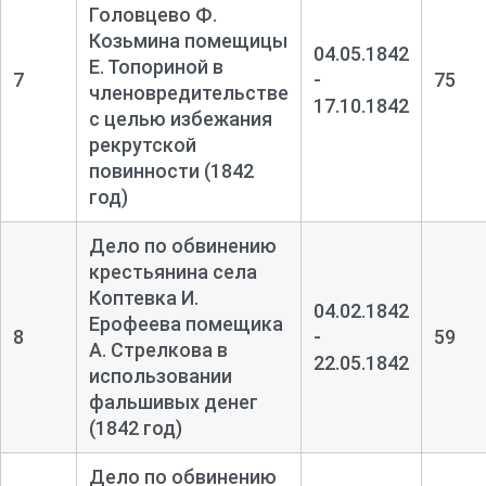
Головцево Ф.
Козьмина помещицы
04.05.1842
Е. Топориной в
7
-
75
членовредительстве
17.10.1842
с целью избежания
рекрутской
повинности (1842
год)
Дело по обвинению
крестьянина села
Коптевка И.
04.02.1842
Ерофеева помещика
8
-
59
А. Стрелкова в
22.05.1842
использовании
фальшивых денег
(1842 год)
Дело по обвинению