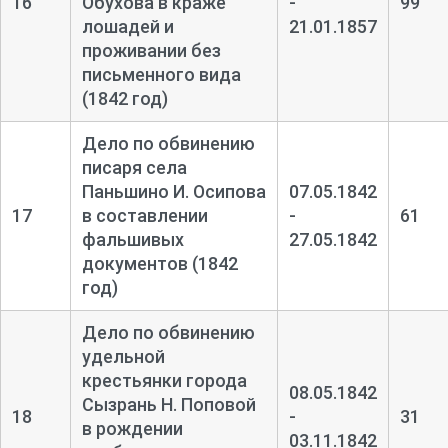
16
Обухова в краже
-
99
лошадей и
21.01.1857
проживании без
письменного вида
(1842 год)
Дело по обвинению
писаря села
Паньшино И. Осипова
07.05.1842
17
в составлении
-
61
фальшивых
27.05.1842
документов (1842
год)
Дело по обвинению
удельной
крестьянки города
08.05.1842
Сызрань Н. Поповой
18
-
31
в рождении
03.11.1842