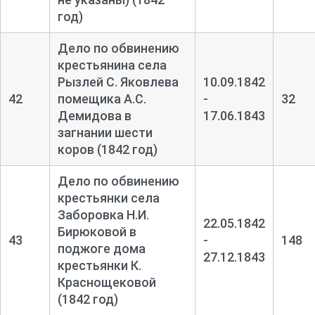
год)
Дело по обвинению
крестьянина села
Рызлей С. Яковлева
10.09.1842
42
помещика А.С.
-
32
Демидова в
17.06.1843
загнании шести
коров (1842 год)
Дело по обвинению
крестьянки села
Заборовка Н.И.
22.05.1842
Бирюковой в
43
-
148
поджоге дома
27.12.1843
крестьянки К.
Краснощековой
(1842 год)