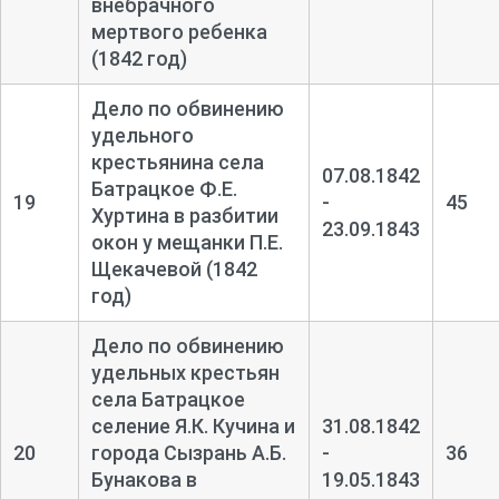
внебрачного
мертвого ребенка
(1842 год)
Дело по обвинению
удельного
крестьянина села
07.08.1842
Батрацкое Ф.Е.
19
-
45
Хуртина в разбитии
23.09.1843
окон у мещанки П.Е.
Щекачевой (1842
год)
Дело по обвинению
удельных крестьян
села Батрацкое
селение Я.К. Кучина и
31.08.1842
20
города Сызрань А.Б.
-
36
Бунакова в
19.05.1843