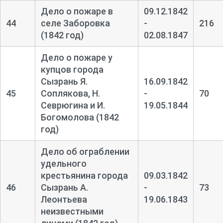
Дело о пожаре в
09.12.1842
44
селе Заборовка
-
216
(1842 год)
02.08.1847
Дело о пожаре у
купцов города
Сызрань Я.
16.09.1842
45
Соплякова, Н.
-
70
Севрюгина и И.
19.05.1844
Богомолова (1842
год)
Дело об ограблении
удельного
крестьянина города
09.03.1842
46
Сызрань А.
-
73
Леонтьева
19.06.1843
неизвестными