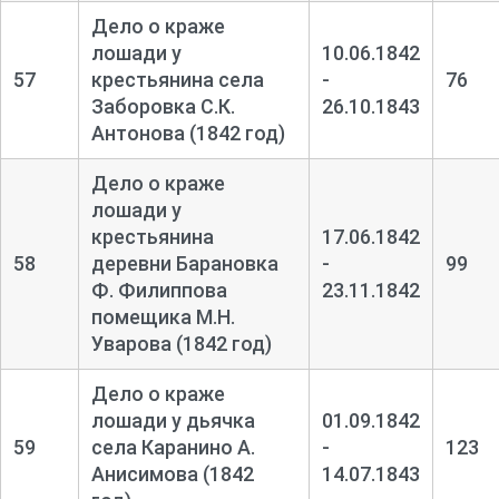
Дело о краже
лошади у
10.06.1842
57
крестьянина села
-
76
Заборовка С.К.
26.10.1843
Антонова (1842 год)
Дело о краже
лошади у
крестьянина
17.06.1842
58
деревни Барановка
-
99
Ф. Филиппова
23.11.1842
помещика М.Н.
Уварова (1842 год)
Дело о краже
лошади у дьячка
01.09.1842
59
села Каранино А.
-
123
Анисимова (1842
14.07.1843