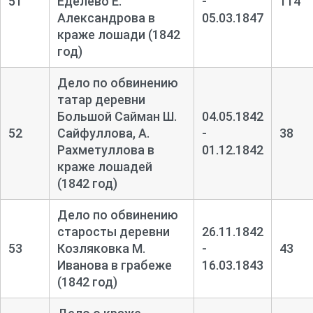
51
Еделево Е.
-
114
Александрова в
05.03.1847
краже лошади (1842
год)
Дело по обвинению
татар деревни
Большой Сайман Ш.
04.05.1842
52
Сайфуллова, А.
-
38
Рахметуллова в
01.12.1842
краже лошадей
(1842 год)
Дело по обвинению
старосты деревни
26.11.1842
53
Козляковка М.
-
43
Иванова в грабеже
16.03.1843
(1842 год)