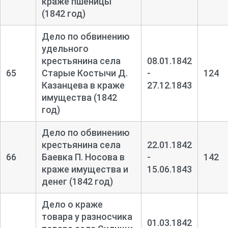
краже пшеницы
(1842 год)
Дело по обвинению
удельного
крестьянина села
08.01.1842
65
Старые Костычи Д.
-
124
Казанцева в краже
27.12.1843
имущества (1842
год)
Дело по обвинению
крестьянина села
22.01.1842
66
Баевка П. Носова в
-
142
краже имущества и
15.06.1843
денег (1842 год)
Дело о краже
товара у разносчика
01.03.1842