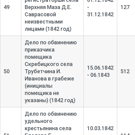
49
Верхняя Маза Д.Е.
-
127
Саврасовой
31.12.1842
неизвестными
лицами (1842 год)
Дело по обвинению
приказчика
помещика
Скребицкого села
15.06.1842
50
Трубетчина И.
512
- 06.1843
Иванова в грабеже
(инициалы
помещика не
указаны) (1842 год)
Дело по обвинению
удельного
крестьянина села
10.03.1842