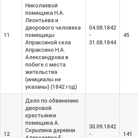
Николаевой
помещика Н.А.
Леонтьева и
дворового человека
04.08.1842
11
помещицы
-
45
Апраксиной села
31.08.1844
Апраксино Н.А.
Александрова в
побеге с места
жительства
(инициалы не
указаны) (1842 год)
Дело по обвинению
дворовой
крестьянки
помещика А.
30.09.1842
Скрыпина деревни
12
-
141
Алексеевка Е.