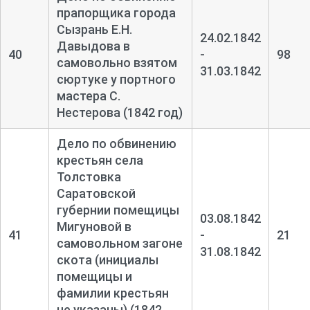
прапорщика города
Сызрань Е.Н.
24.02.1842
Давыдова в
40
-
98
самовольно взятом
31.03.1842
сюртуке у портного
мастера С.
Нестерова (1842 год)
Дело по обвинению
крестьян села
Толстовка
Саратовской
губернии помещицы
03.08.1842
Мигуновой в
41
-
21
самовольном загоне
31.08.1842
скота (инициалы
помещицы и
фамилии крестьян
не указаны) (1842