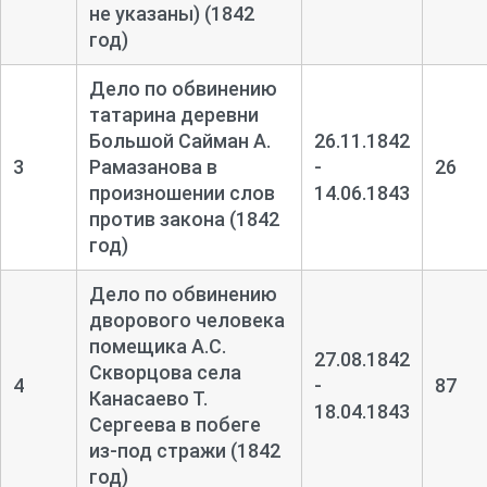
не указаны) (1842
год)
Дело по обвинению
татарина деревни
Большой Сайман А.
26.11.1842
3
Рамазанова в
-
26
произношении слов
14.06.1843
против закона (1842
год)
Дело по обвинению
дворового человека
помещика А.С.
27.08.1842
Скворцова села
4
-
87
Канасаево Т.
18.04.1843
Сергеева в побеге
из-
под стражи (1842
год)