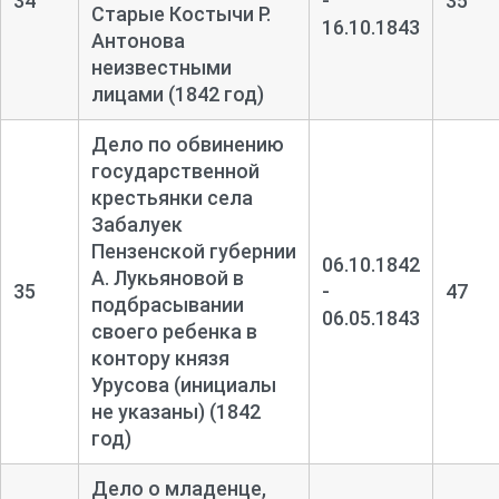
34
-
35
Старые Костычи Р.
16.10.1843
Антонова
неизвестными
лицами (1842 год)
Дело по обвинению
государственной
крестьянки села
Забалуек
Пензенской губернии
06.10.1842
А. Лукьяновой в
35
-
47
подбрасывании
06.05.1843
своего ребенка в
контору князя
Урусова (инициалы
не указаны) (1842
год)
Дело о младенце,