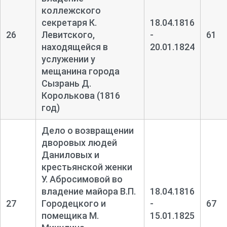
коллежского
секретаря К.
18.04.1816
26
Левитского,
-
61
находящейся в
20.01.1824
услужении у
мещанина города
Сызрань Д.
Королькова (1816
год)
Дело о возвращении
дворовых людей
Даниловых и
крестьянской женки
У. Абросимовой во
владение майора В.П.
18.04.1816
27
Городецкого и
-
67
помещика М.
15.01.1825