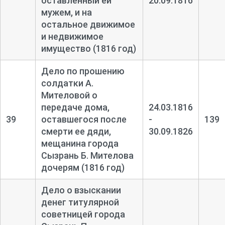
оставленный ей
20.09.1816
мужем, и на
остальное движимое
и недвижимое
имущество (1816 год)
Дело по прошению
солдатки А.
Мителовой о
передаче дома,
24.03.1816
39
оставшегося после
-
139
смерти ее дяди,
30.09.1826
мещанина города
Сызрань Б. Мителова
дочерям (1816 год)
Дело о взыскании
денег титулярной
советницей города