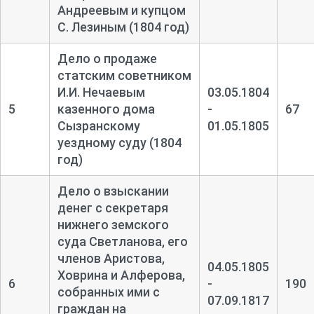
Андреевым и купцом
С. Лезиным (1804 год)
Дело о продаже
статским советником
И.И. Нечаевым
03.05.1804
5
казенного дома
-
67
Сызранскому
01.05.1805
уездному суду (1804
год)
Дело о взыскании
денег с секретаря
нижнего земского
суда Светланова, его
членов Аристова,
04.05.1805
Ховрина и Алферова,
6
-
190
собранных ими с
07.09.1817
граждан на