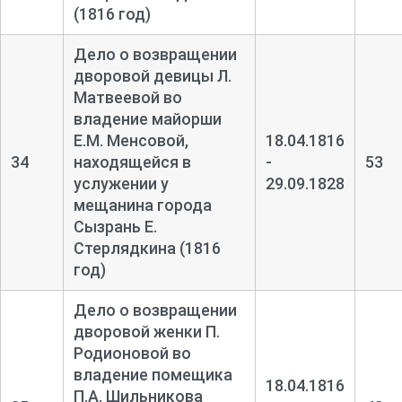
(1816 год)
Дело о возвращении
дворовой девицы Л.
Матвеевой во
владение майорши
Е.М. Менсовой,
18.04.1816
34
находящейся в
-
53
услужении у
29.09.1828
мещанина города
Сызрань Е.
Стерлядкина (1816
год)
Дело о возвращении
дворовой женки П.
Родионовой во
владение помещика
18.04.1816
П.А. Шильникова