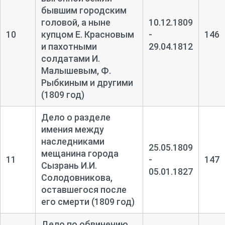
бывшим городским
головой, а ныне
10.12.1809
10
купцом Е. Красновым
-
146
и пахотными
29.04.1812
солдатами И.
Малышевым, Ф.
Рыбкиным и другими
(1809 год)
Дело о разделе
имения между
наследниками
25.05.1809
мещанина города
11
-
147
Сызрань И.И.
05.01.1827
Солодовникова,
оставшегося после
его смерти (1809 год)
Дело по обвинению