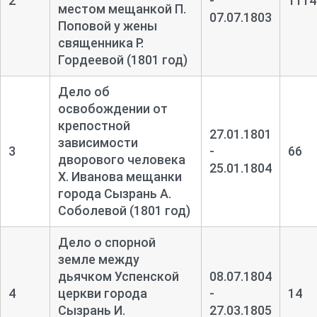
2
-
1114
местом мещанкой П.
07.07.1803
Поповой у жены
священника Р.
Гордеевой (1801 год)
Дело об
освобождении от
крепостной
27.01.1801
зависимости
3
-
66
дворового человека
25.01.1804
Х. Иванова мещанки
города Сызрань А.
Соболевой (1801 год)
Дело о спорной
земле между
дьячком Успенской
08.07.1804
4
церкви города
-
14
Сызрань И.
27.03.1805