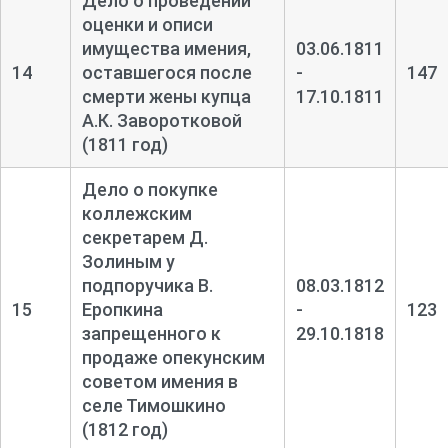
Дело о проведении
оценки и описи
имущества имения,
03.06.1811
14
оставшегося после
-
147
смерти жены купца
17.10.1811
А.К. Заворотковой
(1811 год)
Дело о покупке
коллежским
секретарем Д.
Золиным у
подпоручика В.
08.03.1812
15
Еропкина
-
123
запрещенного к
29.10.1818
продаже опекунским
советом имения в
селе Тимошкино
(1812 год)