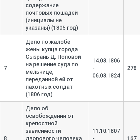
содержание
почтовых лошадей
(инициалы не
указаны) (1805 год)
Дело по жалобе
жены купца города
Сызрань Д. Поповой
14.03.1806
на решение суда по
7
-
278
мельнице,
06.03.1824
переданной ей от
пахотных солдат
(1806 год)
Дело об
освобождении от
крепостной
зависимости
11.10.1807
8
дворового человека
-
167