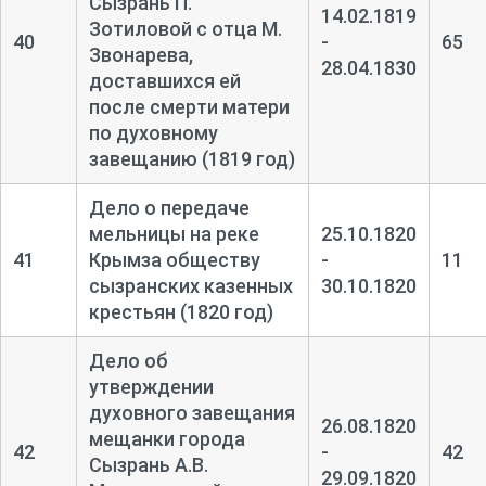
Сызрань П.
14.02.1819
Зотиловой с отца М.
40
-
65
Звонарева,
28.04.1830
доставшихся ей
после смерти матери
по духовному
завещанию (1819 год)
Дело о передаче
мельницы на реке
25.10.1820
41
Крымза обществу
-
11
сызранских казенных
30.10.1820
крестьян (1820 год)
Дело об
утверждении
духовного завещания
26.08.1820
мещанки города
42
-
42
Сызрань А.В.
29.09.1820