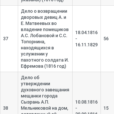
Дело о возвращении
дворовых девиц А. и
Е. Матвеевых во
владение помещиков
18.04.1816
А.С. Лобановой и С.С.
37
-
56
Топорнина,
16.11.1829
находящихся в
услужении у
пахотного солдата И.
Ефремова (1816 год)
Дело об
утверждении
духовного завещания
мещанки города
Сызрань А.П.
10.08.1816
38
Мельниковой на дом,
-
15