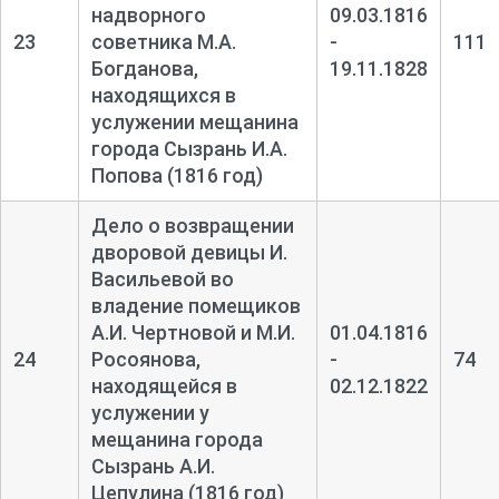
надворного
09.03.1816
23
советника М.А.
-
111
Богданова,
19.11.1828
находящихся в
услужении мещанина
города Сызрань И.А.
Попова (1816 год)
Дело о возвращении
дворовой девицы И.
Васильевой во
владение помещиков
А.И. Чертновой и М.И.
01.04.1816
24
Росоянова,
-
74
находящейся в
02.12.1822
услужении у
мещанина города
Сызрань А.И.
Цепулина (1816 год)