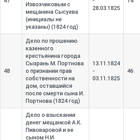
47
-
14
Извозчиковым с
28.03.1825
мещанина Сысуева
(инициалы не
указаны) (1824 год)
Дело по прошению
казенного
крестьянина города
Сызрань М. Портнова
13.11.1824
48
о признании прав
-
46
собственности на
03.11.1825
дом, оставшийся
после смерти сына И.
Портнова (1824 год)
Дело о взыскании
денег мещанкой А.К.
Пивоваровой и ее
сыном Н.И.