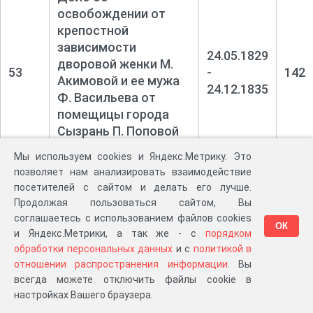
освобождении от
крепостной
зависимости
24.05.1829
дворовой женки М.
53
-
142
Акимовой и ее мужа
24.12.1835
Ф. Васильева от
помещицы города
Сызрань П. Поповой
(1829 год)
Мы используем cookies и Яндекс.Метрику. Это
позволяет нам анализировать взаимодействие
Дело о спорном
посетителей с сайтом и делать его лучше.
дворовом месте
Продолжая пользоваться сайтом, Вы
между казенной
соглашаетесь с использованием файлов cookies
07.05.1829
ОК
крестьянкой города
и Яндекс.Метрики, а так же - с
порядком
54
-
56
Сызрань М.
обработки персональных данных
и с
политикой в
12.01.1831
Плотниковой и
отношении распространения информации
. Вы
мещанином И.
всегда можете отключить файлы cookie в
Райковым (1829 год)
настройках Вашего браузера.