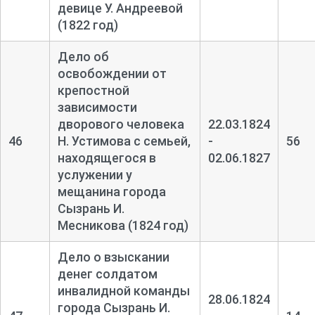
девице У. Андреевой
(1822 год)
Дело об
освобождении от
крепостной
зависимости
дворового человека
22.03.1824
46
Н. Устимова с семьей,
-
56
находящегося в
02.06.1827
услужении у
мещанина города
Сызрань И.
Месникова (1824 год)
Дело о взыскании
денег солдатом
инвалидной команды
28.06.1824
города Сызрань И.