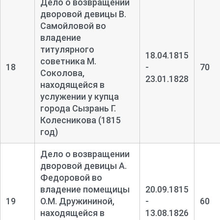
Дело о возвращении
дворовой девицы В.
Самойловой во
владение
титулярного
18.04.1815
советника М.
18
-
70
Соколова,
23.01.1828
находящейся в
услужении у купца
города Сызрань Г.
Колесникова (1815
год)
Дело о возвращении
дворовой девицы А.
Федоровой во
владение помещицы
20.09.1815
19
О.М. Дружининой,
-
60
находящейся в
13.08.1826