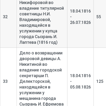
Никифоровой во
владение титулярной
18.04.1816
советницы Н.И.
32
-
55
Владимировой,
26.07.1826
находящейся в
услужении у купца
города Сызрань И.
Лаптева (1816 год)
Дело о возвращении
дворовой девицы А.
Никитиной во
владение городской
секретарши П.
18.04.1816
33
Делекторской,
-
125
находящейся в
05.08.1826
услужении у
мещанина города
Сызрань И. Ефремова