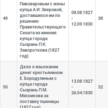
Пивоваровым с жены
купца А.И. Зверовой,
08.08.1827
доставшихся им по
49
-
38
решению
12.09.1830
Правительствующего
Сената из имения
купца города
Сызрань П.К.
Завороткова (1827
год)
Дело о взыскании
денег крестьянином
Е. Бородулиным с
13.08.1827
купца города
50
-
32
Сызрань П.М.
26.04.1830
Мясникова за
поставку пшеницы
(1827 год)