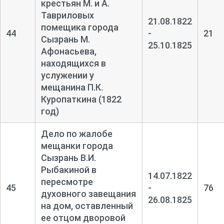
крестьян М. и А.
Тавриловых
21.08.1822
помещика города
44
-
21
Сызрань М.
25.10.1825
Афонасьева,
находящихся в
услужении у
мещанина П.К.
Куропаткина (1822
год)
Дело по жалобе
мещанки города
Сызрань В.И.
Рыбакиной в
14.07.1822
пересмотре
45
-
76
духовного завещания
26.08.1825
на дом, оставленный
ее отцом дворовой