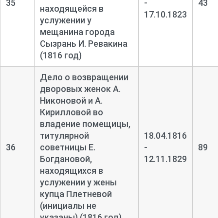
35
-
43
находящейся в
17.10.1823
услужении у
мещанина города
Сызрань И. Ревакина
(1816 год)
Дело о возвращении
дворовых женок А.
Никоновой и А.
Кирилловой во
владение помещицы,
титулярной
18.04.1816
36
советницы Е.
-
89
Богдановой,
12.11.1829
находящихся в
услужении у жены
купца Плетневой
(инициалы не
указаны) (1816 год)