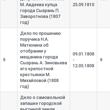
М. Авдеева купца
25.09.1810
города Сызрань П.
Заворотнова (1807
год)
Дело по прошению
поручика Н.А.
Матюнина об
отобрании у
09.01.1808
мещанина города
9
-
9
Сызрань А. Зиновьева
12.05.1808
его крепостной
крестьянки М.
Михайловой (1808
год)
Дело о самовольной
запашке городской
выгонной земли