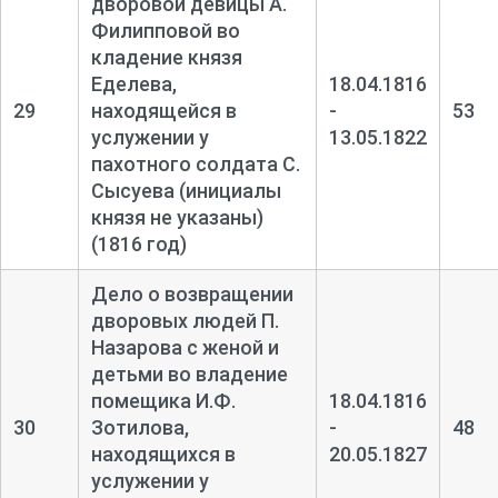
дворовой девицы А.
Филипповой во
кладение князя
Еделева,
18.04.1816
29
находящейся в
-
53
услужении у
13.05.1822
пахотного солдата С.
Сысуева (инициалы
князя не указаны)
(1816 год)
Дело о возвращении
дворовых людей П.
Назарова с женой и
детьми во владение
помещика И.Ф.
18.04.1816
30
Зотилова,
-
48
находящихся в
20.05.1827
услужении у