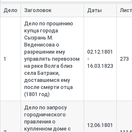
Дело
Заголовок
Даты
Лис
Дело по прошению
купца города
Сызрань М.
Веденисова о
разрешении ему
02.12.1801
1
управлять перевозом
-
273
на реке Волга близ
16.03.1823
села Батраки,
доставшемся ему
после смерти отца
(1801 год)
Дело по запросу
городнического
правления о
12.06.1801
купленном доме с