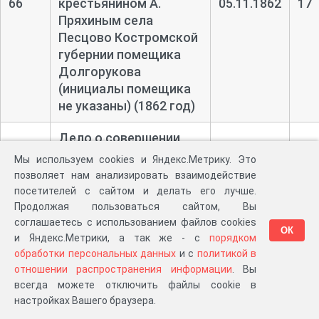
66
крестьянином А.
05.11.1862
17
Пряхиным села
Песцово Костромской
губернии помещика
Долгорукова
(инициалы помещика
не указаны) (1862 год)
Дело о совершении
купчей крепости на
Мы используем cookies и Яндекс.Метрику. Это
садовое место в селе
позволяет нам анализировать взаимодействие
Рокотушка между
посетителей с сайтом и делать его лучше.
титулярной
Продолжая пользоваться сайтом, Вы
советницей Н.
13.11.1862
соглашаетесь с использованием файлов cookies
ОК
и Яндекс.Метрики, а так же - с
порядком
67
Дмитриевой и
-
18
обработки персональных данных
и с
политикой в
временнообязанным
20.11.1862
отношении распространения информации
. Вы
крестьянином
всегда можете отключить файлы cookie в
помещика А.
настройках Вашего браузера.
Дмитриева C.