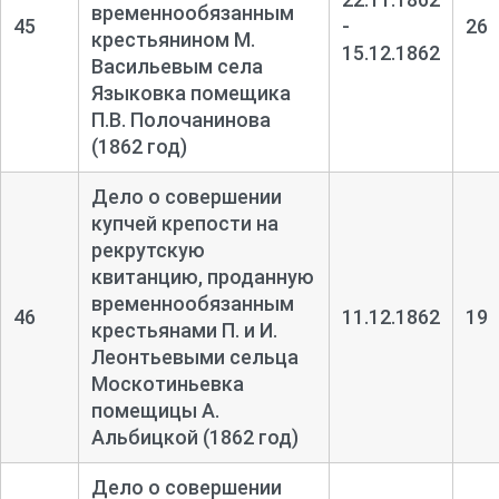
временнообязанным
45
-
26
крестьянином М.
15.12.1862
Васильевым села
Языковка помещика
П.В. Полочанинова
(1862 год)
Дело о совершении
купчей крепости на
рекрутскую
квитанцию, проданную
временнообязанным
46
11.12.1862
19
крестьянами П. и И.
Леонтьевыми сельца
Москотиньевка
помещицы А.
Альбицкой (1862 год)
Дело о совершении