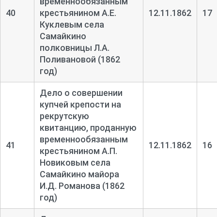
временнообязанным
40
крестьянином А.Е.
12.11.1862
17
Куклевым села
Самайкино
полковницы Л.А.
Поливановой (1862
год)
Дело о совершении
купчей крепости на
рекрутскую
квитанцию, проданную
временнообязанным
41
12.11.1862
16
крестьянином А.П.
Новиковым села
Самайкино майора
И.Д. Романова (1862
год)