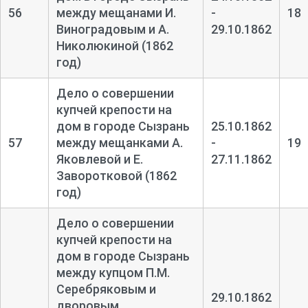
56
между мещанами И.
-
18
Виноградовым и А.
29.10.1862
Николюкиной (1862
год)
Дело о совершении
купчей крепости на
дом в городе Сызрань
25.10.1862
57
между мещанками А.
-
19
Яковлевой и Е.
27.11.1862
Заворотковой (1862
год)
Дело о совершении
купчей крепости на
дом в городе Сызрань
между купцом П.М.
Серебряковым и
29.10.1862
дворовым