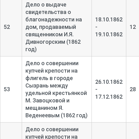
Дело о выдаче
свидетельства о
благонадежности на
18.10.1862
52
дом, продаваемый
-
12
священником И.Я.
19.10.1862
Дивногорским (1862
год)
Дело о совершении
купчей крепости на
флигель в городе
26.10.1862
Сызрань между
53
-
28
удельной крестьянкой
17.12.1862
М. Завоцковой и
мещанином Я.
Веденеевым (1862 год)
Дело о совершении
купчей крепости на