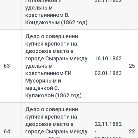
Головцевой и
30.11.1862
удельным
крестьянином В.
Кондаковым (1862 год)
Дело о совершении
купчей крепости на
дворовое место в
городе Сызрань между
16.10.1862
63
удельным
-
25
крестьянином Г.И.
02.01.1863
Мусориным и
мещанкой С.
Кулаковой (1862 год)
Дело о совершении
купчей крепости на
дворовое место в
22.11.1862
64
городе Сызрань между
-
22