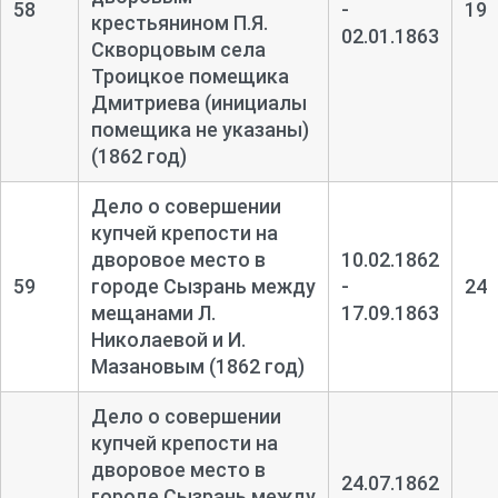
58
-
19
крестьянином П.Я.
02.01.1863
Скворцовым села
Троицкое помещика
Дмитриева (инициалы
помещика не указаны)
(1862 год)
Дело о совершении
купчей крепости на
дворовое место в
10.02.1862
59
городе Сызрань между
-
24
мещанами Л.
17.09.1863
Николаевой и И.
Мазановым (1862 год)
Дело о совершении
купчей крепости на
дворовое место в
24.07.1862
городе Сызрань между