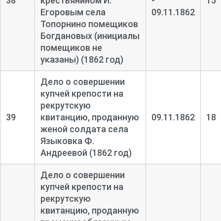
38
крестьянином И.
-
15
Егоровым села
09.11.1862
Топорнино помещиков
Богдановых (инициалы
помещиков не
указаны) (1862 год)
Дело о совершении
купчей крепости на
рекрутскую
39
квитанцию, проданную
09.11.1862
18
женой солдата села
Языковка Ф.
Андреевой (1862 год)
Дело о совершении
купчей крепости на
рекрутскую
квитанцию, проданную