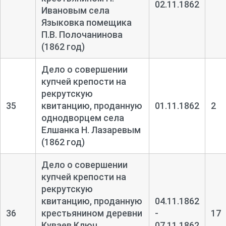
02.11.1862
Ивановым села
Языковка помещика
П.В. Полочанинова
(1862 год)
Дело о совершении
купчей крепости на
рекрутскую
35
квитанцию, проданную
01.11.1862
2
однодворцем села
Елшанка Н. Лазаревым
(1862 год)
Дело о совершении
купчей крепости на
рекрутскую
квитанцию, проданную
04.11.1862
36
крестьянином деревни
-
17
Куваев Ключ
07.11.1862