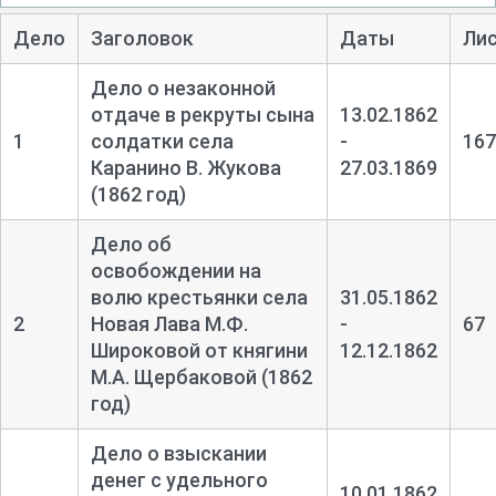
Дело
Заголовок
Даты
Ли
Дело о незаконной
отдаче в рекруты сына
13.02.1862
1
солдатки села
-
167
Каранино В. Жукова
27.03.1869
(1862 год)
Дело об
освобождении на
волю крестьянки села
31.05.1862
2
Новая Лава М.Ф.
-
67
Широковой от княгини
12.12.1862
М.А. Щербаковой (1862
год)
Дело о взыскании
денег с удельного
10.01.1862