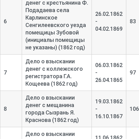
денег с крестьянина Ф.
Подадаева села
26.02.1862
Карлинское
6
-
83
Сенгилеевского уезда
04.02.1869
помещицы Зубовой
(инициалы помещицы
не указаны) (1862 год)
Дело о взыскании
06.03.1862
денег с коллежского
7
-
97
регистратора Г.А.
26.04.1865
Кощеева (1862 год)
Дело о взыскании
19.03.1862
денег с мещанина
8
-
106
города Сызрань Я.
16.10.1867
Краснова (1862 год)
Дело о взыскании
11.06.1862