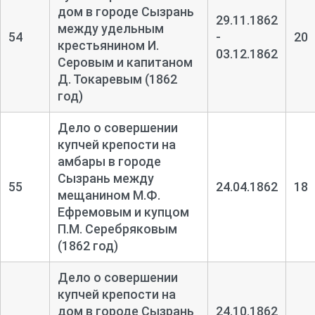
дом в городе Сызрань
29.11.1862
между удельным
54
-
20
крестьянином И.
03.12.1862
Серовым и капитаном
Д. Токаревым (1862
год)
Дело о совершении
купчей крепости на
амбары в городе
Сызрань между
55
24.04.1862
18
мещанином М.Ф.
Ефремовым и купцом
П.М. Серебряковым
(1862 год)
Дело о совершении
купчей крепости на
дом в городе Сызрань
24.10.1862